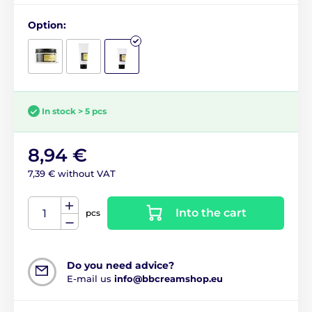
Option:
In stock > 5 pcs
8,94 €
7,39 € without VAT
Into the cart
pcs
Do you need advice?
E-mail us
info@bbcreamshop.eu