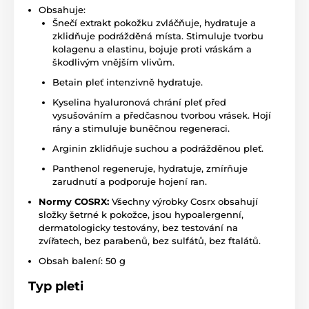
Obsahuje:
Šnečí extrakt pokožku zvláčňuje, hydratuje a
zklidňuje podrážděná místa. Stimuluje tvorbu
kolagenu a elastinu, bojuje proti vráskám a
škodlivým vnějším vlivům.
Betain pleť intenzivně hydratuje.
Kyselina hyaluronová chrání pleť před
vysušováním a předčasnou tvorbou vrásek. Hojí
rány a stimuluje buněčnou regeneraci.
Arginin zklidňuje suchou a podrážděnou pleť.
Panthenol regeneruje, hydratuje, zmírňuje
zarudnutí a podporuje hojení ran.
Normy COSRX:
Všechny výrobky Cosrx obsahují
složky šetrné k pokožce, jsou hypoalergenní,
dermatologicky testovány, bez testování na
zvířatech, bez parabenů, bez sulfátů, bez ftalátů.
Obsah balení: 50 g
Typ pleti