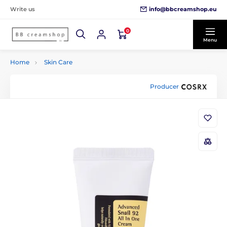
info@bbcreamshop.eu
Write us
0
Menu
Home
Skin Care
Producer