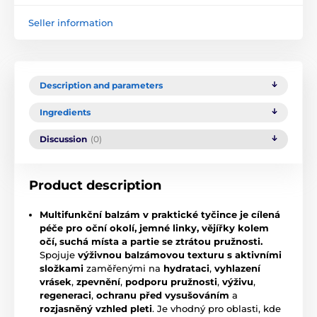
Seller information
Description and parameters
Ingredients
Discussion
(0)
Product description
Multifunkční balzám v praktické tyčince je cílená
péče pro oční okolí, jemné linky, vějířky kolem
očí, suchá místa a partie se ztrátou pružnosti.
Spojuje
výživnou balzámovou texturu s aktivními
složkami
zaměřenými na
hydrataci
,
vyhlazení
vrásek
,
zpevnění
,
podporu pružnosti
,
výživu
,
regeneraci
,
ochranu před vysušováním
a
rozjasněný vzhled pleti
. Je vhodný pro oblasti, kde