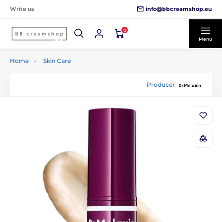
info@bbcreamshop.eu
Write us
0
Menu
Home
Skin Care
Producer