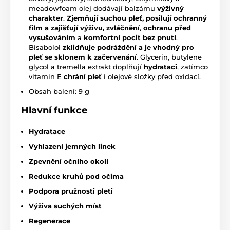
meadowfoam olej dodávají balzámu
výživný
charakter
.
Zjemňují suchou pleť, posilují ochranný
film a zajišťují výživu, zvláč
nění
,
ochranu před
vysušováním
a
komfortní pocit bez pnutí
.
Bisabolol
zklidňuje podráždění a je vhodný pro
pleť se sklonem k začervenání
. Glycerin, butylene
glycol a tremella extrakt doplňují
hydrataci
, zatímco
vitamin E
chrání pleť
i olejové složky před oxidací.
Obsah balení: 9 g
Hlavní funkce
Hydratace
Vyhlazení jemných linek
Zpevnění očního okolí
Redukce kruhů pod očima
Podpora pružnosti pleti
Výživa suchých míst
Regenerace