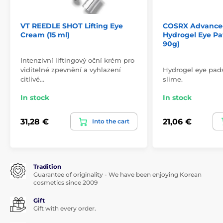
VT REEDLE SHOT Lifting Eye
COSRX Advanced
Cream (15 ml)
Hydrogel Eye Pat
90g)
Intenzivní liftingový oční krém pro
viditelné zpevnění a vyhlazení
Hydrogel eye pads
citlivé…
slime.
In stock
In stock
31,28 €
21,06 €
Into the cart
Tradition
Guarantee of originality - We have been enjoying Korean
cosmetics since 2009
Gift
Gift with every order.