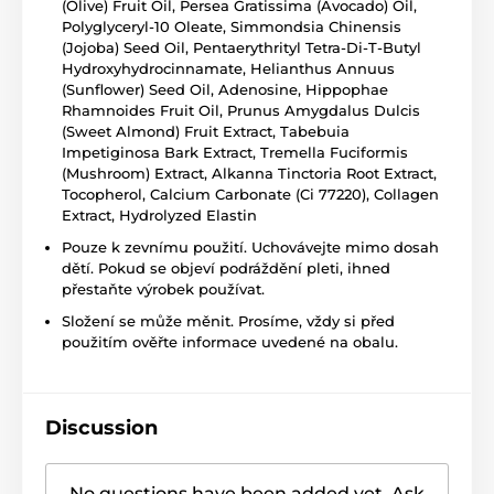
(Olive) Fruit Oil, Persea Gratissima (Avocado) Oil,
Polyglyceryl-10 Oleate, Simmondsia Chinensis
(Jojoba) Seed Oil, Pentaerythrityl Tetra-Di-T-Butyl
Hydroxyhydrocinnamate, Helianthus Annuus
(Sunflower) Seed Oil, Adenosine, Hippophae
Rhamnoides Fruit Oil, Prunus Amygdalus Dulcis
(Sweet Almond) Fruit Extract, Tabebuia
Impetiginosa Bark Extract, Tremella Fuciformis
(Mushroom) Extract, Alkanna Tinctoria Root Extract,
Tocopherol, Calcium Carbonate (Ci 77220), Collagen
Extract, Hydrolyzed Elastin
Pouze k zevnímu použití. Uchovávejte mimo dosah
dětí. Pokud se objeví podráždění pleti, ihned
přestaňte výrobek používat.
Složení se může měnit. Prosíme, vždy si před
použitím ověřte informace uvedené na obalu.
Discussion
No questions have been added yet. Ask