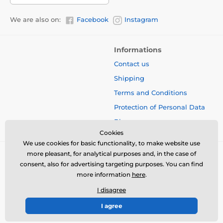
We are also on:
Facebook
Instagram
Informations
Contact us
Shipping
Terms and Conditions
Protection of Personal Data
Blog
Cookies
We use cookies for basic functionality, to make website use
more pleasant, for analytical purposes and, in the case of
consent, also for advertising targeting purposes. You can find
more information
here
.
I disagree
I agree
© 2026 www.bbcreamshop.eu ⦁ E-shop created by
SIMPLIA.cz