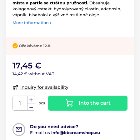
místa a partie se ztrátou pružnosti.
Obsahuje
kolagenový extrakt, hydrolyzovaný elastin, adenosin,
vápník, bisabolol a výživné rostlinné oleje.
More information ›
Očekáváme 12.8.
17,45 €
14,42 € without VAT
Inquiry for availability
Into the cart
pcs
Do you need advice?
E-mail us
info@bbcreamshop.eu