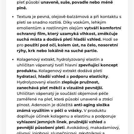
pleť působí
unaveně, suše, povadle nebo méně
plně.
Textura je pevná, olejově-balzámová a při kontaktu s
pletí se snadno roztírá. Díky voskům, lehkým
emolientům a rostlinným olejům
vytváří komfortní
ochranný film, který uzamyká vlhkost, změkčuje
suchá místa a dodává pleti hladší vzhled.
Hodí se
pro
použití pod oči, kolem úst, na čelo, nosoretní
rýhy, krk nebo lokálně na suché partie.
Kolagenový extrakt, hydrolyzovaný elastin a
uhličitan vápenatý tvoří hlavní
zpevňující koncept
produktu.
Kolagenový extrakt dodává pleti
hydrataci
,
hladší vzhled
a
podporu elasticity
.
Hydrolyzovaný elastin
zlepšuje pružnost,
zanechává pleť měkčí a vizuálně pevnější.
Uhličitan vápenatý je součástí objemové péče
zaměřené na pleť, která působí unaveně a ztrácí
plnost. Adenosin je důležitá
anti-aging složka
známá využitím v péči o vrásky.
V produktu
doplňuje účinek kolagenu a elastinu a podporuje
vyhlazení jemných linek
,
pružnější vzhled
a
pevnější působení pleti
. Avokádový, makadamiový,
olivový, jojobový, slunečnicový, rakytníkový a