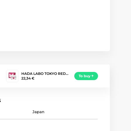
HADA LABO TOKYO RED…
To buy
22,34 €
s
Japan