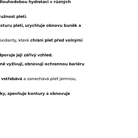
a dlouhodobou hydrataci v různých
užnost pleti.
exturu pleti, urychluje obnovu buněk a
oxidanty, které
chrání pleť před volnými
poruje její zářivý vzhled.
vně vyživují, obnovují ochrannou bariéru
le vstřebává
a zanechává pleť jemnou,
ky, zpevňuje kontury a obnovuje