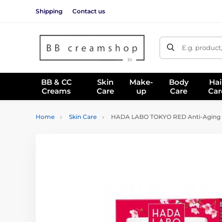
Shipping
Contact us
E.g. product
BB & CC
Skin
Make-
Body
Hai
Creams
Care
up
Care
Car
Home
Skin Care
HADA LABO TOKYO RED Anti-Aging Wr