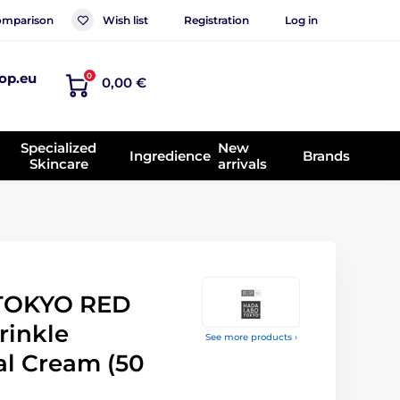
mparison
Wish list
Registration
Log in
op.eu
0
0,00 €
Specialized
New
Ingredience
Brands
Skincare
arrivals
TOKYO RED
rinkle
See more products ›
al Cream (50