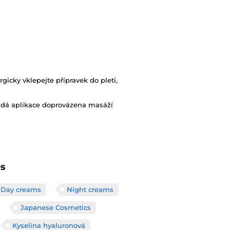
gicky vklepejte přípravek do pleti,
ždá aplikace doprovázena masáží
es
Day creams
Night creams
Japanese Cosmetics
Kyselina hyaluronová