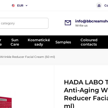
Co
EUR
info@bbcreamsh
, category
Write us
r
Sun
Kosmetické
Coloured
Samples
e
Care
sady
contacts
inkle Reducer Facial Cream (50 ml)
HADA LABO 
Anti-Aging W
Reducer Faci
ml)