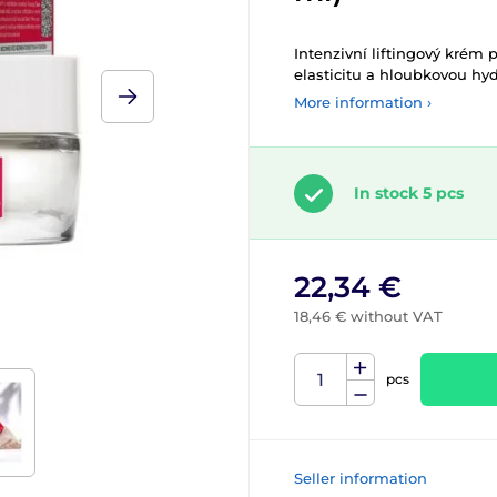
Intenzivní liftingový krém 
elasticitu a hloubkovou hyd
More information ›
In stock 5 pcs
22,34 €
18,46 € without VAT
pcs
Seller information