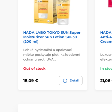
HADA LABO TOKYO SUN Super
HADA 
Moisturizer Sun Lotion SPF30
Anti-A
(200 ml)
Cream
Lehké hydratační a opalovací
mléko poskytuje pleti každodenní
Luxusn
ochranu proti UVA…
efekte
Out of stock
In sto
18,09 €
21,06
Detail