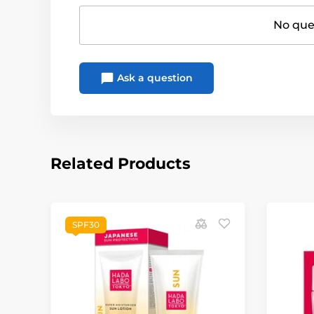
No ques
Ask a question
Related Products
SPF30