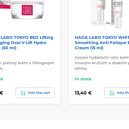
LABO TOKYO RED Lifting
HADA LABO TOKYO WHI
ging Oval V-Lift Hydro
Smoothing Anti-Fatique 
 (50 ml)
Cream (15 ml)
Vysoce hydratační oční krém
í pleťový krém s liftingovým
tmavým kruhům a otokům 
m.
očima.
ck
In stock
 €
13,40 €
Into the cart
Into th