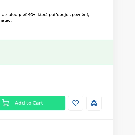
pro zralou pleť 40+, která potřebuje zpevnění,
rataci.
Add to Cart