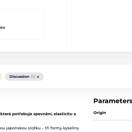
.eu
Discussion
(0)
Parameter
Origin
 která potřebuje zpevnění, elasticitu a
u japonskou složku – tři formy kyseliny