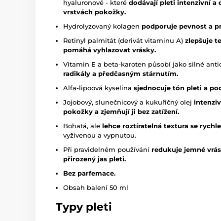
hyaluronové - které
dodávají
pleti intenzivní 
vrstvách pokožky.
Hydrolyzovaný kolagen
podporuje pevnost a pr
Retinyl palmitát (derivát vitaminu A)
zlepšuje t
pomáhá vyhlazovat vrásky.
Vitamin E a beta-karoten působí jako silné anti
radikály a předčasným stárnutím.
Alfa-lipoová kyselina
sjednocuje tón pleti a pod
Jojobový, slunečnicový a kukuřičný olej
intenzi
pokožky a zjemňují ji bez zatížení.
Bohatá, ale
lehce roztíratelná textura se rych
vyživenou a vypnutou.
Při pravidelném používání
redukuje jemné vrás
přirozený jas pleti.
Bez parfemace.
Obsah balení 50 ml
Typy pleti