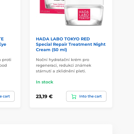
TE
HADA LABO TOKYO RED
HA
Eye
Special Repair Treatment Night
Ag
Cream (50 ml)
ml
 proti
Noční hydratační krém pro
Hy
pod
regeneraci, redukci známek
int
stárnutí a zklidnění pleti.
a…
In stock
In
23,19 €
4,
e cart
Into the cart