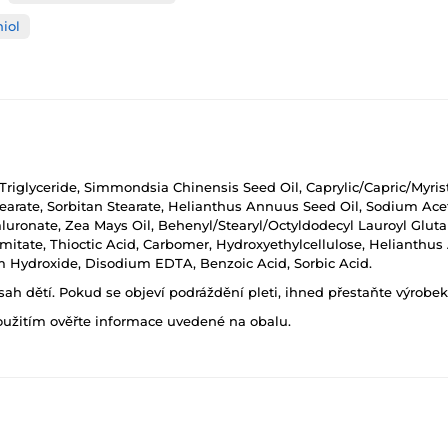
hiol
 Triglyceride, Simmondsia Chinensis Seed Oil, Caprylic/Capric/Myristi
tearate, Sorbitan Stearate, Helianthus Annuus Seed Oil, Sodium Ace
ronate, Zea Mays Oil, Behenyl/Stearyl/Octyldodecyl Lauroyl Gluta
mitate, Thioctic Acid, Carbomer, Hydroxyethylcellulose, Helianthus
 Hydroxide, Disodium EDTA, Benzoic Acid, Sorbic Acid.
h dětí. Pokud se objeví podráždění pleti, ihned přestaňte výrobek
oužitím ověřte informace uvedené na obalu.