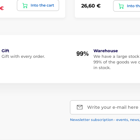
Into the cart
26,60 €
Into th
 €
Gift
Warehouse
Gift with every order.
We have a large stock
99% of the goods we o
in stock.
Write your e-mail here
Newsletter subscription - events, news