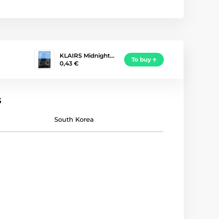
KLAIRS Midnight…
To buy
0,43 €
s
South Korea