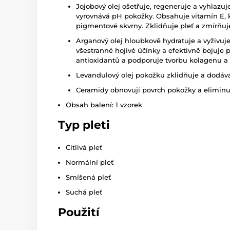
Jojobový olej ošetřuje, regeneruje a vyhlaz
vyrovnává pH pokožky. Obsahuje vitamín E, k
pigmentové skvrny. Zklidňuje pleť a zmírňuj
Arganový olej hloubkově hydratuje a vyživuj
všestranné hojivé účinky a efektivně bojuje p
antioxidantů a podporuje tvorbu kolagenu a 
Levandulový olej pokožku zklidňuje a dodává 
Ceramidy obnovují povrch pokožky a eliminuj
Obsah balení: 1 vzorek
Typ pleti
Citlivá pleť
Normální pleť
Smíšená pleť
Suchá pleť
Použití