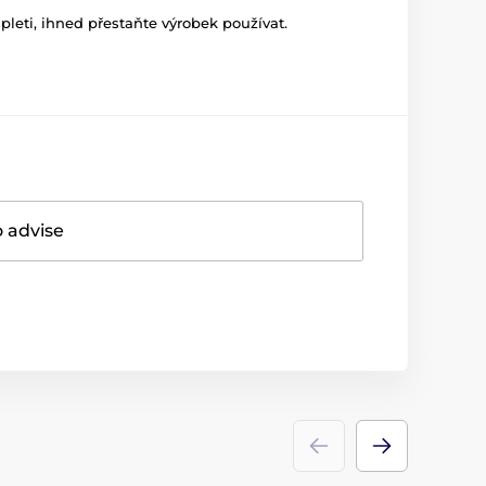
leti, ihned přestaňte výrobek používat.
o advise