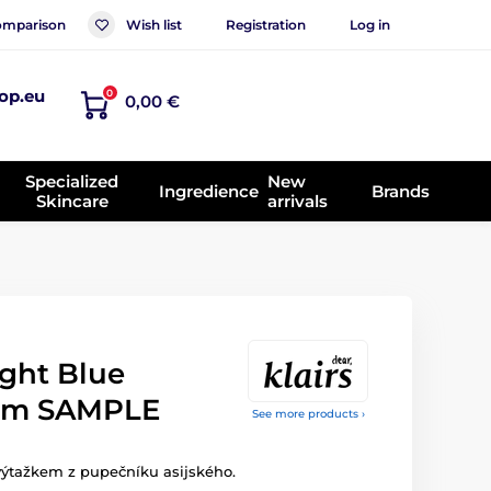
mparison
Wish list
Registration
Log in
op.eu
0
0,00 €
Specialized
New
Ingredience
Brands
Skincare
arrivals
ght Blue
am SAMPLE
See more products ›
 výtažkem z pupečníku asijského.