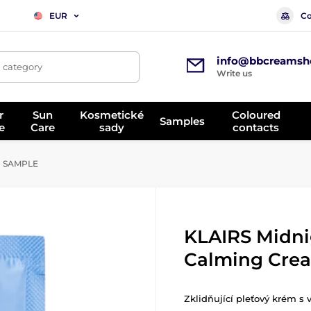
Co
EUR
info@bbcreamsh
, category
Write us
r
Sun
Kosmetické
Coloured
Samples
e
Care
sady
contacts
m SAMPLE
KLAIRS Midni
Calming Cre
Zklidňující pleťový krém s