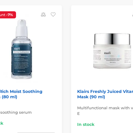
unt
-7%
 Rich Moist Soothing
Klairs Freshly Juiced Vit
 (80 ml)
Mask (90 ml)
Multifunctional mask with 
 soothing serum
E
ck
In stock