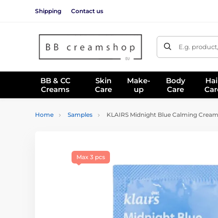
Shipping
Contact us
E.g. product
BB & CC
Skin
Make-
Body
Hai
Creams
Care
up
Care
Car
Home
Samples
KLAIRS Midnight Blue Calming Crea
Max 3 pcs