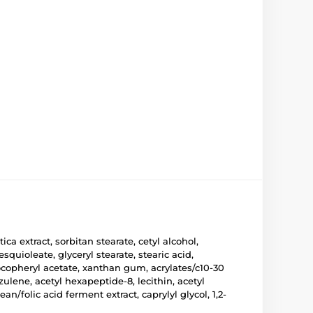
ca extract, sorbitan stearate, cetyl alcohol,
quioleate, glyceryl stearate, stearic acid,
tocopheryl acetate, xanthan gum, acrylates/c10-30
zulene, acetyl hexapeptide-8, lecithin, acetyl
n/folic acid ferment extract, caprylyl glycol, 1,2-