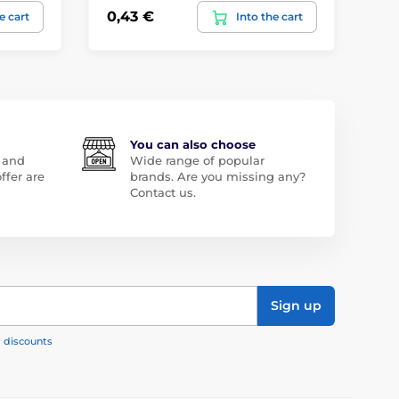
0,43 €
23
e cart
Into the cart
You can also choose
 and
Wide range of popular
ffer are
brands. Are you missing any?
Contact us.
Sign up
, discounts