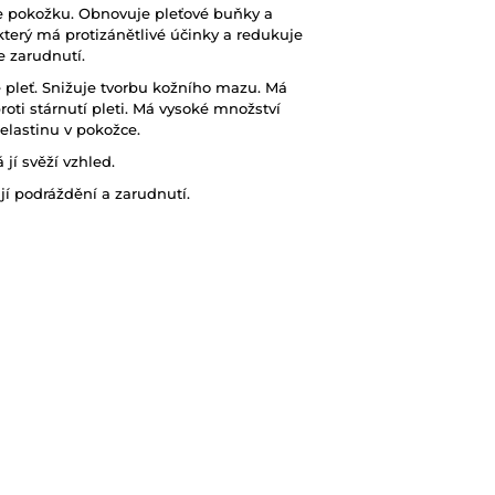
uje pokožku. Obnovuje pleťové buňky a
terý má protizánětlivé účinky a redukuje
e zarudnutí.
e pleť. Snižuje tvorbu kožního mazu. Má
roti stárnutí pleti. Má vysoké množství
elastinu v pokožce.
jí svěží vzhled.
í podráždění a zarudnutí.