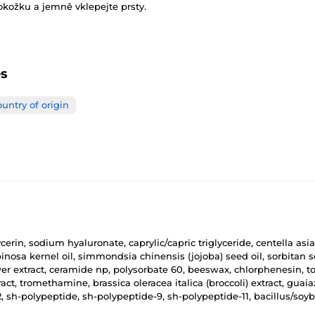
kožku a jemně vklepejte prsty.
es
untry of origin
erin, sodium hyaluronate, caprylic/capric triglyceride, centella asiati
nosa kernel oil, simmondsia chinensis (jojoba) seed oil, sorbitan ses
ower extract, ceramide np, polysorbate 60, beeswax, chlorphenesin, 
act, tromethamine, brassica oleracea italica (broccoli) extract, guaia
 sh-polypeptide, sh-polypeptide-9, sh-polypeptide-11, bacillus/soybea