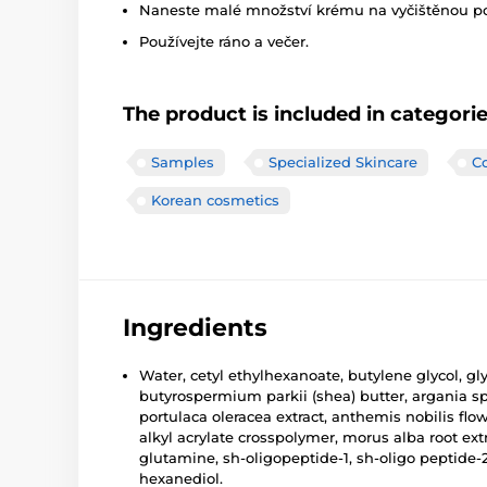
Naneste malé množství krému na vyčištěnou po
Používejte ráno a večer.
The product is included in categori
Samples
Specialized Skincare
Co
Korean cosmetics
Ingredients
Water, cetyl ethylhexanoate, butylene glycol, glyc
butyrospermium parkii (shea) butter, argania spi
portulaca oleracea extract, anthemis nobilis fl
alkyl acrylate crosspolymer, morus alba root extr
glutamine, sh-oligopeptide-1, sh-oligo peptide-2,
hexanediol.