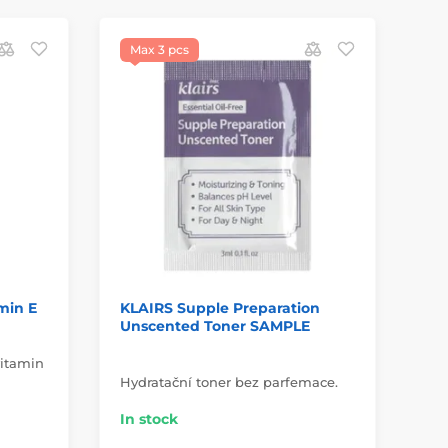
Max 3 pcs
amin E
KLAIRS Supple Preparation
Kl
Unscented Toner SAMPLE
Cl
vitamin
Dee
Hydratační toner bez parfemace.
bla
In stock
In