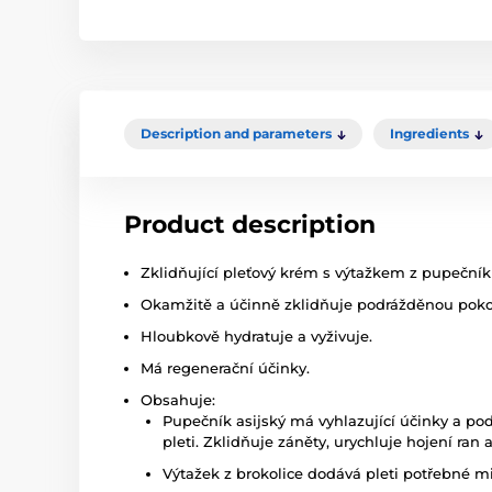
Description and parameters
Ingredients
Product description
Zklidňující pleťový krém s výtažkem z pupečník
Okamžitě a účinně zklidňuje podrážděnou poko
Hloubkově hydratuje a vyživuje.
Má regenerační účinky.
Obsahuje:
Pupečník asijský má vyhlazující účinky a po
pleti. Zklidňuje záněty, urychluje hojení ran
Výtažek z brokolice dodává pleti potřebné mi