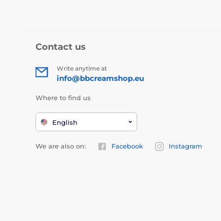
Contact us
Write anytime at
info@bbcreamshop.eu
Where to find us
English
We are also on:
Facebook
Instagram