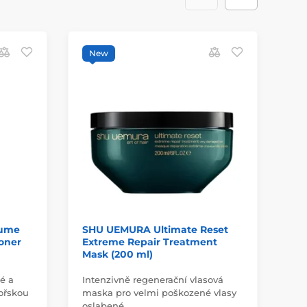
New
lume
SHU UEMURA Ultimate Reset
FI
oner
Extreme Repair Treatment
Mask (200 ml)
é a
Intenzivně regenerační vlasová
A 
mořskou
maska pro velmi poškozené vlasy
de
oslabené…
mo