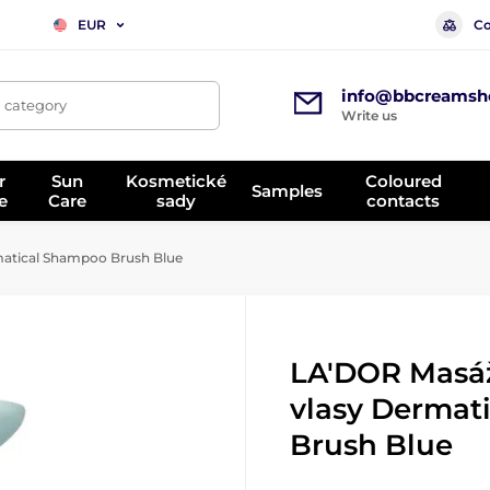
Co
EUR
info@bbcreamsh
, category
Write us
r
Sun
Kosmetické
Coloured
Samples
e
Care
sady
contacts
matical Shampoo Brush Blue
LA'DOR Masáž
vlasy Dermat
Brush Blue