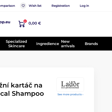
mparison
Wish list
Registration
Log in
op.eu
0
0,00 €
Specialized
New
Ingredience
Brands
Skincare
arrivals
ní kartáč na
ical Shampoo
See more products ›