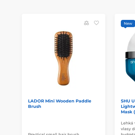
New
LADOR Mini Wooden Paddle
SHU U
Brush
Light
Mask 
Lehká 
vlasy 
Practical small hair brush
hydrat