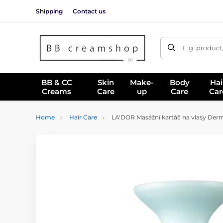
Shipping
Contact us
E.g. product
BB & CC
Skin
Make-
Body
Hai
Creams
Care
up
Care
Car
Home
Hair Care
LA'DOR Masážní kartáč na vlasy Der