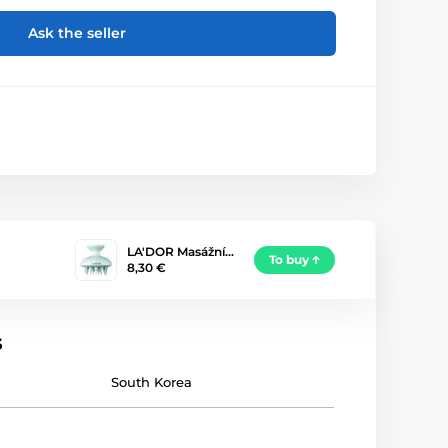
Ask the seller
LA'DOR Masážní…
To buy
8,30 €
s
South Korea