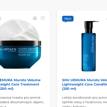
New
EMURA Muroto Volume
SHU UEMURA Muroto Vo
weight Care Treatment
Lightweight Care Conditi
(200 ml)
(250 ml)
vlasová maska pro jemné
Lehký kondicionér pro jemn
dodává dlouhotrvající objem,
zplihlé vlasy s hlubinnou 
aci a…
vodou bohatou…