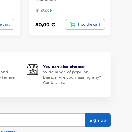
In stock
Ou
80,00 €
10
e cart
Into the cart
You can also choose
 and
Wide range of popular
ffer are
brands. Are you missing any?
Contact us.
Sign up
, discounts