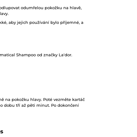
dlupovat odumřelou pokožku na hlavě,
lavy.
ké, aby jejich používání bylo příjemné, a
matical Shampoo od značky La'dor.
ě na pokožku hlavy. Poté vezměte kartáč
 dobu tří až pěti minut. Po dokončení
es