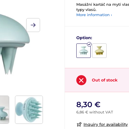
Masážní kartáč na mytí vla
typy vlasů.
More information ›
Option:
Out of stock
8,30 €
6,86 € without VAT
Inquiry for availability