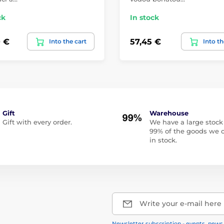
ck
In stock
 €
57,45 €
Into the cart
Into th
Gift
Warehouse
Gift with every order.
We have a large stock
99% of the goods we o
in stock.
Write your e-mail here
Newsletter subscription - events, news