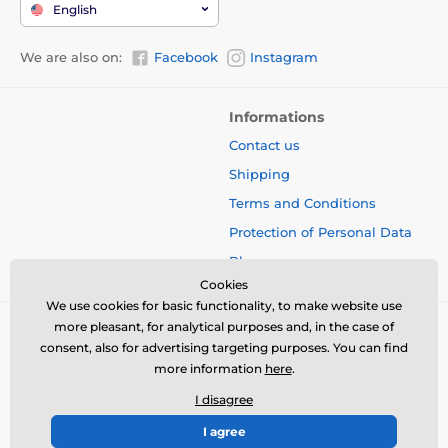
English
We are also on:
Facebook
Instagram
Informations
Contact us
Shipping
Terms and Conditions
Protection of Personal Data
Blog
Cookies
We use cookies for basic functionality, to make website use
more pleasant, for analytical purposes and, in the case of
consent, also for advertising targeting purposes. You can find
more information
here
.
I disagree
I agree
© 2026 www.bbcreamshop.eu ⦁ E-shop created by
SIMPLIA.cz