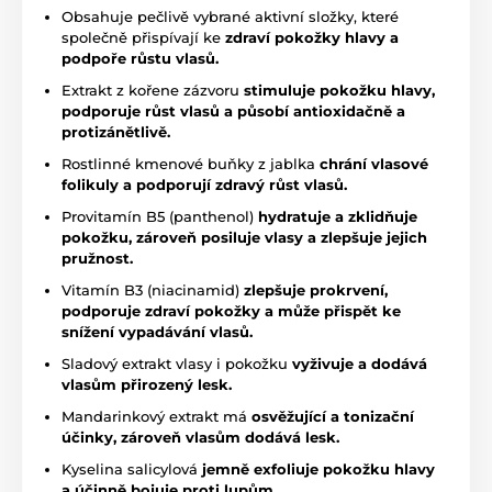
Obsahuje pečlivě vybrané aktivní složky, které
společně přispívají ke
zdraví pokožky hlavy a
podpoře růstu vlasů.
Extrakt z kořene zázvoru
stimuluje pokožku hlavy,
podporuje růst vlasů a působí antioxidačně a
protizánětlivě.
Rostlinné kmenové buňky z jablka
chrání vlasové
folikuly a podporují zdravý růst vlasů.
Provitamín B5 (panthenol)
hydratuje a zklidňuje
pokožku, zároveň posiluje vlasy a zlepšuje jejich
pružnost.
Vitamín B3 (niacinamid)
zlepšuje prokrvení,
podporuje zdraví pokožky a může přispět ke
snížení vypadávání vlasů.
Sladový extrakt vlasy i pokožku
vyživuje a dodává
vlasům přirozený lesk.
Mandarinkový extrakt má
osvěžující a tonizační
účinky, zároveň vlasům dodává lesk.
Kyselina salicylová
jemně exfoliuje pokožku hlavy
a účinně bojuje proti lupům.