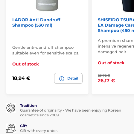
LADOR Anti-Dandruff
SHISEIDO TSUB
Shampoo (530 ml)
EX Damage Care
Shampoo (450 m
A premium shamp
intensive regener
Gentle anti-dandruff shampoo
damaged hair.
suitable even for sensitive scalps.
Out of stock
Out of stock
28,72 €
18,94 €
Detail
26,17 €
Tradition
Guarantee of originality - We have been enjoying Korean
cosmetics since 2009
Gift
Gift with every order.