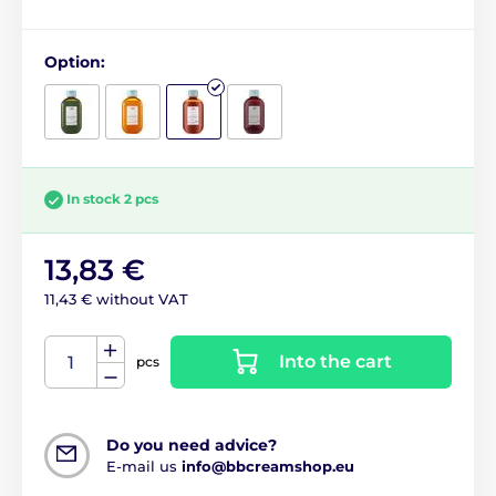
Option:
In stock 2 pcs
13,83 €
11,43 € without VAT
Into the cart
pcs
Do you need advice?
E-mail us
info@bbcreamshop.eu