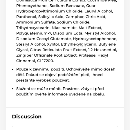
Phenoxyethanol, Sodium Benzoate, Guar
Hydroxypropyltrimonium Chloride, Lauryl Alcohol,
Panthenol, Salicylic Acid, Camphor, Citric Acid,
Ammonium Sulfate, Sodium Chloride,
Trihydroxystearin, Niacinamide, Malt Extract,
Polyquaternium-7, Disodium Edta, Myristyl Alcohol,
Disodium Cocoyl Glutamate, Hydroxyacetophenone,
Stearyl Alcohol, Xylitol, Ethylhexylglycerin, Butylene
Glycol, Citrus Reticulata Fruit Extract, 1,2-Hexanediol,
Zingiber Officinale Root Extract, Protease, Hexyl
Cinnamal, Ci 17200.
Pouze k zevnímu použití. Uchovávejte mimo dosah
dětí. Pokud se objeví podráždění pleti, ihned
přestaňte výrobek používat.
Složení se může měnit. Prosíme, vždy si před
použitím ověřte informace uvedené na obalu.
Discussion