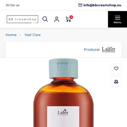
info@bbcreamshop.eu
Write us
0
Menu
Home
Hair Care
Producer