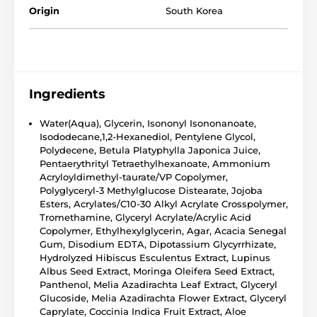
Origin
South Korea
Ingredients
Water(Aqua), Glycerin, Isononyl Isononanoate,
Isododecane,1,2-Hexanediol, Pentylene Glycol,
Polydecene, Betula Platyphylla Japonica Juice,
Pentaerythrityl Tetraethylhexanoate, Ammonium
Acryloyldimethyl-taurate/VP Copolymer,
Polyglyceryl-3 Methylglucose Distearate, Jojoba
Esters, Acrylates/C10-30 Alkyl Acrylate Crosspolymer,
Tromethamine, Glyceryl Acrylate/Acrylic Acid
Copolymer, Ethylhexylglycerin, Agar, Acacia Senegal
Gum, Disodium EDTA, Dipotassium Glycyrrhizate,
Hydrolyzed Hibiscus Esculentus Extract, Lupinus
Albus Seed Extract, Moringa Oleifera Seed Extract,
Panthenol, Melia Azadirachta Leaf Extract, Glyceryl
Glucoside, Melia Azadirachta Flower Extract, Glyceryl
Caprylate, Coccinia Indica Fruit Extract, Aloe