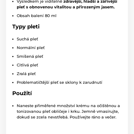
Výsledkem je viditelně
zdravější, hladší a zářivější
pleť s obnovenou vitalitou a přirozeným jasem.
Obsah balení 80 ml
Typy pleti
Suchá pleť
Normální pleť
Smíšená pleť
Citlivá pleť
Zralá pleť
Problematičtější pleť se sklony k zarudnutí
Použití
Naneste přiměřené množství krému na očištěnou a
tonizovanou pleť obličeje i krku. Jemně vmasírujte,
dokud se zcela nevstřebá. Používejte ráno a večer.