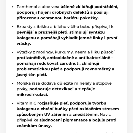
Panthenol a aloe vera
účinně zklidňují podráždění,
podporují hojení drobných defektů a posilují
přirozenou ochrannou bariéru pokožky.
Extrakty z ibišku a bílého vlčího bobu přispívají k
pevnější a pružnější pleti, stimulují syntézu
kolagenu a pomáhají vyhladit jemné linky i první
vrásky.
Výtažky z moringy, kurkumy, neem a lilku působí
protizánětlivě, antioxidačně a antibakteriálně –
pomáhají redukovat zarudnutí, zklidňují
problematickou pleť a podporují rovnoměrný a
jasný tón pleti.
Mořská řasa dodává důležité minerály a stopové
prvky,
podporuje detoxikaci a zlepšuje
mikrocirkulaci.
Vitamin C
rozjasňuje pleť, podporuje tvorbu
kolagenu a chrání buňky před oxidačním stresem
způsobeným UV zářením a znečištěním.
Navíc
přispívá ke
sjednocení pigmentace a bojuje proti
známkám únavy.