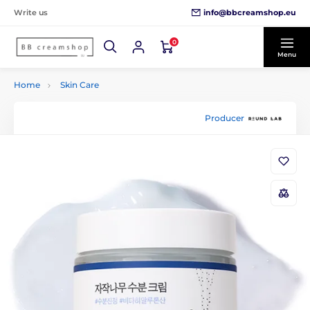
info@bbcreamshop.eu
Write us
0
Menu
Home
Skin Care
Producer