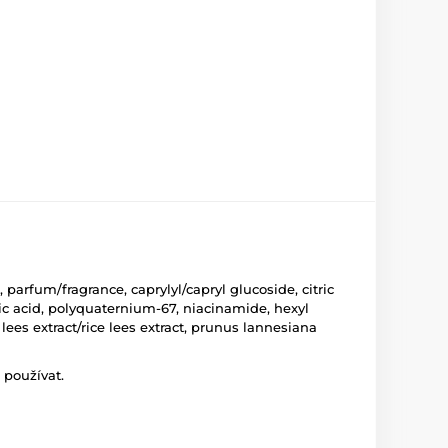
parfum/fragrance, caprylyl/capryl glucoside, citric
lic acid, polyquaternium-67, niacinamide, hexyl
 lees extract/rice lees extract, prunus lannesiana
 používat.