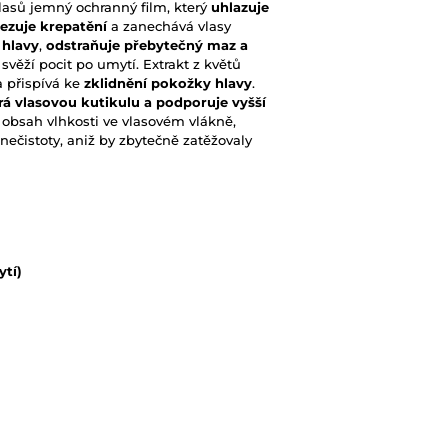
lasů jemný ochranný film, který
uhlazuje
zuje krepatění
a zanechává vlasy
 hlavy
,
odstraňuje přebytečný maz a
svěží pocit po umytí. Extrakt z květů
 přispívá ke
zklidnění pokožky hlavy
.
rá vlasovou kutikulu a podporuje vyšší
í obsah vlhkosti ve vlasovém vlákně,
nečistoty, aniž by zbytečně zatěžovaly
ytí)