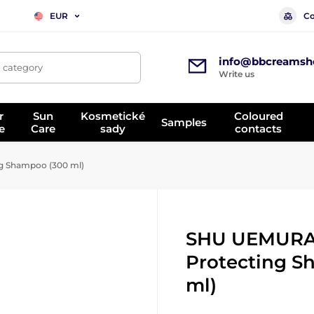
Co
EUR
info@bbcreamsh
, category
Write us
r
Sun
Kosmetické
Coloured
Samples
e
Care
sady
contacts
g Shampoo (300 ml)
SHU UEMURA 
Protecting S
ml)