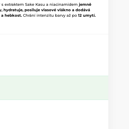
y
s extraktem Sake Kasu a niacinamidem
jemně
vy, hydratuje, posiluje vlasové vlákno a dodává
 a hebkost.
Chrání intenzitu barvy až po
12 umytí.