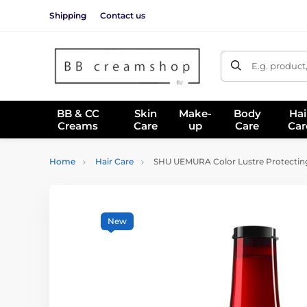
Shipping
Contact us
E.g. product
BB & CC
Skin
Make-
Body
Hai
Creams
Care
up
Care
Car
Home
Hair Care
SHU UEMURA Color Lustre Protectin
New