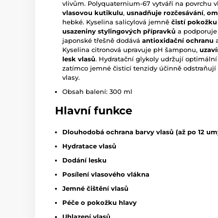
vlivům. Polyquaternium-67 vytváří na povrchu v
vlasovou kutikulu
,
usnadňuje rozčesávání
,
ome
hebké. Kyselina salicylová jemně
čistí pokožku
usazeniny stylingových přípravků
a podporuje 
japonské třešně dodává
antioxidační ochranu
a
Kyselina citronová upravuje pH šamponu,
uzaví
lesk vlasů
. Hydratační glykoly udržují optimáln
zatímco jemné čisticí tenzidy účinně odstraňují 
vlasy.
Obsah balení: 300 ml
Hlavní funkce
Dlouhodobá ochrana barvy vlasů (až po 12 um
Hydratace vlasů
Dodání lesku
Posílení vlasového vlákna
Jemné čištění vlasů
Péče o pokožku hlavy
Uhlazení vlasů