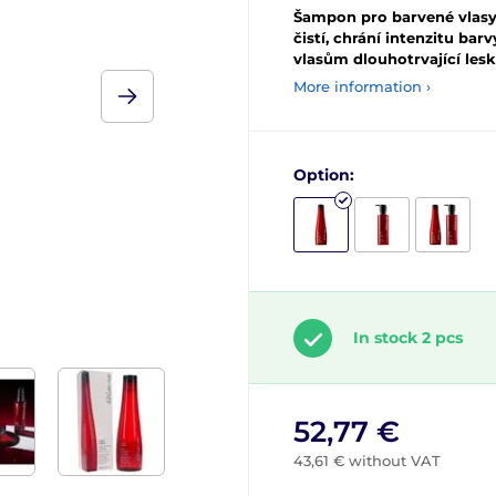
Šampon pro barvené vlas
čistí, chrání intenzitu bar
vlasům dlouhotrvající lesk
More information ›
Option:
In stock 2 pcs
52,77 €
43,61 € without VAT