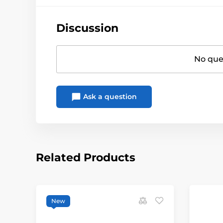
Discussion
No ques
Ask a question
Related Products
New