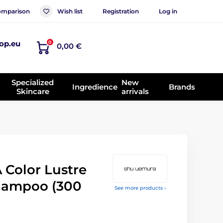
mparison
Wish list
Registration
Log in
op.eu
0
0,00 €
Specialized
New
Ingredience
Brands
Skincare
arrivals
Color Lustre
hampoo (300
See more products ›