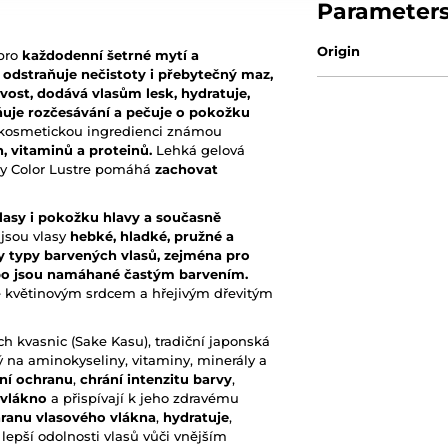
Parameter
Origin
pro
každodenní šetrné mytí a
odstraňuje nečistoty i přebytečný maz,
ivost, dodává vlasům lesk, hydratuje,
uje rozče
sávání a pečuje o pokožku
u kosmetickou ingredienci známou
 vitaminů a proteinů.
Lehká gelová
ady Color Lustre pomáhá
zachovat
vlasy i pokožku hlavy a současně
jsou vlasy
hebké, hladké, pružné a
y typy barvených vlasů, zejména pro
 nebo jsou namáhané častým barvením.
né květinovým srdcem a hřejivým dřevitým
ých kvasnic (Sake Kasu), tradiční japonská
tý na aminokyseliny, vitaminy, minerály a
ní ochranu
,
chrání intenzitu barvy
,
 vlákno
a přispívají k jeho zdravému
ranu vlasového vlákna
,
hydratuje
,
 lepší odolnosti vlasů vůči vnějším