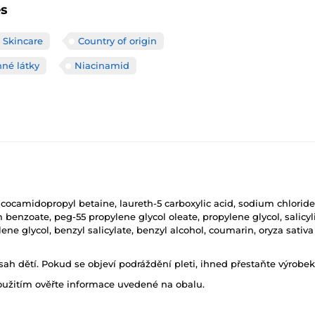
es
 Skincare
Country of origin
nné látky
Niacinamid
cocamidopropyl betaine, laureth-5 carboxylic acid, sodium chloride, 
 benzoate, peg-55 propylene glycol oleate, propylene glycol, salicy
ene glycol, benzyl salicylate, benzyl alcohol, coumarin, oryza sativa
h dětí. Pokud se objeví podráždění pleti, ihned přestaňte výrobek
oužitím ověřte informace uvedené na obalu.