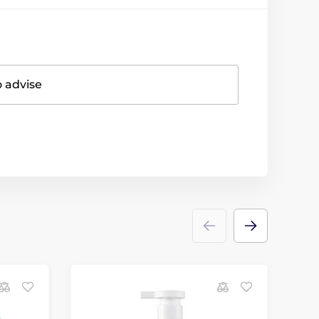
o advise
N