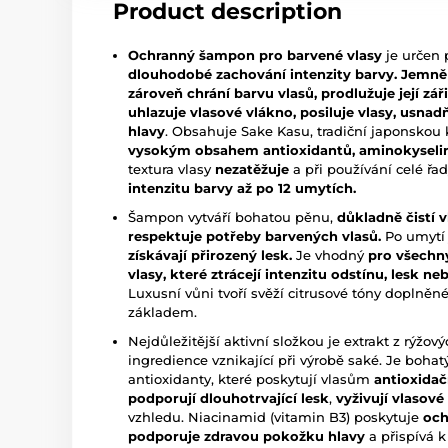
Product description
Ochranný šampon pro barvené vlasy
je určen 
dlouhodobé zachování intenzity barvy.
Jemně 
zároveň chrání barvu vlasů, prodlužuje její zář
uhlazuje vlasové vlákno, posiluje vlasy, us
nadň
hlavy
. Obsahuje Sake Kasu, tradiční japonsko
vysokým obsahem antioxidantů, aminokyselin,
textura vlasy
nezatěžuje
a při používání celé ř
intenzitu barvy až po 12 umytích.
Šampon vytváří bohatou pěnu,
důkladně čistí 
respektuje potřeby barvených vlasů.
Po umytí 
získávají přirozený lesk.
Je vhodný
pro všechn
vlasy, které ztrácejí intenzitu odstínu, lesk
Luxusní vůni tvoří svěží citrusové tóny doplně
základem.
Nejdůležitější aktivní složkou je extrakt z rýžov
ingredience vznikající při výrobě saké. Je boha
antioxidanty, které poskytují vlasům
antioxidač
podporují dlouhotrvající lesk
,
vyživují vlasové
vzhledu. Niacinamid (vitamin B3) poskytuje
och
podporuje zdravou pokožku hlavy
a přispívá k