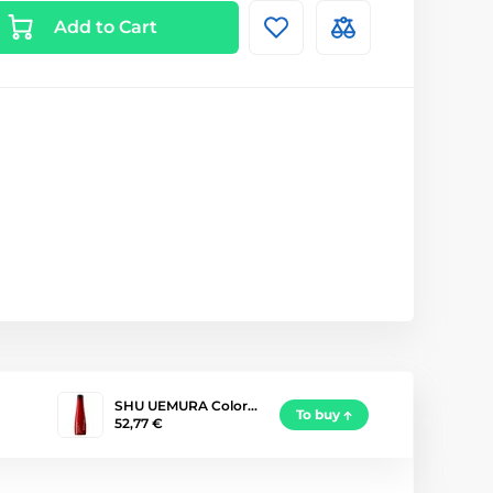
Add to Cart
SHU UEMURA Color…
To buy
52,77 €