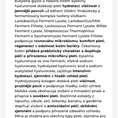
butylene glycol a několik forem kyseliny
hyaluronové dodávají pleti
hydrataci
,
vláčnost
a
jemnější povrch
už během čištění. Probiotický a
fermentovaný komplex tvořený složkami
Lactobacillus Ferment Lysate, Lactobacillus/Milk
Ferment Filtrate, Lactococcus Ferment Lysate, Bifida
Ferment Lysate, Streptococcus Thermophilus
Ferment a Saccharomyces Ferment Lysate Filtrate
podporuje
rovnováhu mikrobiomu
,
komfort pleti
,
regeneraci
a
odolnost kožní bariéry
. Čekankový
kořen
přidává prebiotický charakter a doplňuje
péči o přirozenou mikroflóru pleti.
Kyselina
hyaluronová ve více formách, včetně sodium
hyaluronate, hydrolyzed hyaluronic acid a sodium
acetylated hyaluronate, zajišťuje
intenzivní
hydrataci
,
zjemnění
a
hladší vzhled pleti
.
Hydrolyzovaný kolagen dodává pleti
vláčnost
,
pružnější pocit
a podporuje hladký, svěží vzhled.
Mořská voda obohacuje složení o minerální prvek a
přispívá k
osvěžení pleti
. Rostlinné extrakty z
lopuchu, cibule, zelí, čekanky, banánu a gardénie
doplňují složení o
antioxidační péči
,
zklidnění
,
zjemnění
a podporu přirozeně zdravého vzhledu.
Pěna je vhodná pro všechny typy pleti, zejména pro