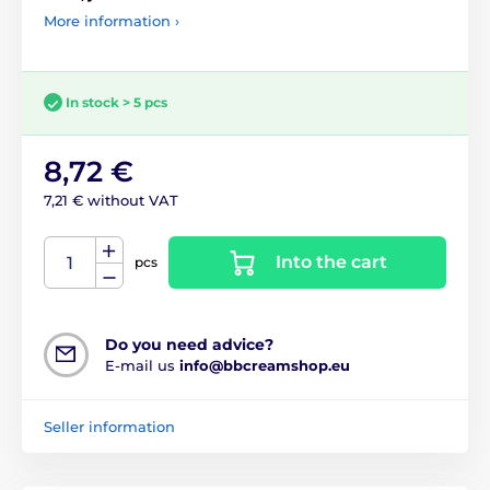
More information ›
In stock > 5 pcs
8,72 €
7,21 € without VAT
Into the cart
pcs
Do you need advice?
E-mail us
info@bbcreamshop.eu
Seller information