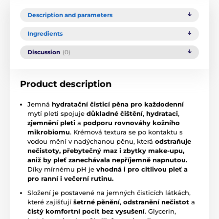
Description and parameters
Ingredients
Discussion
(0)
Product description
Jemná
hydratační čisticí pěna pro každodenní
mytí pleti spojuje
důkladné čištění
,
hydrataci
,
zjemnění pleti
a
podporu rovnováhy kožního
mikrobiomu
. Krémová textura se po kontaktu s
vodou mění v nadýchanou pěnu, která
odstraňuje
nečistoty, přebytečný maz i zbytky make-upu,
aniž by pleť zanechávala nepříjemně napnutou.
Díky mírnému pH je
vhodná i pro citlivou pleť a
pro ranní i večerní rutinu.
Složení je postavené na jemných čisticích látkách,
které zajišťují
šetrné pěnění
,
odstranění nečistot
a
čistý komfortní pocit bez vysušení
. Glycerin,