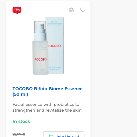
-7%
TOCOBO Bifida Biome Essence
(50 ml)
Facial essence with probiotics to
strengthen and revitalize the skin.
In stock
22,77 €
Into the cart