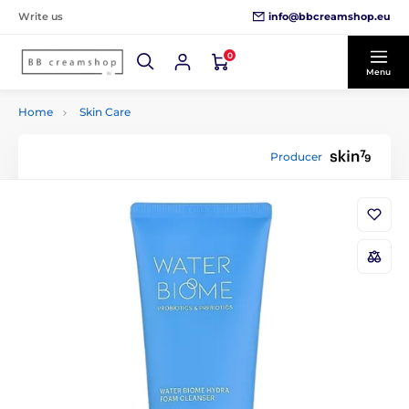
info@bbcreamshop.eu
Write us
0
Menu
Home
Skin Care
Producer