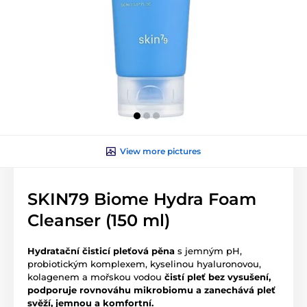
View more pictures
SKIN79 Biome Hydra Foam
Cleanser (150 ml)
Hydratační čisticí pleťová pěna
s jemným pH,
probiotickým komplexem, kyselinou hyaluronovou,
kolagenem a mořskou vodou
čistí pleť bez vysušení,
podporuje rovnováhu mikrobiomu a zanechává pleť
svěží, jemnou a komfortní.