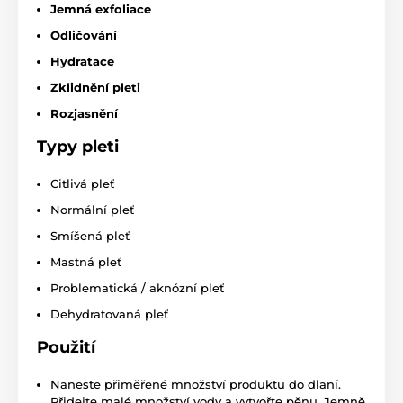
Jemná exfoliace
Odličování
Hydratace
Zklidnění pleti
Rozjasnění
Typy pleti
Citlivá pleť
Normální pleť
Smíšená pleť
Mastná pleť
Problematická / aknózní pleť
Dehydratovaná pleť
Použití
Naneste přiměřené množství produktu do dlaní.
Přidejte malé množství vody a vytvořte pěnu. Jemně