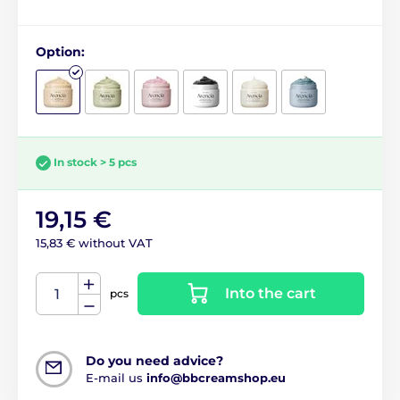
Option:
In stock > 5 pcs
19,15 €
15,83 € without VAT
Into the cart
pcs
Do you need advice?
E-mail us
info@bbcreamshop.eu