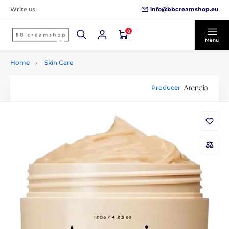
info@bbcreamshop.eu
Write us
0
Menu
Home
Skin Care
Producer