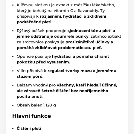
Klíčovou složkou je extrakt z měsíčku lékařského,
který je bohatý na vitamin C a flavonoidy. Ty
přispívají k
rozjasnění
,
hydrataci
a
zklidnění
podrážděné pleti
.
Rýžový prášek podporuje
sjednocení tónu pleti
a
jemně odstraňuje odumřelé buňky
, zatímco extrakt
ze srdcovnice poskytuje
protizánětlivé účinky
a
pomáhá zklidňovat problematickou pleť.
Opuncie posiluje
hydrataci
a pomáhá chránit
pokožku před vysušením.
Vilín přispívá k
regulaci tvorby mazu
a jemnému
stažení pórů.
Balzám vhodný pro
všechny, kteří hledají účinné,
ale zároveň šetrné čištění bez nepříjemného
pocitu pnutí.
Obsah balení: 120 g
Hlavní funkce
Čištění pleti