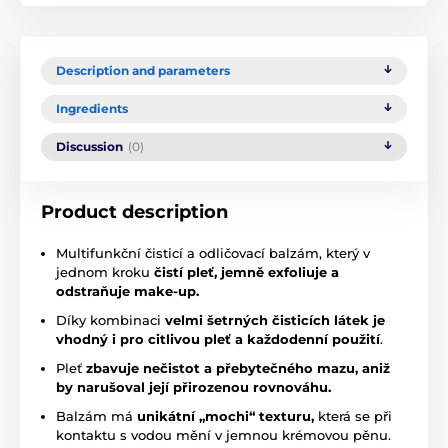
Description and parameters
Ingredients
Discussion
(0)
Product description
Multifunkční čisticí a odličovací balzám, který v
jednom kroku
čistí pleť, jemně exfoliuje a
odstraňuje make-up.
Díky kombinaci
velmi šetrných čisticích látek je
vhodný i pro citlivou pleť a každodenní použití
.
Pleť
zbavuje nečistot a přebytečného mazu, aniž
by narušoval její přirozenou rovnováhu.
Balzám má
unikátní „mochi“ texturu,
která se při
kontaktu s vodou mění v jemnou krémovou pěnu.