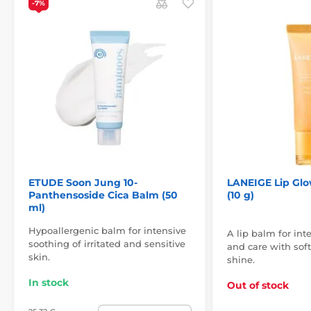
-7%
ETUDE Soon Jung 10-
LANEIGE Lip Gl
Panthensoside Cica Balm (50
(10 g)
ml)
Hypoallergenic balm for intensive
A lip balm for int
soothing of irritated and sensitive
and care with sof
skin.
shine.
In stock
Out of stock