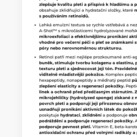
zlepšuje kvalitu pleti a přispívá k hladšímu 
obsahuje zklidňující a hydratační složky, které
m
s používáním retinoidů.
Lehká emulzní textura se rychle vstřebává a ne
A-Shot™ s mikročásticemi hydrolyzované moř
mikroexfoliaci a efektivnějšímu pronikání akt
vhodné pro večerní péči o pleť se známkami st
póry nebo nerovnoměrnou strukturou.
Retinol patří mezi nejlépe prozkoumané anti-ag
buněk, stimuluje tvorbu kolagenu a elastinu
texturu pleti a sjednocovat její tón. Pravideln
viditelně mladistvější pokožce.
Komplex peptidů
hexapeptidy, nonapeptidy a měďnatý peptid
pů
zlepšení elasticity a regeneraci pokožky.
Pepti
linek a ochraně před předčasným stárnutím. 
mikrojehličky (hydrolyzed sponge) získané z 
povrch pleti a podporují její přirozenou obno
usnadňují pronikání aktivních látek do pokožk
poskytuje
hydrataci
,
zklidnění
a podporuje
obn
podráždění a podporuje regeneraci pokožky.
A
podporuje pevnost pleti.
Vitamin E, beta-karote
antioxidační ochranu před volnými radikály a