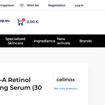
mparison
Wish list
Registration
Log in
op.eu
0
0,00 €
Specialized
New
Ingredience
Brands
Skincare
arrivals
-A Retinol
ing Serum (30
See more products ›