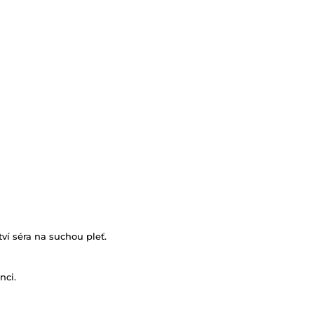
ví séra na suchou pleť.
nci.