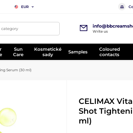
Co
EUR
info@bbcreamsh
, category
Write us
r
Sun
Kosmetické
Coloured
Samples
e
Care
sady
contacts
ing Serum (30 ml)
CELIMAX Vita
Shot Tighten
ml)