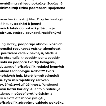
a pevnějšímu vzhledu pokožky.
Současně
inimalizují riziko podráždění spojeného
zanechává mastný film. Díky technologii
ské houby
dochází k jemné
ivních látek do pokožky.
Sérum je
árnutí, ztrátou pevnosti, rozšířenými
ing složky,
p
odporuje obnovu kožních
, pomáhá redukovat vrásky, zjemňovat
é používání vede k pevnější, hladší a
 obsahující tripeptidy, pentapeptidy,
sobí na podporu tvorby kolagenu,
dy zároveň
přispívají k redukci jemných
Základ technologie A-Shot™ tvoří
mořských hub, které jemně stimulují
vu. Tyto mikrojehličky zároveň
y, čímž zvyšují účinnost.
Panthenol
ovu kožní bariéry
. Allantoin
redukuje
denosin
působí proti vráskám a
n a extrakt z mrkve poskytují
 přispívají k zdravému vzhledu pokožky.