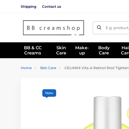
Shipping
Contact us
E.g. product
BB & CC
Skin
Make-
Body
Hai
Creams
Care
up
Care
Car
Home
Skin Care
CELIMAX Vita-A Retinol Shot Tighten
New