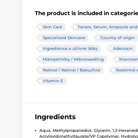
The product is included in categori
Skin Care
Toners, Serum, Ampoule and
Specialized Skincare
Country of origin
Ingredience a účinné látky
Adenosin
Mikrojehličky / Mikroneedling
Niacina
Retinol / Retinal / Bakuchiol
Rostlinné 
Vitamin E
Ingredients
Aqua, Methylpropanediol, Glycerin, 1,2-Hexanedi
Acryloyldimethyltaurate/VP Copolymer, Hydrolyz