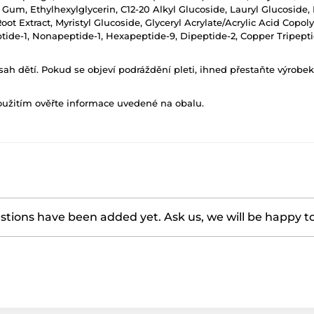
 Gum, Ethylhexylglycerin, C12-20 Alkyl Glucoside, Lauryl Glucoside, 
ot Extract, Myristyl Glucoside, Glyceryl Acrylate/Acrylic Acid Cop
ptide-1, Nonapeptide-1, Hexapeptide-9, Dipeptide-2, Copper Tripepti
h dětí. Pokud se objeví podráždění pleti, ihned přestaňte výrobek
oužitím ověřte informace uvedené na obalu.
tions have been added yet. Ask us, we will be happy t