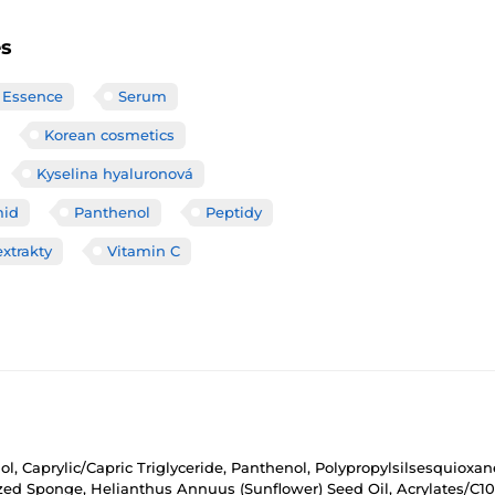
es
 Essence
Serum
Korean cosmetics
Kyselina hyaluronová
mid
Panthenol
Peptidy
extrakty
Vitamin C
ol, Caprylic/Capric Triglyceride, Panthenol, Polypropylsilsesquioxa
ed Sponge, Helianthus Annuus (Sunflower) Seed Oil, Acrylates/C10-