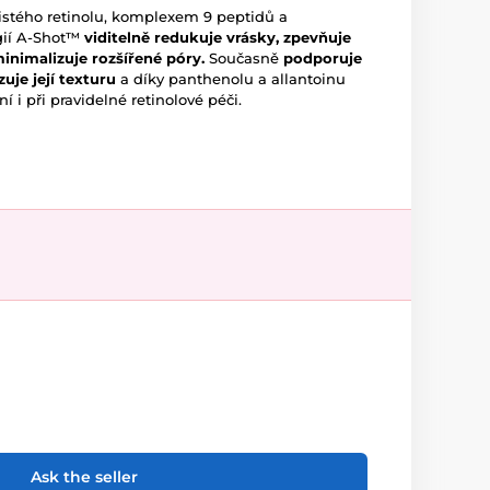
čistého retinolu, komplexem 9 peptidů a
gií A-Shot™
viditelně redukuje vrásky, zpevňuje
 minimalizuje rozšířené póry.
Současně
podporuje
uje její texturu
a díky panthenolu a allantoinu
í i při pravidelné retinolové péči.
Ask the seller