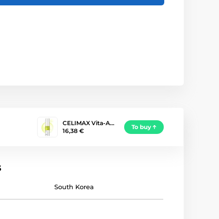
CELIMAX Vita-A…
To buy
16,38 €
s
South Korea