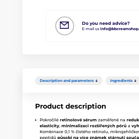
Do you need advice?
E-mail us
info@bbcreamshop
Description and parameters
Ingredients
Product description
Pokročilé
retinolové sérum
zaměřené na
reduk
elasticity
,
minimalizaci rozšířených pórů
a
vyh
Kombinace 0,1 % čistého retinolu, mikrojehlič
peptidů
působí na více známek stárnutí souč