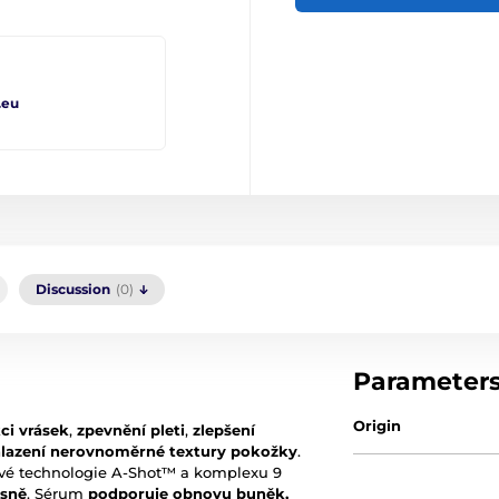
.eu
Discussion
(0)
Parameter
Origin
ci vrásek
,
zpevnění pleti
,
zlepšení
lazení nerovnoměrné textury pokožky
.
kové technologie A-Shot™ a komplexu 9
asně
. Sérum
podporuje obnovu buněk,