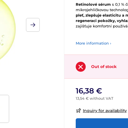
Retinolové sérum
s 0,1 % 
mikrojehličkovou technolo
pleť, zlepšuje elasticitu a
regeneraci pokožky, vyhlaz
zajišťuje komfortní používán
More information ›
Out of stock
16,38 €
13,54 € without VAT
Inquiry for availability