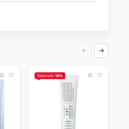
Discount
-18%