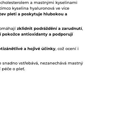
 s cholesterolem a mastnými kyselinami
atímco kyselina hyaluronová ve více
tev pleti a poskytuje hlubokou a
 pomáhají
zklidnit podráždění a zarudnutí
,
í pokožce antioxidanty a podporují
tizánětlivé a hojivé účinky
, což ocení i
 se snadno vstřebává, nezanechává mastný
 péče o pleť.