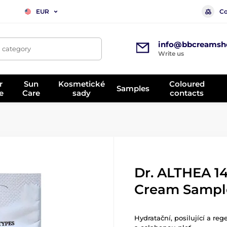
Co
EUR
info@bbcreamsh
, category
Write us
r
Sun
Kosmetické
Coloured
Samples
e
Care
sady
contacts
Dr. ALTHEA 14
Cream Sampl
Hydratační, posilující a reg