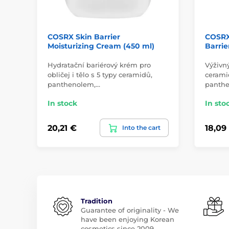
COSRX Skin Barrier
COSRX
Moisturizing Cream (450 ml)
Barrie
Hydratační bariérový krém pro
Výživn
obličej i tělo s 5 typy ceramidů,
cerami
panthenolem,…
panthe
In stock
In sto
20,21 €
18,09
Into the cart
Tradition
Guarantee of originality - We
have been enjoying Korean
cosmetics since 2009