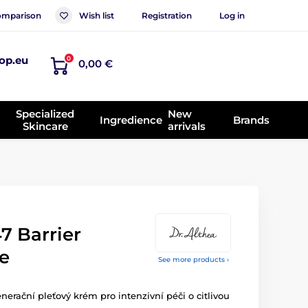
mparison
Wish list
Registration
Log in
op.eu
0
0,00 €
Specialized
New
Ingredience
Brands
Skincare
arrivals
7 Barrier
e
See more products ›
enerační pleťový krém pro intenzivní péči o citlivou