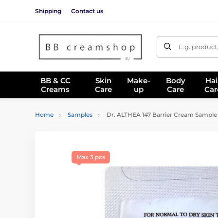
Shipping
Contact us
E.g. product
BB & CC
Skin
Make-
Body
Hai
Creams
Care
up
Care
Car
Home
Samples
Dr. ALTHEA 147 Barrier Cream Sample
Max 3 pcs