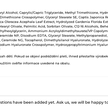
aryl Alcohol, Caprylic/Capric Triglyceride, Methyl Trimethicone, Hy
imethicone Crosspolymer, Glyceryl Stearate SE, Coptis Japonica Roo
ica Oleracea Acephala Leaf Extract, Hydrolyzed Gardenia Florida Extr
ryl Olivate, Palmitic Acid, Sorbitan Olivate, C12-16 Alcohols, Behen
Ethylhexylglycerin, Ammonium Acryloyldimethyltaurate/VP Copolymer,
Ceramide NP, Disodium EDTA, Glyceryl Stearate, Methylpropanediol
 Ceramide NG, Tocopherol, Dimethylsilanol Hyaluronate, Hydrolyz
 Sodium Hyaluronate Crosspolymer, Hydroxypropyltrimonium Hyalur
P
h dětí. Pokud se objeví podráždění pleti, ihned přestaňte výrobek
oužitím ověřte informace uvedené na obalu.
tions have been added yet. Ask us, we will be happy t