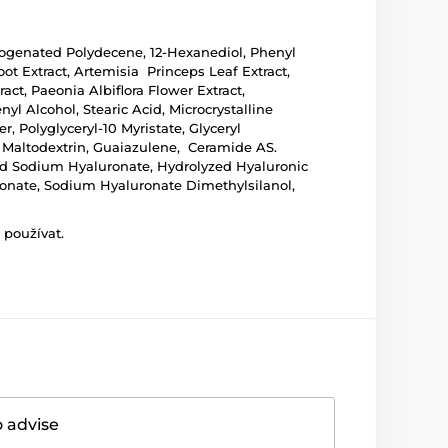
drogenated Polydecene, 12-Hexanediol, Phenyl
t Extract, Artemisia Princeps Leaf Extract,
act, Paeonia Albiflora Flower Extract,
yl Alcohol, Stearic Acid, Microcrystalline
 Polyglyceryl-10 Myristate, Glyceryl
, Maltodextrin, Guaiazulene, Ceramide AS.
ed Sodium Hyaluronate, Hydrolyzed Hyaluronic
onate, Sodium Hyaluronate Dimethylsilanol,
 používat.
o advise