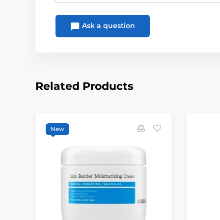
Ask a question
Related Products
New