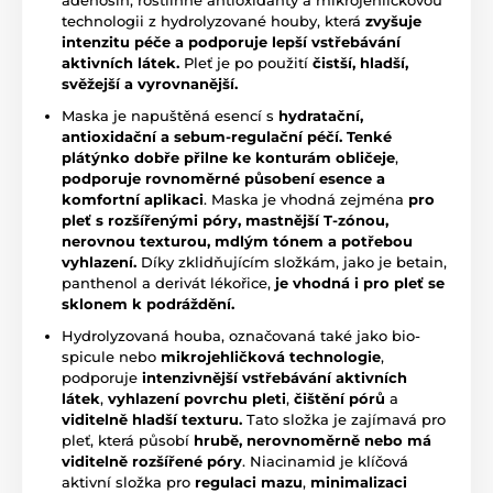
technologii z hydrolyzované houby, která
zvyšuje
intenzitu péče a podporuje lepší vstřebávání
aktivních látek.
Pleť je po použití
čistší, hladší,
svěžejší a vyrovnanější.
Maska je napuštěná esencí s
hydratační,
antioxidační a sebum-regulační péčí.
Tenké
plátýnko dobře přilne ke konturám obličeje
,
podporuje rovnoměrné působení esence a
komfortní aplikaci
. Maska je vhodná zejména
pro
pleť s rozšířenými póry, mastnější T-zónou,
nerovnou texturou, mdlým tónem a potřebou
vyhlazení.
Díky zklidňujícím složkám, jako je betain,
panthenol a derivát lékořice,
je vhodná i pro pleť se
sklonem k podráždění.
Hydrolyzovaná houba, označovaná také jako bio-
spicule nebo
mikrojehličková technologie
,
podporuje
intenzivnější vstřebávání aktivních
látek
,
vyhlazení povrchu pleti
,
čištění pórů
a
viditelně hladší texturu.
Tato složka je zajímavá pro
pleť, která působí
hrubě, nerovnoměrně nebo má
viditelně rozšířené póry
. Niacinamid je klíčová
aktivní složka pro
regulaci mazu
,
minimalizaci