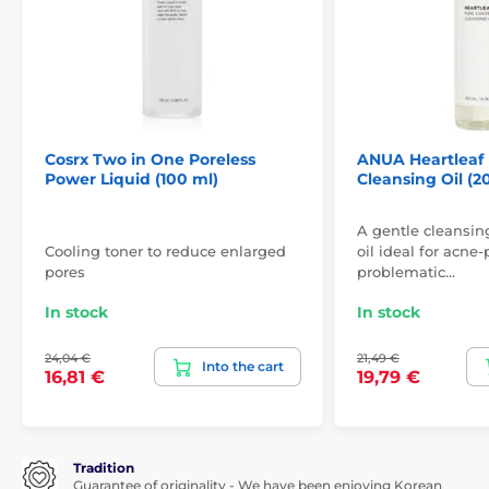
Cosrx Two in One Poreless
ANUA Heartleaf 
Power Liquid (100 ml)
Cleansing Oil (2
A gentle cleansin
Cooling toner to reduce enlarged
oil ideal for acne
pores
problematic…
In stock
In stock
24,04 €
21,49 €
Into the cart
16,81 €
19,79 €
Tradition
Guarantee of originality - We have been enjoying Korean