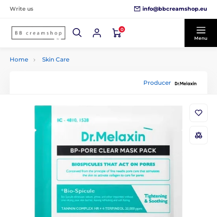
info@bbcreamshop.eu
Write us
0
Menu
Home
Skin Care
Producer