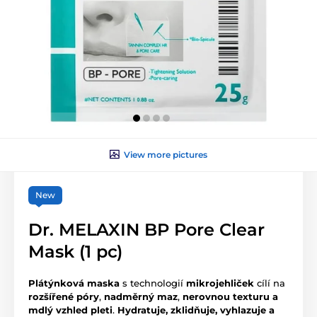
View more pictures
New
Dr. MELAXIN BP Pore Clear
Mask (1 pc)
Plátýnková maska
s technologií
mikrojehliček
cílí na
rozšířené póry
,
nadměrný maz
,
nerovn
ou texturu a
mdlý vzhled pleti
.
Hydratuje, zklidňuje, vyhlazuje a