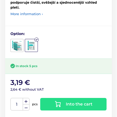
podporuje čistší, svěžejší a sjednocenější vzhled
pleti.
More information ›
Option:
In stock 5 pcs
3,19 €
2,64 € without VAT
Into the cart
pcs