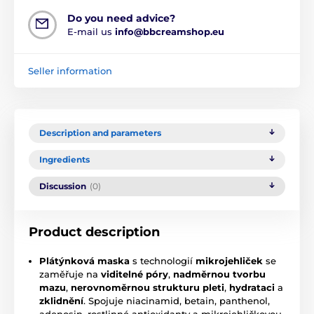
Do you need advice?
E-mail us
info@bbcreamshop.eu
Seller information
Description and parameters
Ingredients
Discussion
(0)
Product description
Plátýnková maska
s technologií
mikrojehliček
se
zaměřuje na
viditelné póry
,
nadměrnou tvorbu
mazu
,
nerovnoměrnou strukturu pleti
,
hydrataci
a
zklidnění
. Spojuje niacinamid, betain, panthenol,
adenosin, rostlinné antioxidanty a mikrojehličkovou