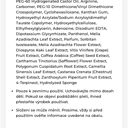
PEG-60 Hydrogenated Castor Oil, Arginine,
Carbomer, PEG-10 Dimethicone/Vinyl Dimethicone
Crosspolymer, Cyclohexasiloxane, Xanthan Gum,
Hydroxyethyl Acrylate/Sodium Acryloyldimethyl
Taurate Copolymer, Hydroxyethylcellulose,
Ethylhexylglycerin, Adenosine, Disodium EDTA,
Dipotassium Glycyrrhizate, Panthenol, Melia
Azadirachta Leaf Extract, Parfum, Sorbitan
Isostearate, Melia Azadirachta Flower Extract,
Diospyros Kaki Leaf Extract, Vitis Vinifera (Grape)
Fruit Extract, Coffea Arabica (Coffee) Seed Extract,
Carthamus Tinctorius (Safflower) Flower Extract,
Polygonum Cuspidatum Root Extract, Camellia
Sinensis Leaf Extract, Castanea Crenata (Chestnut)
Shell Extract, Zanthoxylum Piperitum Fruit Extract,
4-Terpineol, Hydrolyzed Sponge
Pouze k zevnímu použití. Uchovávejte mimo dosah
dětí. Pokud se objeví podráždění pleti, ihned
přestaňte výrobek používat.
Složení se může měnit. Prosíme, vždy si před
použitím ověřte informace uvedené na obalu.