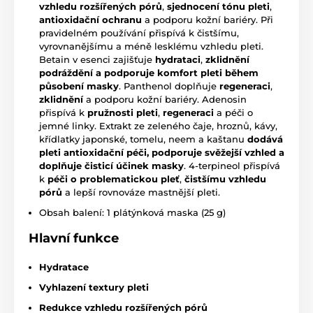
vzhledu rozšířených pórů
,
sjednocení tónu pleti
,
antioxidační ochranu
a podporu kožní bariéry. Při
pravidelném používání přispívá k čistšímu,
vyrovnanějšímu a méně lesklému vzhledu pleti.
Betain v esenci zajišťuje
hydrataci
,
zklidnění
podrážd
ění a podporuje komfort pleti během
působení masky
. Panthenol doplňuje
regeneraci
,
zklidnění
a podporu kožní bariéry. Adenosin
přispívá k
pružnosti pleti
,
regeneraci
a péči o
jemné linky. Extrakt ze zeleného čaje, hroznů, kávy,
křídlatky japonské, tomelu, neem a kaštanu
dodává
pleti antioxidační péči, podporuje svěžejší vzhled a
doplňuje čisticí účinek masky
. 4-terpineol přispívá
k
péči o problematickou pleť
,
čistšímu vzhledu
pórů
a lepší rovnováze mastnější pleti.
Obsah balení: 1 plátýnková maska (25 g)
Hlavní funkce
Hydratace
Vyhlazení textury pleti
Redukce vzhledu rozšířených pórů