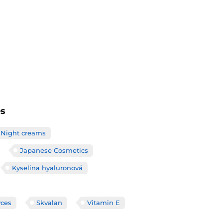
es
Night creams
Japanese Cosmetics
Kyselina hyaluronová
yces
Skvalan
Vitamin E