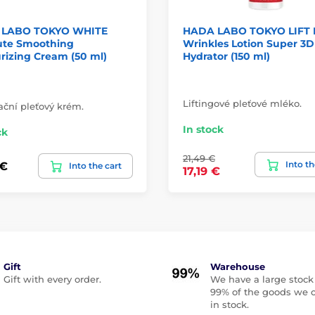
 LABO TOKYO WHITE
HADA LABO TOKYO LIFT 
ute Smoothing
Wrinkles Lotion Super 3D
rizing Cream (50 ml)
Hydrator (150 ml)
Liftingové pleťové mléko.
ační pleťový krém.
In stock
ck
21,49 €
Into th
 €
Into the cart
17,19 €
Gift
Warehouse
Gift with every order.
We have a large stock
99% of the goods we o
in stock.