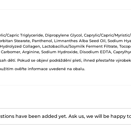
ic/Capric Triglyceride, Dipropylene Glycol, Caprylic/Capric/Myristic/
Sorbitan Stearate, Panthenol, Limnanthes Alba Seed Oil, Sodium Hy
drolyzed Collagen, Lactobacillus/Soymilk Ferment Filtrate, Tocoph
ose, Carbomer, Arginine, Sodium Hydroxide, Disodium EDTA, Caprylh
h dětí. Pokud se objeví podráždění pleti, ihned přestaňte výrobek
oužitím ověřte informace uvedené na obalu.
tions have been added yet. Ask us, we will be happy t