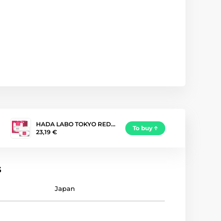
HADA LABO TOKYO RED…
To buy
23,19 €
s
Japan