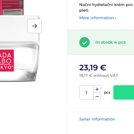
Noční hydratační krém pro 
pleti.
More information ›
In stock 4 pcs
23,19 €
19,17 € without VAT
pcs
Seller information