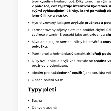
typy kyseliny hyaluronové. Díky tomu má výji
v pokožce, což zajišťuje intenzivní hydrataci
svými vyhlazujícími účinky, které pomáhají zle
jemné linky a vrásky.
Hydrolyzovaný kolagen
zvyšuje pružnost a pevn
Fermentovaný sójový extrakt s probiotickými ú
zatímco vitamín E působí jako antioxidant a
ch
Skvalan a olej ze semen lničky bělokvěté
obnovu
pokožku.
Panthenol a heřmánkový extrakt
zklidňují podr
Díky své lehké, ale výživné textuře se
snadno v
pružnou a odpočatou.
Ideální pro
každodenní použití
jako součást več
Obsah balení 50 ml
Typy pleti
Suchá
Dehydratovaná