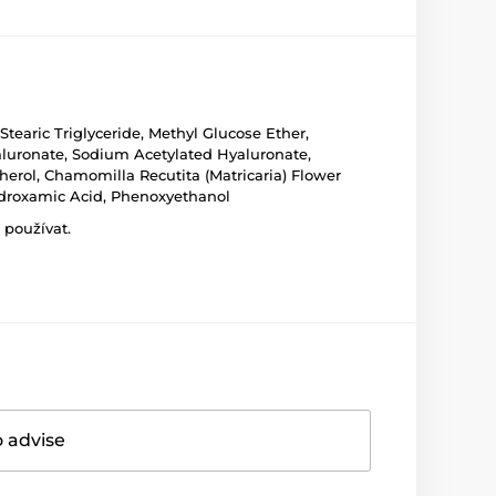
Stearic Triglyceride, Methyl Glucose Ether,
aluronate, Sodium Acetylated Hyaluronate,
erol, Chamomilla Recutita (Matricaria) Flower
ydroxamic Acid, Phenoxyethanol
 používat.
o advise