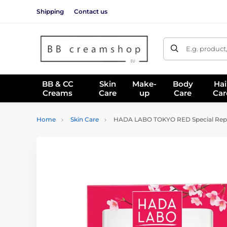
Shipping
Contact us
E.g. product
BB & CC
Skin
Make-
Body
Hai
Creams
Care
up
Care
Car
Home
Skin Care
HADA LABO TOKYO RED Special Repai