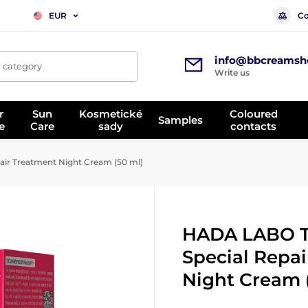
Co
EUR
info@bbcreamsh
, category
Write us
r
Sun
Kosmetické
Coloured
Samples
e
Care
sady
contacts
r Treatment Night Cream (50 ml)
HADA LABO 
Special Repa
Night Cream 