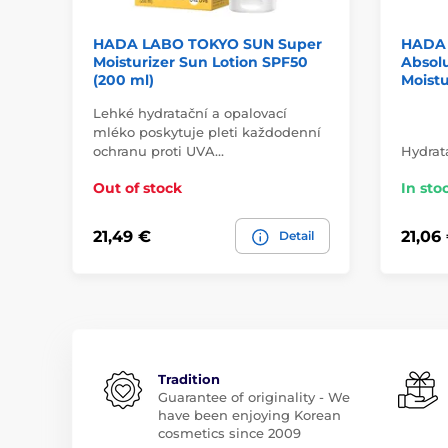
HADA LABO TOKYO SUN Super
HADA
Moisturizer Sun Lotion SPF50
Absol
(200 ml)
Moistu
Lehké hydratační a opalovací
mléko poskytuje pleti každodenní
ochranu proti UVA…
Hydrat
Out of stock
In sto
21,49 €
21,06
Detail
Tradition
Guarantee of originality - We
have been enjoying Korean
cosmetics since 2009