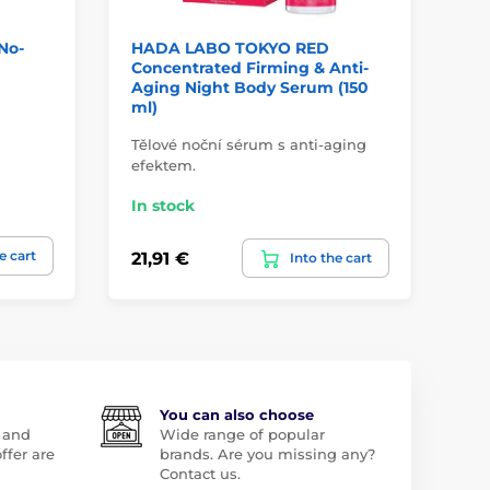
No-
HADA LABO TOKYO RED
HA
Concentrated Firming & Anti-
Ge
Aging Night Body Serum (150
IN
ml)
Tělové noční sérum s anti-aging
efektem.
Jem
In stock
In
e cart
21,91 €
19
Into the cart
You can also choose
 and
Wide range of popular
ffer are
brands. Are you missing any?
Contact us.