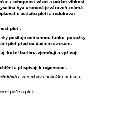
mečnou
schopnost vázat a udržet vlhkost
. Kyselina hyaluronová je zároveň známá
pšovat elasticitu pleti a redukovat
ost pleti.
činky
posiluje ochrannou funkci pokožky
,
rání pleť před oxidačním stresem.
jí kožní bariéru, zjemňují a vyživují
áždění a přispívají k regeneraci.
střebává
a zanechává pokožku hebkou,
erní péče o pleť.