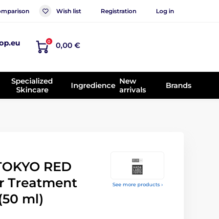
mparison
Wish list
Registration
Log in
op.eu
0
0,00 €
Specialized
New
Ingredience
Brands
Skincare
arrivals
TOKYO RED
ir Treatment
See more products ›
(50 ml)