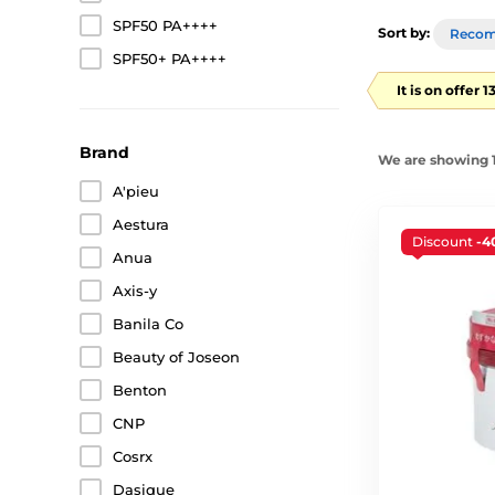
SPF50 PA++++
Sort by:
Reco
SPF50+ PA++++
It is on offer 
Brand
We are showing 1
A'pieu
Aestura
Discount
-4
Anua
Axis-y
Banila Co
Beauty of Joseon
Benton
CNP
Cosrx
Dasique