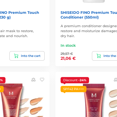
FINO Premium Touch
SHISEIDO FINO Premium To
230 g)
Conditioner (550ml)
A premium conditioner designe
ir mask to restore,
restore and moisturize damage
rate and nourish.
dry hair.
In stock
29,57 €
Into the cart
Into the
21,06 €
3%
Discount
-24%
+
SPF42 PA+++