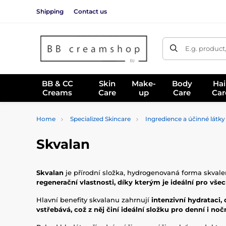
Shipping
Contact us
E.g. product
BB & CC
Skin
Make-
Body
Hai
Creams
Care
up
Care
Car
Home
Specialized Skincare
Ingredience a účinné látky
Skvalan
Skvalan
je přírodní složka, hydrogenovaná forma skvalenu
regenerační vlastnosti, díky kterým je ideální pro všec
Hlavní benefity skvalanu zahrnují
intenzivní hydrataci
vstřebává, což z něj činí ideální složku pro denní i noč