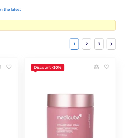
 the latest
1
2
3
Discount
-30%