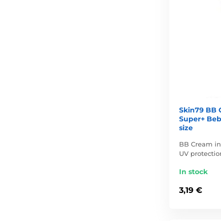
Skin79 BB 
Super+ Bebl
size
BB Cream in 
UV protection
In stock
3,19 €