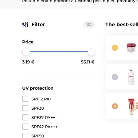
Pokud hledáte přírodní a účinnou péči o pleť, produkty
Filter
The best-sel
132
Price
3.19 €
55.11 €
UV protection
SPF12 PA+
SPF30
SPF37 PA++
SPF42 PA+++
SPF50