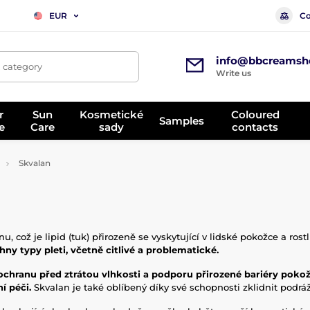
Co
EUR
info@bbcreamsh
, category
Write us
r
Sun
Kosmetické
Coloured
Samples
e
Care
sady
contacts
Skvalan
, což je lipid (tuk) přirozeně se vyskytující v lidské pokožce a rost
hny typy pleti, včetně citlivé a problematické.
, ochranu před ztrátou vlhkosti a podporu přirozené bariéry pok
ní péči.
Skvalan je také oblíbený díky své schopnosti zklidnit podr