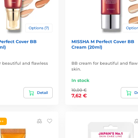
Options (7)
Option
erfect Cover BB
MISSHA M Perfect Cover BB
ml)
Cream (20ml)
 beautiful and flawless
BB cream for beautiful and flaw
skin.
In stock
10,00 €
Detail
De
7,62 €
++