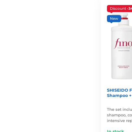
Discount
-3
New
SHISEIDO F
Shampoo + 
The set inc
shampoo, co
intensive re
In stock