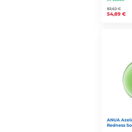
83,62 €
54,89 €
ANUA Azela
Redness So