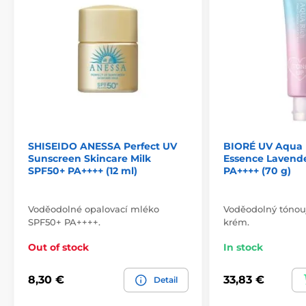
SHISEIDO ANESSA Perfect UV
BIORÉ UV Aqua 
Sunscreen Skincare Milk
Essence Lavend
SPF50+ PA++++ (12 ml)
PA++++ (70 g)
Voděodolné opalovací mléko
Voděodolný tónouj
SPF50+ PA++++.
krém.
Out of stock
In stock
8,30 €
33,83 €
Detail