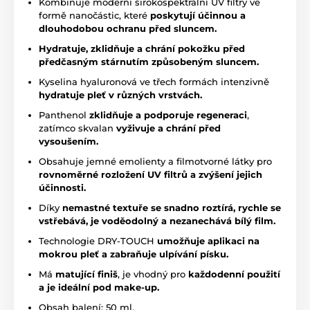
Kombinuje moderní širokospektrální UV filtry ve
formě nanočástic, které
poskytují účinnou a
dlouhodobou ochranu před sluncem.
Hydratuje,
zklidňuje a chrání pokožku před
předčasným stárnutím způsobeným sluncem.
Kyselina hyaluronová ve třech formách intenzivně
hydratuje pleť v různých vrstvách.
Panthenol
zklidňuje a podporuje
regeneraci
,
zatímco skvalan
vyživuje a chrání před
vysoušením.
Obsahuje jemné emolienty a filmotvorné látky pro
rovnoměrné rozložení UV filtrů a zvýšení jejich
účinnosti.
Díky
nemastné textuře se snadno roztírá, rychle se
vstřebává, je voděodolný a nezanechává bílý film.
Technologie DRY-TOUCH
umožňuje aplikaci na
mokrou pleť a zabraňuje ulpívání písku.
Má
matující finiš
, je vhodný pro
každodenní použití
a je ideální pod make-up.
Obsah balení: 50 ml.