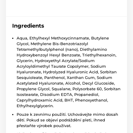
Ingredients
Aqua, Ethylhexyl Methoxycinnamate, Butylene
Glycol, Methylene Bis-Benzotriazolyl
Tetramethylbutylphenol (nano), Diethylamino
Hydroxybenzoyl Hexyl Benzoate, Triethylhexanoin,
Glycerin, Hydroxyethyl Acrylate/Sodium
Acryloyldimethyl Taurate Copolymer, Sodium
Hyaluronate, Hydrolyzed Hyaluronic Acid, Sorbitan
Sesquioleate, Panthenol, Xanthan Gum, Sodium
Acetylated Hyaluronate, Alcohol, Decyl Glucoside,
Propylene Glycol, Squalane, Polysorbate 60, Sorbitan
Isostearate, Disodium EDTA, Propanediol,
Caprylhydroxamic Acid, BHT, Phenoxyethanol,
Ethylhexylglycerin.
Pouze k zevnímu použití. Uchovávejte mimo dosah
dětí. Pokud se objeví podráždění pleti, ihned
přestaňte výrobek používat.