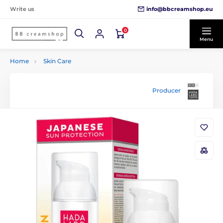
info@bbcreamshop.eu
Write us
0
Menu
Home
Skin Care
Producer