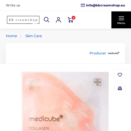
info@bbcreamshop.eu
Write us
0
Menu
Home
Skin Care
Producer