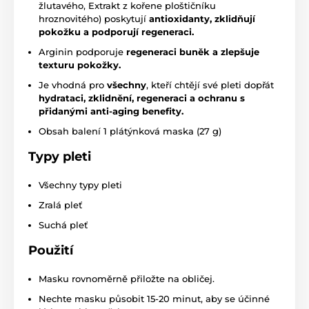
žlutavého, Extrakt z kořene ploštičníku
hroznovitého) poskytují
antioxidanty, zklidňují
pokožku a podporují regeneraci.
Arginin podporuje
regeneraci buněk a zlepšuje
texturu pokožky.
Je vhodná pro
všechny
, kteří chtějí své pleti dopřát
hydrataci, zklidnění, regeneraci a ochranu s
přidanými anti-aging benefity.
Obsah balení 1 plátýnková maska (27 g)
Typy pleti
Všechny typy pleti
Zralá pleť
Suchá pleť
Použití
Masku rovnoměrně přiložte na obličej.
Nechte masku působit 15-20 minut, aby se účinné