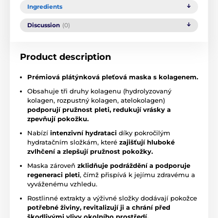
Ingredients
Discussion
(0)
Product description
Prémiová plátýnková pleťová maska s kolagenem.
Obsahuje tři druhy kolagenu (hydrolyzovaný
kolagen, rozpustný kolagen, atelokolagen)
podporují pružnost pleti, redukují vrásky a
zpevňují pokožku.
Nabízí
intenzivní hydrataci
díky pokročilým
hydratačním složkám, které
zajišťují hluboké
zvlhčení a zlepšují pružnost pokožky.
Maska zároveň
zklidňuje podráždění a podporuje
regeneraci pleti
, čímž přispívá k jejímu zdravému a
vyváženému vzhledu.
Rostlinné extrakty a výživné složky dodávají pokožce
potřebné živiny, revitalizují ji a chrání před
škodlivými vlivy okolního prostředí.