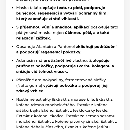
Maska také
zlepšuje texturu pleti, podporuje
buněčnou regeneraci a vytváří ochranný film,
který zabraňuje ztrátě vlhkosti.
S
příjemnou vůní
a
snadnou aplikací
poskytuje tato
plátýnková maska nejen
účinnou péči, ale také
relaxační zážitek.
Obsahuje Alantoin a Pantenol
zklidňují podráždění
a podporují regeneraci pokožky.
Adenosin má
protizánětlivé
vlastnosti,
zlepšuje
pružnost pokožky, podporuje tvorbu kolagenu a
snižuje viditelnost vrásek.
Pšeničné aminokyseliny, fermentované složky
(Natto guma)
vyživují pokožku a podporují její
zdravý vzhled.
Rostlinné extrakty (Extrakt z moruše bílé, Extrakt z
kořene rdesna mnohokvětého, Extrakt z kořene
šišáku bajkalského, Extrakt z lesklokorky lesklé,
Extrakt z kořene lékořice, Extrakt ze semen sezamu
indického, Extrakt z kořene pivoňky čínské, Extrakt z
kořene děhelu čínského, Extrakt z kořene jerlínu