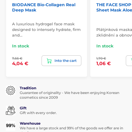
BIODANCE Bio-Collagen Real
THE FACE SHOP 
Deep Mask
Sheet Mask Alo
A luxurious hydrogel face mask
designed to intensely hydrate, firm
Plátýnková maska 
and…
zklidnění a obnovu
In stock
In stock
7,66 €
1,70 €
Into the cart
4,04 €
1,06 €
Tradition
Guarantee of originality - We have been enjoying Korean
cosmetics since 2009
Gift
Gift with every order.
Warehouse
We have a large stock and 99% of the goods we offer are in