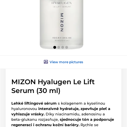
View more pictures
MIZON Hyalugen Le Lift
Serum (30 ml)
Lehké liftingové sérum
s kolagenem a kyselinou
hyaluronovou
intenzivně hydratuje, zpevňuje pleť a
vyhlazuje vrásky.
Díky niacinamidu, adenosinu a
beta-glukanu rozjasňuje,
sjednocuje tón a podporuje
regeneraci i ochranu kožní bariéry.
Rychle se