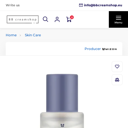
info@bbcreamshop.eu
Write us
0
Menu
Home
Skin Care
Producer