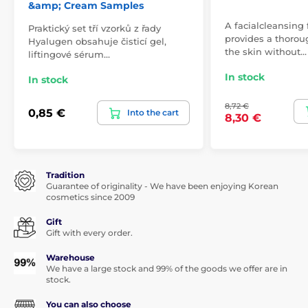
&amp; Cream Samples
A facialcleansing
Praktický set tří vzorků z řady
provides a thorou
Hyalugen obsahuje čisticí gel,
the skin without…
liftingové sérum…
In stock
In stock
8,72 €
0,85 €
Into the cart
8,30 €
Tradition
Guarantee of originality - We have been enjoying Korean
cosmetics since 2009
Gift
Gift with every order.
Warehouse
We have a large stock and 99% of the goods we offer are in
stock.
You can also choose