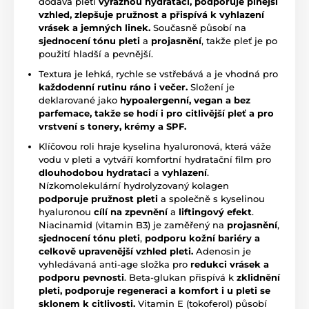
dodává pleti
výraznou hydrataci, podporuje plnější
vzhled, zlepšuje pružnost a přispívá k vyhlazení
vrásek a jemných linek.
Současně působí na
sjednocení tónu pleti
a
projasnění
, takže pleť je po
použití hladší a pevnější.
Textura je lehká, rychle se vstřebává a je vhodná pro
každodenní rutinu ráno i večer.
Složení je
deklarované jako
hypoalergenní, vegan a bez
parfemace, takže se hodí i pro citlivější pleť a pro
vrstvení s tonery, krémy a SPF.
Klíčovou roli hraje kyselina hyaluronová, která váže
vodu v pleti a vytváří komfortní hydratační film pro
dlouhodobou hydrataci
a
vyhlazení
.
Nízkomolekulární hydrolyzovaný kolagen
podporuje pružnost pleti
a společně s kyselinou
hyaluronou
cílí na zp
evnění
a
liftingový efekt
.
Niacinamid (vitamin B3) je zaměřený na
projasnění
,
sjednocení tónu pleti
,
podporu kožní bariéry a
celkově upravenější vzhled pleti.
Adenosin je
vyhledávaná anti-age složka pro
redukci vrásek a
podporu pevnosti
. Beta-glukan přispívá k
zklidnění
pleti, podporuje regeneraci a komfort i u pleti se
sklonem k citlivosti.
Vitamin E (tokoferol) působí