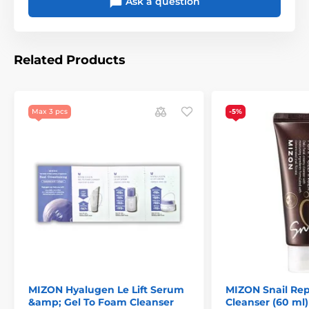
Ask a question
Related Products
Max 3 pcs
-5%
MIZON Hyalugen Le Lift Serum
MIZON Snail Re
&amp; Gel To Foam Cleanser
Cleanser (60 ml)