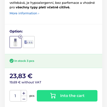
vstřebává, je hypoalergenní, bez parfemace a vhodné
pro
všechny typy pleti včetně citlivé.
More information ›
Option:
In stock 3 pcs
23,83 €
19,69 € without VAT
Into the cart
pcs