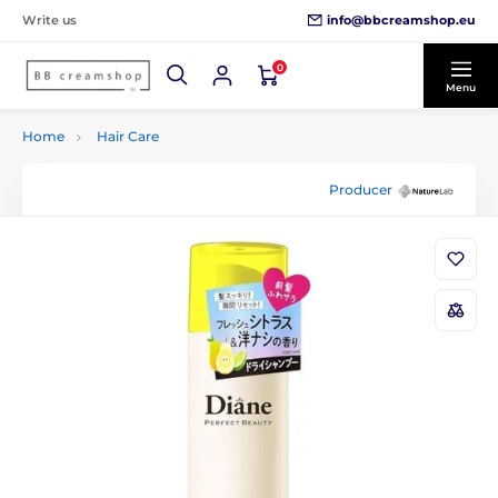
info@bbcreamshop.eu
Write us
0
Menu
Home
Hair Care
Producer