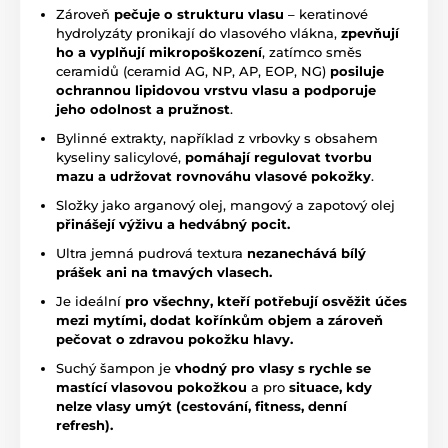
Zároveň
pečuje o strukturu vlasu
– keratinové
hydrolyzáty pronikají do vlasového vlákna,
zpevňují
ho a vyplňují mikropoškození
, zatímco směs
ceramidů (ceramid AG, NP, AP, EOP, NG)
posiluje
ochrannou lipidovou vrstvu vlasu a podporuje
jeho odolnost a pružnost
.
Bylinné extrakty, například z vrbovky s obsahem
kyseliny salicylové,
pomáhají regulovat tvorbu
mazu a udržovat rovnováhu vlasové pokožky
.
Složky jako arganový olej, mangový a zapotový olej
přinášejí výživu a hedvábný pocit.
Ultra jemná pudrová textura
nezanechává bílý
prášek ani na tmavých vlasech.
Je ideální
pro všechny, kteří potřebují osvěžit účes
mezi mytími, dodat kořínkům objem a zároveň
pečovat o zdravou pokožku hlavy.
Suchý šampon je
vhodný pro vlasy s
rychle se
mastící vlasovou pokožkou
a pro
situace, kdy
nelze vlasy umýt (cestování, fitness, denní
refresh).