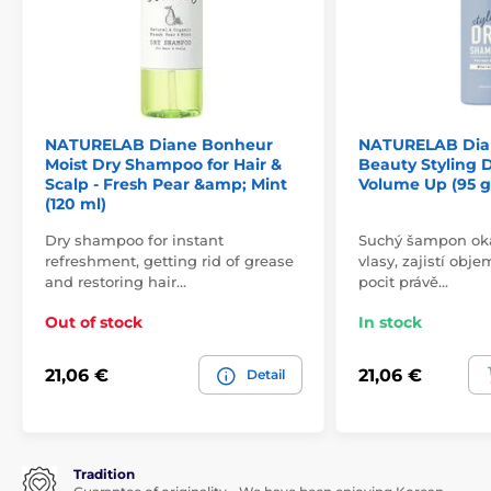
NATURELAB Diane Bonheur
NATURELAB Dian
Moist Dry Shampoo for Hair &
Beauty Styling 
Scalp - Fresh Pear &amp; Mint
Volume Up (95 g
(120 ml)
Dry shampoo for instant
Suchý šampon oka
refreshment, getting rid of grease
vlasy, zajistí obj
and restoring hair…
pocit právě…
Out of stock
In stock
21,06 €
21,06 €
Detail
Tradition