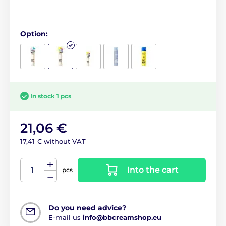
Option:
In stock 1 pcs
21,06 €
17,41 € without VAT
Into the cart
pcs
Do you need advice?
E-mail us
info@bbcreamshop.eu