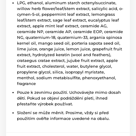
LPG, ethanol, aluminum starch octenylsuccinate,
willow herb flower/leaf/stem extract, salicylic acid, o-
cymen-5-ol, peppermint leaf extract, lemongrass
leaf/stem extract, sage leaf extract, eucalyptus leaf
extract, apple mint leaf extract, ceramide AG,
ceramide NP, ceramide AP, ceramide EOP, ceramide
NG, quaternium-18, quaternium-33, argania spinosa
kernel oil, mango seed oil, porteria sapota seed oil,
lime juice, orange juice, lemon juice, grapefruit fruit
extract, hydrolyzed keratin (wool and feathers),
crataegus cratae extract, jujube fruit extract, apple
fruit extract, cholesterol, water, butylene glycol,
propylene glycol, silica, isopropyl myristate,
menthol, sodium metabisulfite, phenoxyethanol,
fragrance
Pouze k zevnímu použití. Uchovávejte mimo dosah
dětí. Pokud se objeví podráždění pleti, ihned
přestaňte výrobek používat.
Složení se může měnit. Prosíme, vždy si před
použitím ověřte informace uvedené na obalu.