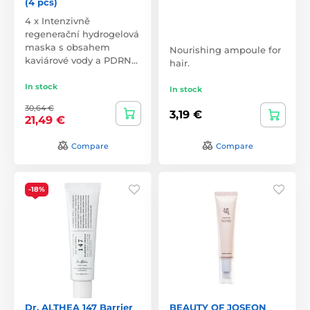
(4 pcs)
4 x Intenzivně
regenerační hydrogelová
maska s obsahem
Nourishing ampoule for
kaviárové vody a PDRN…
hair.
In stock
In stock
30,64 €
3,19 €
21,49 €
Compare
Compare
-18%
Dr. ALTHEA 147 Barrier
BEAUTY OF JOSEON