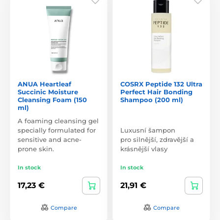
ANUA Heartleaf
COSRX Peptide 132 Ultra
Succinic Moisture
Perfect Hair Bonding
Cleansing Foam (150
Shampoo (200 ml)
ml)
A foaming cleansing gel
specially formulated for
Luxusní šampon
sensitive and acne-
pro silnější, zdravější a
prone skin.
krásnější vlasy
In stock
In stock
17,23 €
21,91 €
Compare
Compare