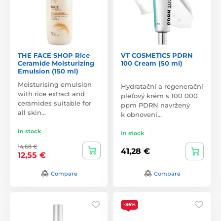
THE FACE SHOP Rice
VT COSMETICS PDRN
Ceramide Moisturizing
100 Cream (50 ml)
Emulsion (150 ml)
Moisturising emulsion
Hydratační a regenerační
with rice extract and
pleťový krém s 100 000
ceramides suitable for
ppm PDRN navržený
all skin…
k obnovení…
In stock
In stock
14,68 €
41,28 €
12,55 €
Compare
Compare
-36%