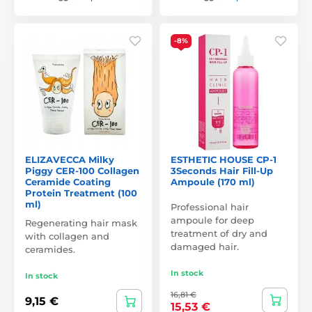
-8%
ELIZAVECCA Milky
ESTHETIC HOUSE CP-1
Piggy CER-100 Collagen
3Seconds Hair Fill-Up
Ceramide Coating
Ampoule (170 ml)
Protein Treatment (100
ml)
Professional hair
ampoule for deep
Regenerating hair mask
treatment of dry and
with collagen and
damaged hair.
ceramides.
In stock
In stock
16,81 €
9,15 €
15,53 €