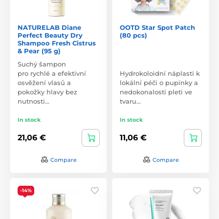
NATURELAB Diane
OOTD Star Spot Patch
Perfect Beauty Dry
(80 pcs)
Shampoo Fresh Cistrus
& Pear (95 g)
Suchý šampon
pro rychlé a efektivní
Hydrokoloidní náplasti k
osvěžení vlasů a
lokální péči o pupínky a
pokožky hlavy bez
nedokonalosti pleti ve
nutnosti…
tvaru…
In stock
In stock
21,06 €
11,06 €
Compare
Compare
-14%