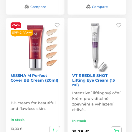
Compare
Compare
-24%
SPF42 PA+++
MISSHA M Perfect
VT REEDLE SHOT
Cover BB Cream (20ml)
Lifting Eye Cream (15
ml)
Intenzivní liftingový oční
krém pro viditelné
BB cream for beautiful
zpevnění a vyhlazení
and flawless skin.
citlivé…
In stock
In stock
10,00 €
31,28 €