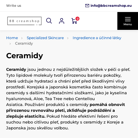
info@bbcreamshop.eu
Write us
0
Menu
Home
Specialized Skincare
Ingredience a účinné látky
Ceramidy
Ceramidy
Ceramidy
jsou jednou z nejdůležitějších složek v péči o pleť.
Tyto lipidové molekuly tvoří přirozenou bariéru pokožky,
která udržuje hydrataci a chrání pleť před škodlivými vlivy
prostředí. Korejská a japonská kosmetika často kombinuje
ceramidy s dalšími hydratačními složkami, jako je kyselina
hyaluronová, Aloe, Tea Tree nebo Centellou
Asiatica. Používání produktů s ceramidy
pomáhá obnovit
přirozenou rovnováhu pleti, zklidňuje podráždění a
zlepšuje elasticitu.
Pokud hledáte efektivní řešení pro
suchou nebo citlivou pleť, produkty s ceramidy z Koreje a
Japonska jsou skvělou volbou.