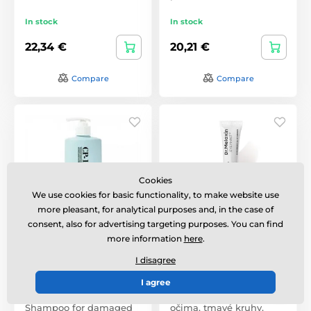
In stock
In stock
22,34 €
20,21 €
Compare
Compare
Cookies
We use cookies for basic functionality, to make website use
more pleasant, for analytical purposes and, in the case of
consent, also for advertising targeting purposes. You can find
more information
here
.
CP-1 Aquaxyl Complex
Dr. MELAXIN Eyephalt
Intense Moisture
Eyecream for Eyebags
I disagree
Shampoo (500 ml)
(10 ml)
Intenzivní oční krém
I agree
zaměřený na váčky pod
Shampoo for damaged
očima, tmavé kruhy,