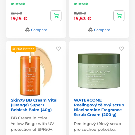
In stock
In stock
22,13 €
18,09 €
19,15 €
15,53 €
Compare
Compare
SPF50 PA++++
Skin79 BB Cream Vital
WATERCOME
(Orange) Super+
Peelingový tělový scrub
Beblesh Balm (40g)
Niacinamide Fragrance
Scrub Cream (200 g)
BB Cream in color
Yellow Beige with UV
Peelingový tělový scrub
protection of SPF50+.
pro suchou pokožku.