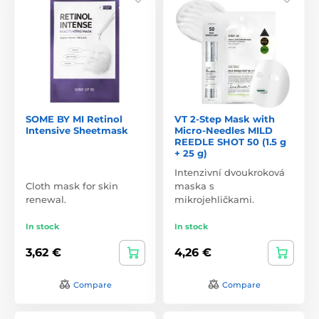
SOME BY MI Retinol
VT 2-Step Mask with
Intensive Sheetmask
Micro-Needles MILD
REEDLE SHOT 50 (1.5 g
+ 25 g)
Intenzivní dvoukroková
Cloth mask for skin
maska s
renewal.
mikrojehličkami.
In stock
In stock
3,62 €
4,26 €
Compare
Compare