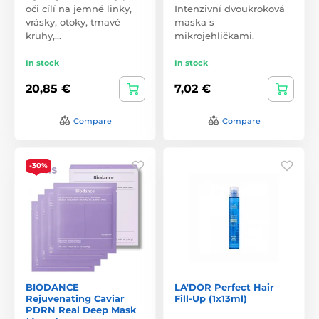
oči cílí na jemné linky,
Intenzivní dvoukroková
vrásky, otoky, tmavé
maska s
kruhy,…
mikrojehličkami.
In stock
In stock
20,85 €
7,02 €
Compare
Compare
-30%
BIODANCE
LA'DOR Perfect Hair
Rejuvenating Caviar
Fill-Up (1x13ml)
PDRN Real Deep Mask