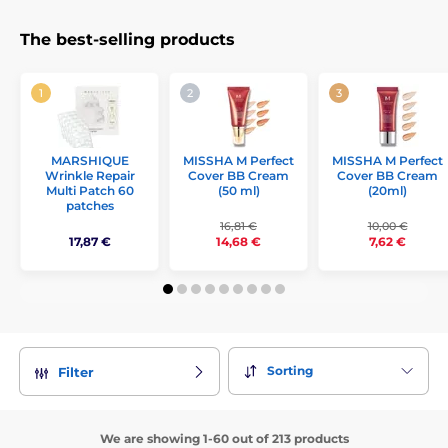
The best-selling products
MISSHA M Perfect
MISSHA M Perfect
MARSHIQUE
Cover BB Cream
Cover BB Cream
Wrinkle Repair
(50 ml)
(20ml)
Multi Patch 60
patches
16,81 €
10,00 €
17,87 €
14,68 €
7,62 €
Sorting
Filter
We are showing 1-60 out of 213 products