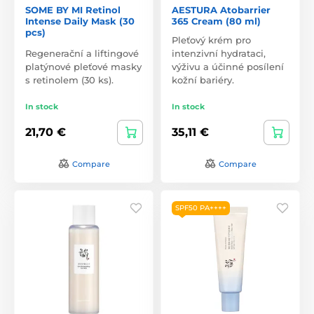
SOME BY MI Retinol
AESTURA Atobarrier
Intense Daily Mask (30
365 Cream (80 ml)
pcs)
Pleťový krém pro
Regenerační a liftingové
intenzivní hydrataci,
platýnové pleťové masky
výživu a účinné posílení
s retinolem (30 ks).
kožní bariéry.
In stock
In stock
21,70 €
35,11 €
Compare
Compare
SPF50 PA++++