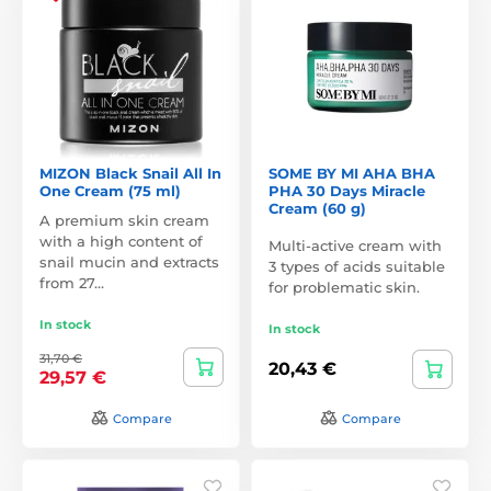
MIZON Black Snail All In
SOME BY MI AHA BHA
One Cream (75 ml)
PHA 30 Days Miracle
Cream (60 g)
A premium skin cream
with a high content of
Multi-active cream with
snail mucin and extracts
3 types of acids suitable
from 27…
for problematic skin.
In stock
In stock
31,70 €
20,43 €
29,57 €
Compare
Compare