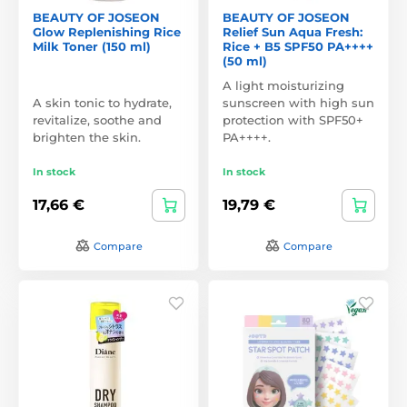
BEAUTY OF JOSEON
BEAUTY OF JOSEON
Glow Replenishing Rice
Relief Sun Aqua Fresh:
Milk Toner (150 ml)
Rice + B5 SPF50 PA++++
(50 ml)
A light moisturizing
A skin tonic to hydrate,
sunscreen with high sun
revitalize, soothe and
protection with SPF50+
brighten the skin.
PA++++.
In stock
In stock
17,66 €
19,79 €
Compare
Compare