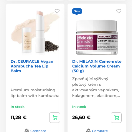
New
Dr. CEURACLE Vegan
Dr. MELAXIN Cemenrete
Kombucha Tea Lip
Calcium Volume Cream
Balm
(50 g)
Zpevňující výživný
pleťový krém s
Premium moisturising
aktivovaným vápníkem,
lip balm with kombucha
kolagenem, elastinem,…
In stock
In stock
11,28 €
26,60 €
Compare
Compare