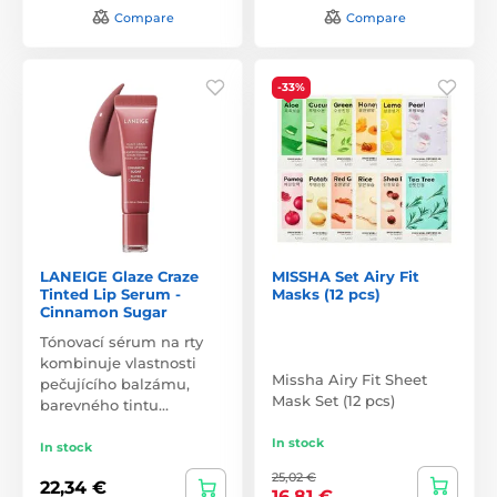
Compare
Compare
-33%
LANEIGE Glaze Craze
MISSHA Set Airy Fit
Tinted Lip Serum -
Masks (12 pcs)
Cinnamon Sugar
Tónovací sérum na rty
kombinuje vlastnosti
Missha Airy Fit Sheet
pečujícího balzámu,
Mask Set (12 pcs)
barevného tintu…
In stock
In stock
25,02 €
22,34 €
16,81 €