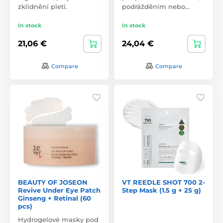
zklidnění pleti.
podrážděním nebo…
In stock
In stock
21,06 €
24,04 €
Compare
Compare
BEAUTY OF JOSEON
VT REEDLE SHOT 700 2-
Revive Under Eye Patch
Step Mask (1.5 g + 25 g)
Ginseng + Retinal (60
pcs)
Hydrogelové masky pod