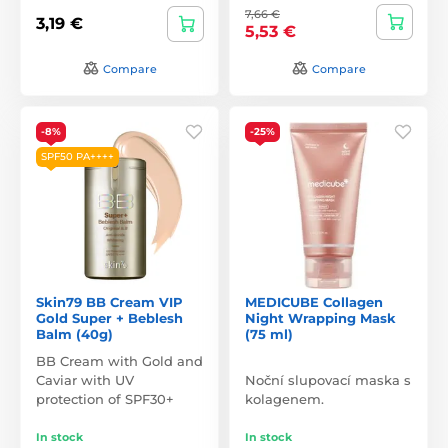
7,66 €
3,19 €
5,53 €
Compare
Compare
-8%
-25%
SPF50 PA++++
Skin79 BB Cream VIP
MEDICUBE Collagen
Gold Super + Beblesh
Night Wrapping Mask
Balm (40g)
(75 ml)
BB Cream with Gold and
Caviar with UV
Noční slupovací maska s
protection of SPF30+
kolagenem.
In stock
In stock