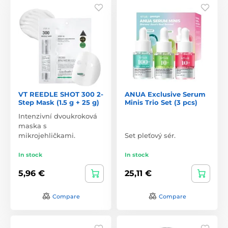
VT REEDLE SHOT 300 2-
ANUA Exclusive Serum
Step Mask (1.5 g + 25 g)
Minis Trio Set (3 pcs)
Intenzivní dvoukroková
maska s
mikrojehličkami.
Set pleťový sér.
In stock
In stock
5,96 €
25,11 €
Compare
Compare