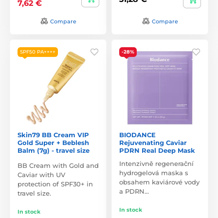
7,62 €
Compare
Compare
SPF50 PA++++
-28%
Skin79 BB Cream VIP
BIODANCE
Gold Super + Beblesh
Rejuvenating Caviar
Balm (7g) - travel size
PDRN Real Deep Mask
Intenzivně regenerační
BB Cream with Gold and
hydrogelová maska s
Caviar with UV
obsahem kaviárové vody
protection of SPF30+ in
a PDRN…
travel size.
In stock
In stock