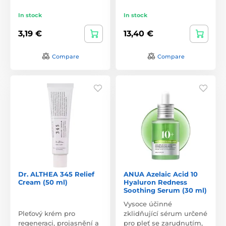
In stock
In stock
3,19 €
13,40 €
Compare
Compare
Dr. ALTHEA 345 Relief
ANUA Azelaic Acid 10
Cream (50 ml)
Hyaluron Redness
Soothing Serum (30 ml)
Vysoce účinné
Pleťový krém pro
zklidňující sérum určené
regeneraci, projasnění a
pro pleť se zarudnutím,