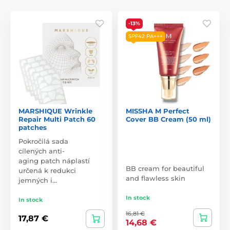
-13%
SPF42 PA+++
MARSHIQUE Wrinkle
MISSHA M Perfect
Repair Multi Patch 60
Cover BB Cream (50 ml)
patches
Pokročilá sada
cílených anti-
aging patch náplastí
BB cream for beautiful
určená k redukci
and flawless skin
jemných i…
In stock
In stock
16,81 €
17,87 €
14,68 €