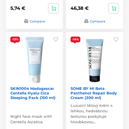
5,74 €
46,38 €
Compare
Compare
-13%
-14%
SKIN1004 Madagascar
SOME BY MI Beta
Centella Hyalu-Cica
Panthenol Repair Body
Sleeping Pack (100 ml)
Cream (200 ml)
Luxusní tělový krém s
lehkou, hedvábnou
Night face mask with
texturou poskytuje
Centella Asiatica.
hloubkovou…