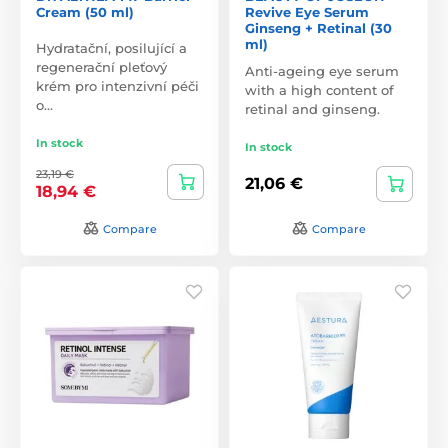
Cream (50 ml)
Revive Eye Serum
Ginseng + Retinal (30
ml)
Hydratační, posilující a
regenerační pleťový
Anti-ageing eye serum
krém pro intenzivní péči
with a high content of
o…
retinal and ginseng.
In stock
In stock
23,19 €
21,06 €
18,94 €
Compare
Compare