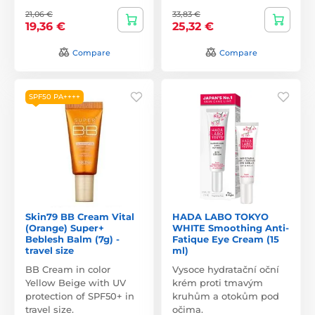
21,06 €
33,83 €
19,36 €
25,32 €
Compare
Compare
SPF50 PA++++
Skin79 BB Cream Vital
HADA LABO TOKYO
(Orange) Super+
WHITE Smoothing Anti-
Beblesh Balm (7g) -
Fatique Eye Cream (15
travel size
ml)
BB Cream in color
Vysoce hydratační oční
Yellow Beige with UV
krém proti tmavým
protection of SPF50+ in
kruhům a otokům pod
travel size.
očima.