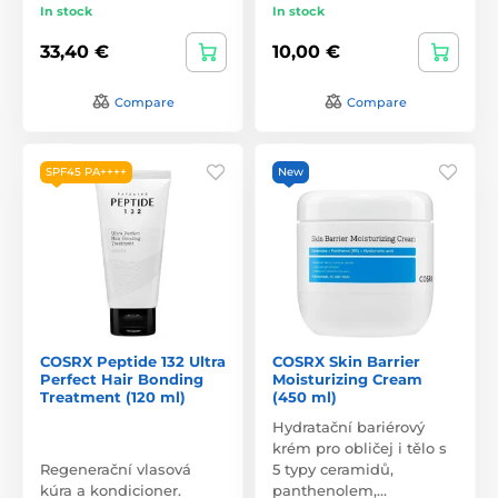
In stock
In stock
33,40 €
10,00 €
Compare
Compare
SPF45 PA++++
New
COSRX Peptide 132 Ultra
COSRX Skin Barrier
Perfect Hair Bonding
Moisturizing Cream
Treatment (120 ml)
(450 ml)
Hydratační bariérový
krém pro obličej i tělo s
Regenerační vlasová
5 typy ceramidů,
kúra a kondicioner.
panthenolem,…