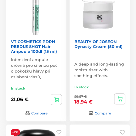
VT COSMETICS PDRN
BEAUTY OF JOSEON
REEDLE SHOT Hair
Dynasty Cream (50 ml)
Ampoule 100dl (15 ml)
Intenzivní ampule
A deep and long-lasting
určená pro cílenou péči
moisturizer with
o pokožku hlavy při
soothing effects.
oslabení vlasů,…
In stock
In stock
29,57 €
21,06 €
18,94 €
Compare
Compare
-7%