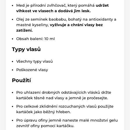
Med je přírodní zvlhčovač, který pomáhá
udržet
vlhkost ve vlasech a dodává jim lesk.
Olej ze semínek baobabu, bohatý na antioxidanty a
mastné kyseliny,
vyživuje a chrání vlasy bez
zatížení.
Obsah balení: 10 ml
Typy vlasů
Všechny typy vlasů
Poškozené vlasy
Použití
Pro uhlazení drobných odstávajících vlásků držte
kartáček těsně nad vlasy a jemně je pročesejte.
Pro celkové zklidnění rozcuchaných vlasů použijte
kartáček jako běžný hřeben.
Pro úpravu ofiny jemně naneste malé množství gelu
zevnitř ofiny pomocí kartáčku.