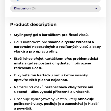
Discussion
(0)
Product description
Stylingový gel s kartáčkem pro fixaci vlasů.
Gel s kartáčkem pro
snadné a rychlé zkrocení a
narovnání neposedných a rozlítaných vlasů a baby
vlásků a pro úpravu ofiny.
Stačí lehce přejet kartáčkem přes problematická
místa a gel se postará o hydrataci i přirozené
zafixování účesu.
Díky
většímu kartáčku
než u běžné řasenky
upravíte větší plochu najednou.
Narozdíl od vosků
nezanechává vlasy těžké ani
slepené – účes vypadá přirozeně a uhlazeně.
Obsahuje hydrolyzovaný keratin, který
obnovuje
poškozené vlasy, posiluje je a zanechává je hladší
a pevnější.