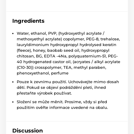
Ingredients
Water, ethanol, PVP, (hydroxyethyl acrylate /
methoxyethyl acrylate) copolymer, PEG-8, trehalose,
lauryldimonium hydroxypropyl hydrolysed keratin
(fleece), honey, baobab seed oil, hydroxypropyl
chitosan, BG, EDTA -4Na, polyquaternium-51, PEG-
40 hydrogenated castor oil, (acryates / alkyl acrylate
(C10-30)) crosspolymer, TEA, methyl paraben,
phenoxyethanol, perfume
Pouze k zevnímu použití. Uchovávejte mimo dosah
dětí. Pokud se objeví podráždění pleti, ihned
přestaňte výrobek používat.
Složení se může měnit. Prosíme, vždy si před
použitím ověřte informace uvedené na obalu.
Discussion