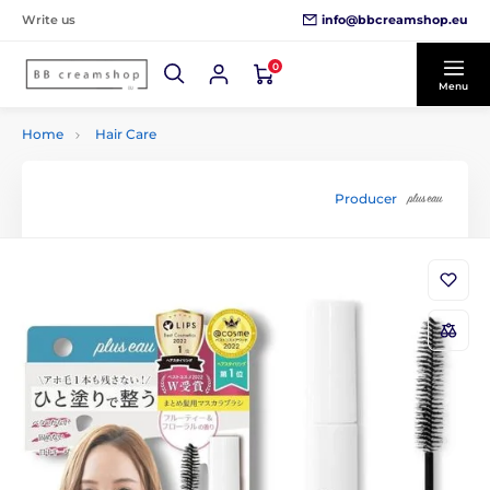
info@bbcreamshop.eu
Write us
0
Menu
Home
Hair Care
Producer