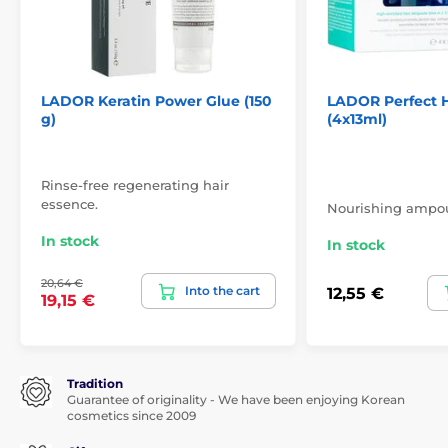
LADOR Keratin Power Glue (150
LADOR Perfect Ha
g)
(4x13ml)
Rinse-free regenerating hair
essence.
Nourishing ampoul
In stock
In stock
20,64 €
Into the cart
12,55 €
19,15 €
Tradition
Guarantee of originality - We have been enjoying Korean
cosmetics since 2009