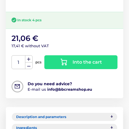
In stock 4 pcs
21,06 €
17,41 € without VAT
Into the cart
pcs
Do you need advice?
E-mail us
info@bbcreamshop.eu
Description and parameters
Ingredients