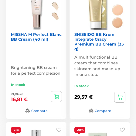
MISSHA M Perfect Blanc
SHISEIDO BB Krém
BB Cream (40 ml)
Integrate Gracy
Premium BB Cream (35
g)
A multifunctional BB
cream that combines
Brightening BB cream
skincare and make-up
for a perfect complexion
in one step.
In stock
In stock
21,06 €
29,57 €
16,81 €
Compare
Compare
-21%
-20%