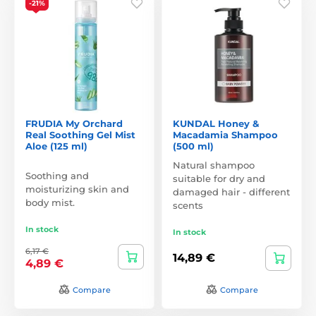
-21%
FRUDIA My Orchard
KUNDAL Honey &
Real Soothing Gel Mist
Macadamia Shampoo
Aloe (125 ml)
(500 ml)
Natural shampoo
Soothing and
suitable for dry and
moisturizing skin and
damaged hair - different
body mist.
scents
In stock
In stock
6,17 €
14,89 €
4,89 €
Compare
Compare