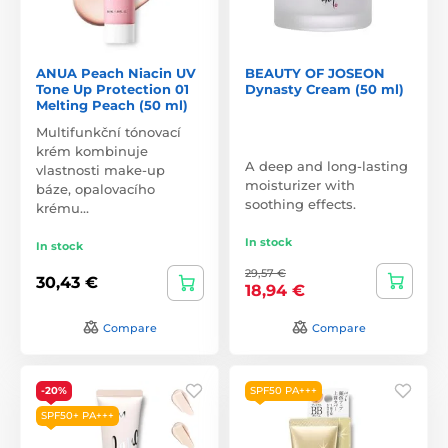
ANUA Peach Niacin UV
BEAUTY OF JOSEON
Tone Up Protection 01
Dynasty Cream (50 ml)
Melting Peach (50 ml)
Multifunkční tónovací
krém kombinuje
A deep and long-lasting
vlastnosti make-up
moisturizer with
báze, opalovacího
soothing effects.
krému…
In stock
In stock
29,57 €
30,43 €
18,94 €
Compare
Compare
-20%
SPF50 PA+++
SPF50+ PA+++