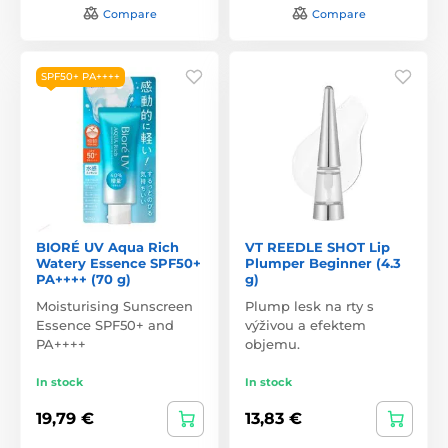
Compare
Compare
SPF50+ PA++++
BIORÉ UV Aqua Rich
VT REEDLE SHOT Lip
Watery Essence SPF50+
Plumper Beginner (4.3
PA++++ (70 g)
g)
Moisturising Sunscreen
Plump lesk na rty s
Essence SPF50+ and
výživou a efektem
PA++++
objemu.
In stock
In stock
19,79 €
13,83 €