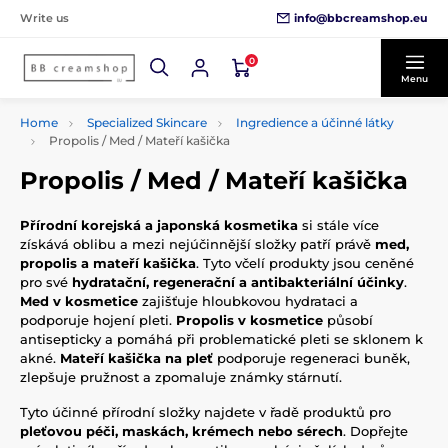
info@bbcreamshop.eu
Write us
0
Menu
Home
Specialized Skincare
Ingredience a účinné látky
Propolis / Med / Mateří kašička
Propolis / Med / Mateří kašička
Přírodní korejská a japonská kosmetika
si stále více
získává oblibu a mezi nejúčinnější složky patří právě
med,
propolis a mateří kašička
. Tyto včelí produkty jsou ceněné
pro své
hydratační, regenerační a antibakteriální účinky
.
Med v kosmetice
zajišťuje hloubkovou hydrataci a
podporuje hojení pleti.
Propolis v kosmetice
působí
antisepticky a pomáhá při problematické pleti se sklonem k
akné.
Mateří kašička na pleť
podporuje regeneraci buněk,
zlepšuje pružnost a zpomaluje známky stárnutí.
Tyto účinné přírodní složky najdete v řadě produktů pro
pleťovou péči, maskách, krémech nebo sérech
. Dopřejte