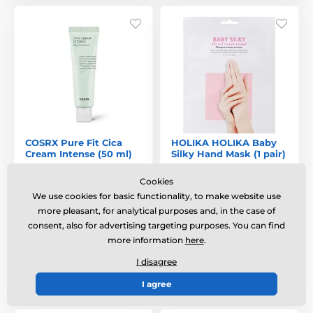
COSRX Pure Fit Cica
HOLIKA HOLIKA Baby
Cream Intense (50 ml)
Silky Hand Mask (1 pair)
Moisturizing skin cream
Cookies
enriched with 7 kinds of
We use cookies for basic functionality, to make website use
Centella extracts.
more pleasant, for analytical purposes and, in the case of
consent, also for advertising targeting purposes. You can find
In stock
In stock
more information
here
.
25,32 €
4,47 €
I disagree
Compare
Compare
I agree