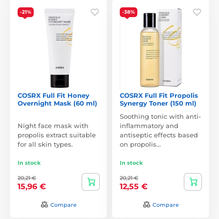
-21%
-38%
COSRX Full Fit Honey
COSRX Full Fit Propolis
Overnight Mask (60 ml)
Synergy Toner (150 ml)
Soothing tonic with anti-
Night face mask with
inflammatory and
propolis extract suitable
antiseptic effects based
for all skin types.
on propolis…
In stock
In stock
20,21 €
20,21 €
15,96 €
12,55 €
Compare
Compare