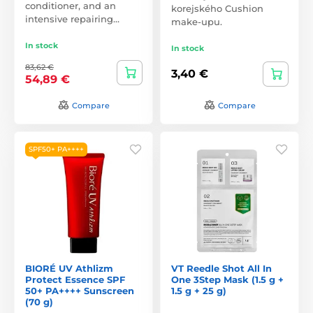
conditioner, and an
korejského Cushion
intensive repairing…
make-upu.
In stock
In stock
83,62 €
3,40 €
54,89 €
Compare
Compare
SPF50+ PA++++
BIORÉ UV Athlizm
VT Reedle Shot All In
Protect Essence SPF
One 3Step Mask (1.5 g +
50+ PA++++ Sunscreen
1.5 g + 25 g)
(70 g)