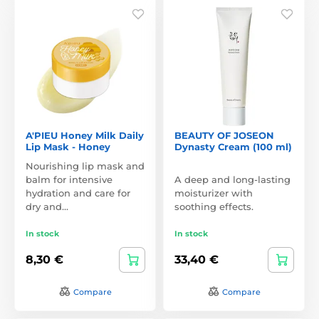
A'PIEU Honey Milk Daily
BEAUTY OF JOSEON
Lip Mask - Honey
Dynasty Cream (100 ml)
Nourishing lip mask and
balm for intensive
A deep and long-lasting
hydration and care for
moisturizer with
dry and…
soothing effects.
In stock
In stock
8,30 €
33,40 €
Compare
Compare