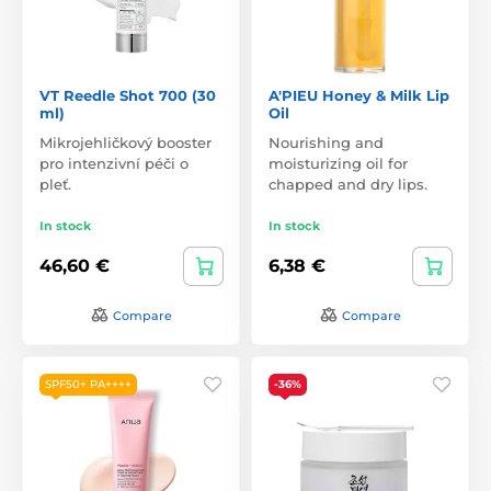
VT Reedle Shot 700 (30
A'PIEU Honey & Milk Lip
ml)
Oil
Mikrojehličkový booster
Nourishing and
pro intenzivní péči o
moisturizing oil for
pleť.
chapped and dry lips.
In stock
In stock
46,60 €
6,38 €
Compare
Compare
SPF50+ PA++++
-36%