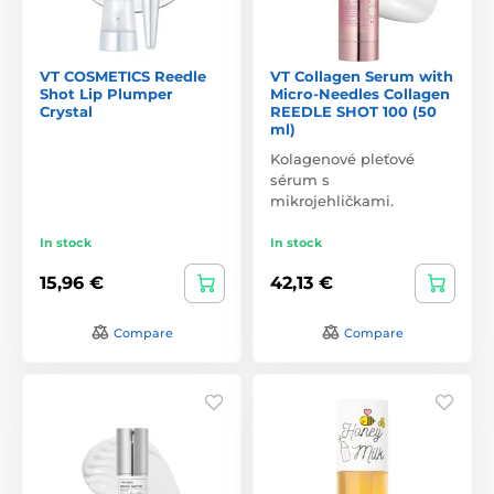
VT COSMETICS Reedle
VT Collagen Serum with
Shot Lip Plumper
Micro-Needles Collagen
Crystal
REEDLE SHOT 100 (50
ml)
Kolagenové pleťové
sérum s
mikrojehličkami.
In stock
In stock
15,96 €
42,13 €
Compare
Compare