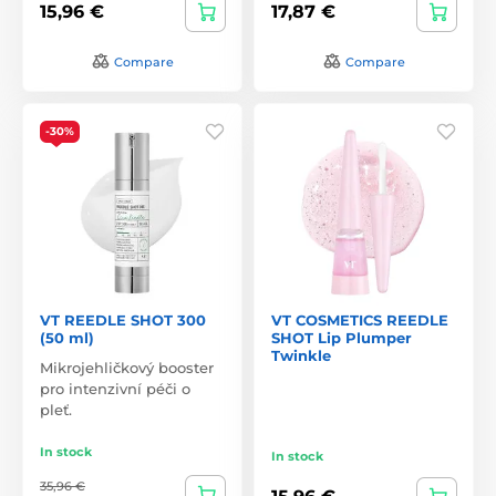
15,96 €
17,87 €
Compare
Compare
-30%
VT REEDLE SHOT 300
VT COSMETICS REEDLE
(50 ml)
SHOT Lip Plumper
Twinkle
Mikrojehličkový booster
pro intenzivní péči o
pleť.
In stock
In stock
35,96 €