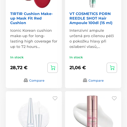
TIRTIR Cushion Make-
VT COSMETICS PDRN
up Mask Fit Red
REEDLE SHOT Hair
Cushion
Ampoule 100dl (15 ml)
Iconic Korean cushion
Intenzivní ampule
make-up for long-
určená pro cílenou péči
lasting high coverage for
o pokožku hlavy při
up to 72 hours…
oslabení vlasů,…
In stock
In stock
28,72 €
21,06 €
Compare
Compare