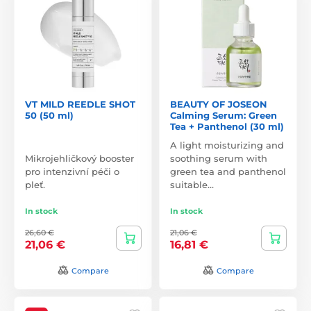
VT MILD REEDLE SHOT
BEAUTY OF JOSEON
50 (50 ml)
Calming Serum: Green
Tea + Panthenol (30 ml)
A light moisturizing and
Mikrojehličkový booster
soothing serum with
pro intenzivní péči o
green tea and panthenol
pleť.
suitable…
In stock
In stock
26,60 €
21,06 €
21,06 €
16,81 €
Compare
Compare