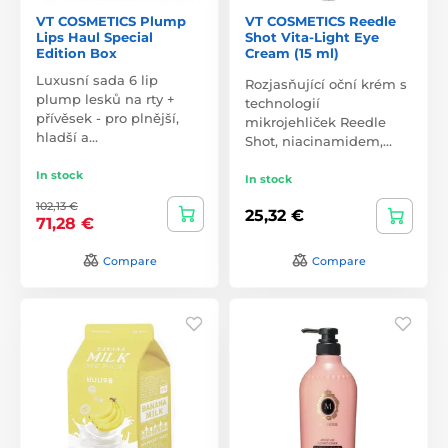
VT COSMETICS Plump
VT COSMETICS Reedle
Lips Haul Special
Shot Vita-Light Eye
Edition Box
Cream (15 ml)
Luxusní sada 6 lip
Rozjasňující oční krém s
plump lesků na rty +
technologií
přívěsek - pro plnější,
mikrojehliček Reedle
hladší a…
Shot, niacinamidem,…
In stock
In stock
102,13 €
25,32 €
71,28 €
Compare
Compare