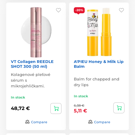
-20%
VT Collagen REEDLE
A'PIEU Honey & Milk Lip
SHOT 300 (50 ml)
Balm
Kolagenové pleťové
Balm for chapped and
sérum s
dry lips
mikrojehličkami.
In stock
In stock
6,38 €
48,72 €
5,11 €
Compare
Compare