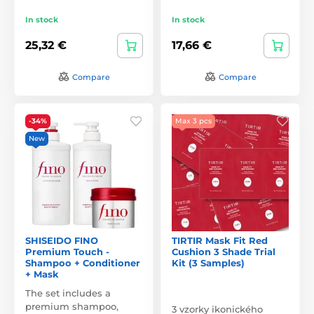
In stock
In stock
25,32 €
17,66 €
Compare
Compare
-34%
Max 3 pcs
New
SHISEIDO FINO
TIRTIR Mask Fit Red
Premium Touch -
Cushion 3 Shade Trial
Shampoo + Conditioner
Kit (3 Samples)
+ Mask
The set includes a
premium shampoo,
3 vzorky ikonického