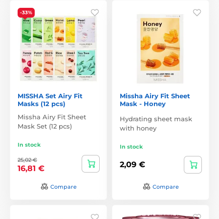
-33%
MISSHA Set Airy Fit
Missha Airy Fit Sheet
Masks (12 pcs)
Mask - Honey
Missha Airy Fit Sheet
Hydrating sheet mask
Mask Set (12 pcs)
with honey
In stock
In stock
25,02 €
2,09 €
16,81 €
Compare
Compare