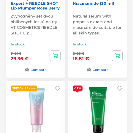
Expert + REEDLE SHOT
Niacinamide (30 ml)
Lip Plumper Rose Berry
Zvýhodněný set dvou
Natural serum with
oblíbených lesků na rty
propolis extract and
VT COSMETICS REEDLE
niacinamide suitable for
SHOT Lip…
all skin types.
In stock
In stock
31,91 €
21,06 €
29,36 €
16,81 €
Compare
Compare
SPF50+ PA++++
-12%