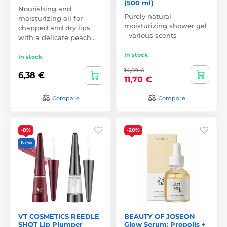
(500 ml)
Nourishing and
Purely natural
moisturizing oil for
moisturizing shower gel
chapped and dry lips
- various scents
with a delicate peach…
In stock
In stock
14,89 €
6,38 €
11,70 €
Compare
Compare
-8%
-20%
New
VT COSMETICS REEDLE
BEAUTY OF JOSEON
SHOT Lip Plumper
Glow Serum: Propolis +