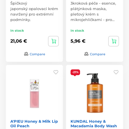
Špičkový
3kroková péče - esence,
japonský opalovací krém
plátýnková maska,
navržený pro extrémní
pleťový krém s
podmínky.
mikrojehličkami - pro…
In stock
In stock
21,06 €
5,96 €
Compare
Compare
-21%
A'PIEU Honey & Milk Lip
KUNDAL Honey &
Oil Peach
Macadamia Body Wash