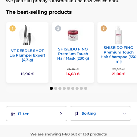
své pleti sílu přírody s kosmetikou na bázi včelích darů.
The best-selling products
SHISEIDO FINO
SHISEIDO FINO
VT REEDLE SHOT
Premium Touch
Premium Touch
Lip Plumper Expert
Hair Shampoo (550
Hair Mask (230 g)
(4,3 g)
ml)
24,47 €
29,57 €
15,96 €
14,68 €
21,06 €
Sorting
Filter
We are showing 1-60 out of 130 products