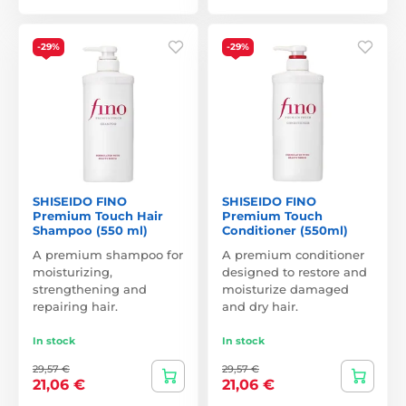
-29%
-29%
SHISEIDO FINO
SHISEIDO FINO
Premium Touch Hair
Premium Touch
Shampoo (550 ml)
Conditioner (550ml)
A premium shampoo for
A premium conditioner
moisturizing,
designed to restore and
strengthening and
moisturize damaged
repairing hair.
and dry hair.
In stock
In stock
29,57 €
29,57 €
21,06 €
21,06 €