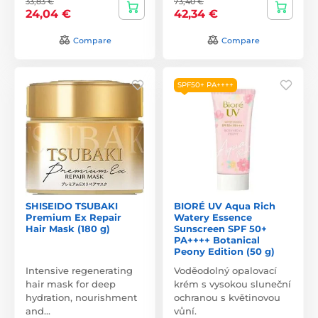
33,83 €
73,40 €
24,04 €
42,34 €
Compare
Compare
SPF50+ PA++++
SHISEIDO TSUBAKI
BIORÉ UV Aqua Rich
Premium Ex Repair
Watery Essence
Hair Mask (180 g)
Sunscreen SPF 50+
PA++++ Botanical
Peony Edition (50 g)
Intensive regenerating
Voděodolný opalovací
hair mask for deep
krém s vysokou sluneční
hydration, nourishment
ochranou s květinovou
and…
vůní.