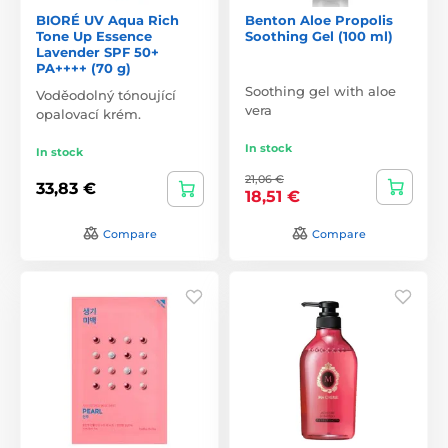
BIORÉ UV Aqua Rich
Benton Aloe Propolis
Tone Up Essence
Soothing Gel (100 ml)
Lavender SPF 50+
PA++++ (70 g)
Soothing gel with aloe
Voděodolný tónoující
vera
opalovací krém.
In stock
In stock
21,06 €
33,83 €
18,51 €
Compare
Compare