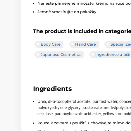
Naneste přiměřené množství krému na ruce pod
Jemně vmasírujte do pokožky
The product is included in categori
Body Care
Hand Care
Specialize
Japanese Cosmetics
Ingredience a úči
Ingredients
Urea, dl-α-tocopherol acetate, purified water, concen
polyoxyethylene glyceryl isostearate, methylpolysilo
cellulose, paraoxybenzoic acid ester, yellow iron oxid
Pouze k zevnímu použití. Uchovávejte mimo dosa