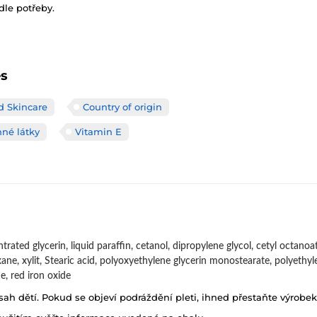
le potřeby.
es
d Skincare
Country of origin
nné látky
Vitamin E
trated glycerin, liquid paraffin, cetanol, dipropylene glycol, cetyl octanoa
xane, xylit, Stearic acid, polyoxyethylene glycerin monostearate, polyethy
e, red iron oxide
h dětí. Pokud se objeví podráždění pleti, ihned přestaňte výrobek