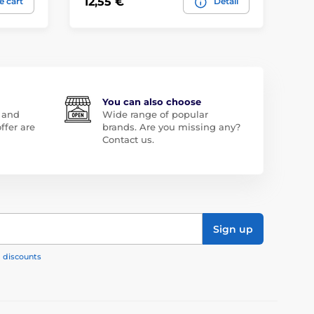
12,55 €
20
e cart
Detail
You can also choose
 and
Wide range of popular
ffer are
brands. Are you missing any?
Contact us.
Sign up
, discounts