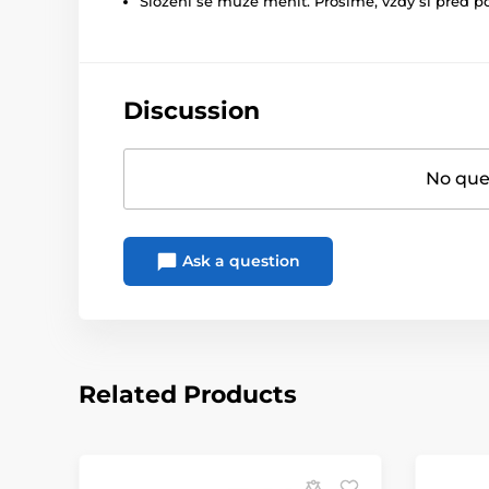
Složení se může měnit. Prosíme, vždy si před p
Discussion
No ques
Ask a question
Related Products