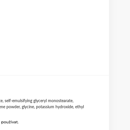
te, self-emulsifying glyceryl monostearate,
lene powder, glycine, potassium hydroxide, ethyl
 používat.