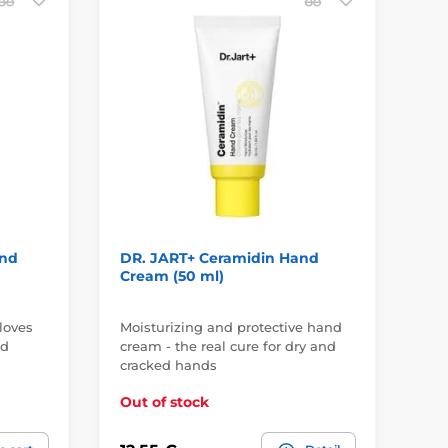
N
and
DR. JART+ Ceramidin Hand
CO
Cream (50 ml)
Mo
loves
Moisturizing and protective hand
Hyd
ed
cream - the real cure for dry and
obl
cracked hands
pa
Out of stock
In