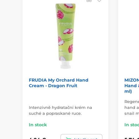
FRUDIA My Orchard Hand
MIZON
Cream - Dragon Fruit
Hand &
ml)
Regene
Intenzivně hydratační krém na
hand a
suché a popraskané ruce.
snail 
In stock
In sto