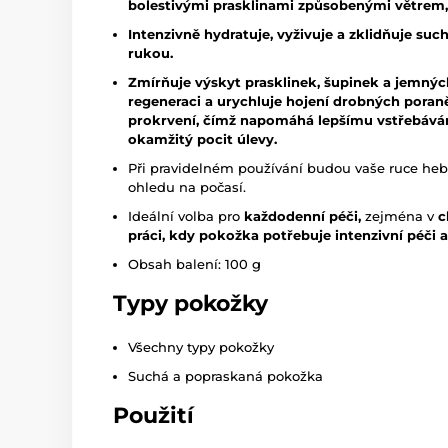
bolestivými prasklinami způsobenými větrem
Intenzivně hydratuje, vyživuje a zklidňuje su
rukou.
Zmírňuje výskyt prasklinek, šupinek a jemnýc
regeneraci a urychluje hojení drobných poran
prokrvení, čímž napomáhá lepšímu vstřebávání
okamžitý pocit úlevy.
Při pravidelném používání budou vaše ruce hebk
ohledu na počasí.
Ideální volba pro
každodenní péči,
zejména v
c
práci, kdy pokožka potřebuje intenzivní péči 
Obsah balení: 100 g
Typy pokožky
Všechny typy pokožky
Suchá a popraskaná pokožka
Použití