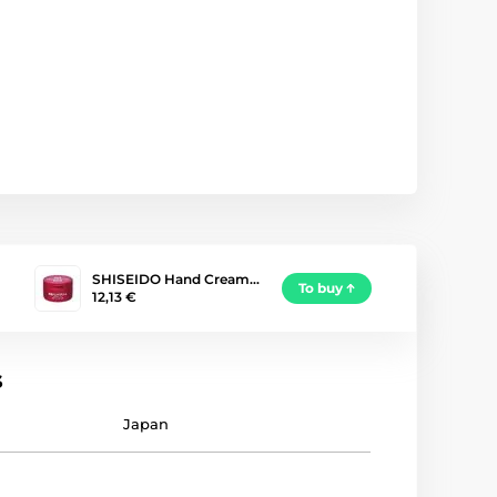
SHISEIDO Hand Cream…
To buy
12,13 €
s
Japan