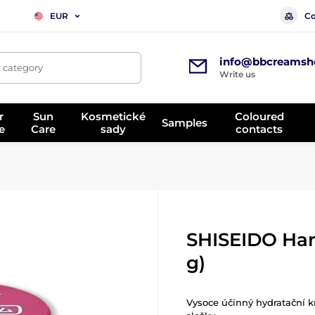
Co
EUR
info@bbcreamsh
, category
Write us
r
Sun
Kosmetické
Coloured
Samples
e
Care
sady
contacts
SHISEIDO Ha
g)
Vysoce účinný hydratační k