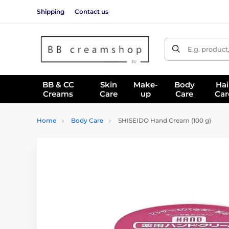
Shipping
Contact us
E.g. product
BB & CC
Skin
Make-
Body
Hai
Creams
Care
up
Care
Car
Home
Body Care
SHISEIDO Hand Cream (100 g)