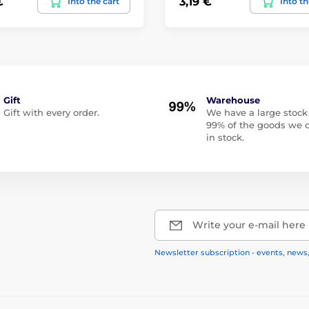
€
3,19 €
Into the cart
Into th
Gift
Warehouse
Gift with every order.
We have a large stock
99% of the goods we o
in stock.
Write your e-mail here
Newsletter subscription - events, news