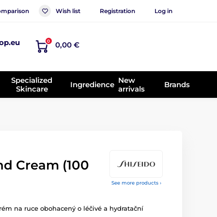
mparison
Wish list
Registration
Log in
op.eu
0
0,00 €
Specialized
New
Ingredience
Brands
Skincare
arrivals
nd Cream (100
See more products ›
rém na ruce obohacený o léčivé a hydratační