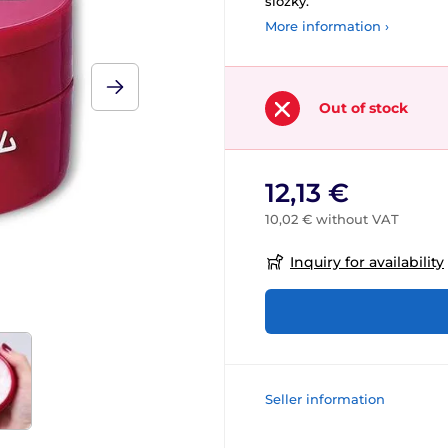
složky.
More information ›
Out of stock
12,13 €
10,02 € without VAT
Inquiry for availability
Seller information