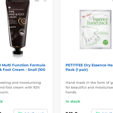
 Multi Function Formula
PETITFEE Dry Essence H
 Foot Cream - Snail (100
Pack (1 pair)
rating and moisturizing
Hand mask in the form of g
nd foot cream with 92%
for beautiful and moisturis
mucin.
hands.
ck
In stock