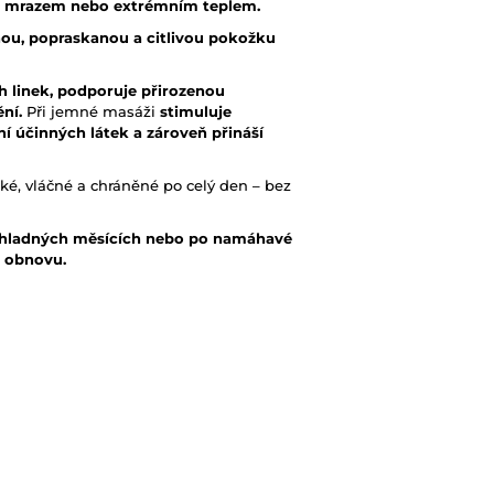
, mrazem nebo extrémním teplem.
chou, popraskanou a citlivou pokožku
h linek, podporuje přirozenou
ění.
Při jemné masáži
stimuluje
 účinných látek a zároveň přináší
é, vláčné a chráněné po celý den – bez
hladných měsících nebo po namáhavé
a obnovu.