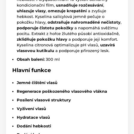
kondicionační film,
u
snadňuje rozčesávání
,
uhlazuje vlasy
,
omezuje krepatění
a zvyšuje
hebkost. Kyselina salicylová jemně pečuje o
pokožku hlavy,
o
dstraňuje nahromaděné nečistoty
,
podporuje čistotu pokožky
a napomáhá svěžímu
pocitu. Extrakt z hořce žlutého působí antioxidačně,
z
klidňuje pokožku hlavy
a podporuje její komfort.
Kyselina citronová optimalizuje pH vlasů,
u
zavírá
vlasovou kutikulu
a podporuje přirozený lesk.
Obsah balení:
300 ml
Hlavní funkce
Jemné čištění vlasů
Regenerace poškozeného vlasového vlákna
Posílení vlasové struktury
Vyživení vlasů
Hydratace vlasů
Dodání hebkosti