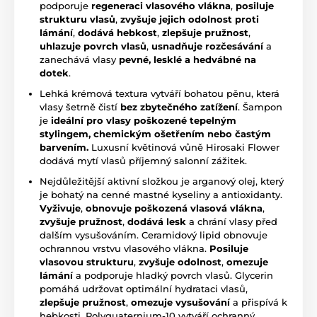
podporuje
regeneraci vlasového vlákna
,
posiluje
strukturu vlasů
,
zvyšuje jejich odolnost proti
lámání
,
dodává hebkost
,
zlepšuje pružnost
,
uhlazuje povrch vlasů
,
usnadňuje rozčesávání
a
zanechává vlasy
pevné, lesklé a hedvábné na
dotek
.
Lehká krémová textura vytváří bohatou pěnu, která
vlasy šetrně čistí
bez zbytečného zatížení
. Šampon
je
ideální pro vlasy poškozené tepelným
stylingem, chemickým ošetřením nebo častým
barvením.
Luxusní květinová vůně Hirosaki Flower
dodává mytí vlasů příjemný salonní zážitek.
Nejdůležitější aktivní složkou je arganový olej, který
je bohatý na cenné mastné kyseliny a antioxidanty.
Vyživuje
,
obnovuje poškozená vlasová vlákna
,
zvyšuje pružnost
,
dodává lesk
a chrání vlasy před
dalším vysušováním. Ceramidový lipid obnovuje
ochrannou vrstvu vlasového vlákna.
Posiluje
vlasovou strukturu
,
zvyšuje odolnost
,
omezuje
lámání
a podporuje hladký povrch vlasů. Glycerin
pomáhá udržovat optimální hydrataci vlasů,
z
lepšuje pružnost
,
omezuje vysušování
a přispívá k
hebkosti. Polyquaternium-10 vytváří ochranný