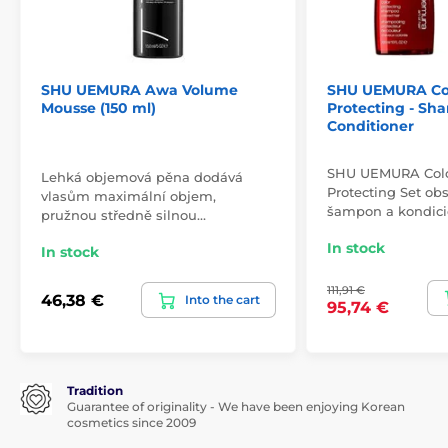
SHU UEMURA Awa Volume
SHU UEMURA Col
Mousse (150 ml)
Protecting - Sh
Conditioner
SHU UEMURA Colo
Lehká objemová pěna dodává
Protecting Set ob
vlasům maximální objem,
šampon a kondic
pružnou středně silnou…
In stock
In stock
111,91 €
46,38 €
Into the cart
95,74 €
Tradition
Guarantee of originality - We have been enjoying Korean
cosmetics since 2009