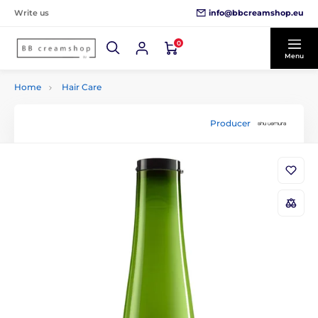
info@bbcreamshop.eu
Write us
0
Menu
Home
Hair Care
Producer