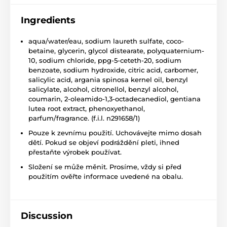
Ingredients
aqua/water/eau, sodium laureth sulfate, coco-
betaine, glycerin, glycol distearate, polyquaternium-
10, sodium chloride, ppg-5-ceteth-20, sodium
benzoate, sodium hydroxide, citric acid, carbomer,
salicylic acid, argania spinosa kernel oil, benzyl
salicylate, alcohol, citronellol, benzyl alcohol,
coumarin, 2-oleamido-1,3-octadecanediol, gentiana
lutea root extract, phenoxyethanol,
parfum/fragrance. (f.i.l. n291658/1)
Pouze k zevnímu použití. Uchovávejte mimo dosah
dětí. Pokud se objeví podráždění pleti, ihned
přestaňte výrobek používat.
Složení se může měnit. Prosíme, vždy si před
použitím ověřte informace uvedené na obalu.
Discussion