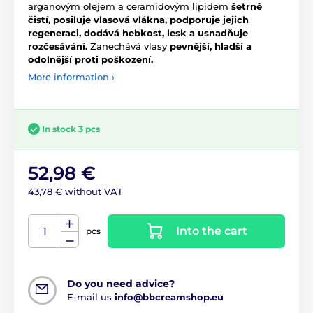
arganovým olejem a ceramidovým lipidem
šetrně
čistí, posiluje vlasová vlákna, podporuje jejich
regeneraci, dodává hebkost, lesk a usnadňuje
rozčesávání.
Zanechává vlasy
pevnější, hladší a
odolnější proti poškození.
More information ›
In stock 3 pcs
52,98 €
43,78 € without VAT
Into the cart
pcs
Do you need advice?
E-mail us
info@bbcreamshop.eu