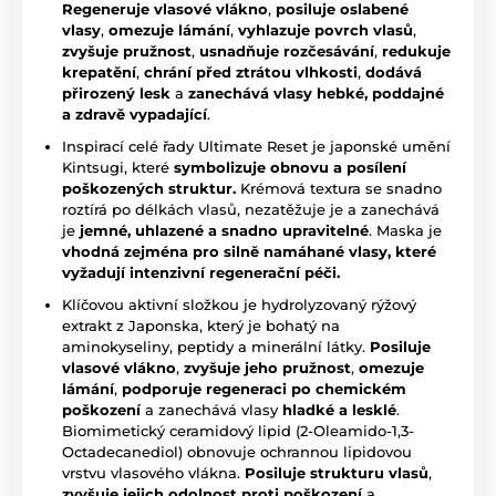
Regeneruje vlasové vlákno
,
posiluje oslabené
vlasy
,
omezuje lámání
,
vyhlazuje povrch vlasů
,
zvyšuje pružnost
,
usnadňuje rozčesávání
,
redukuje
krepatění
,
chrání před ztrátou vlhkosti
,
dodává
přirozený lesk
a
zanechává vlasy hebké, poddajné
a zdravě vypadající
.
Inspirací celé řady Ultimate Reset je japonské umění
Kintsugi, které
symbolizuje obnovu a posílení
poškozených struktur.
Krémová textura se snadno
roztírá po délkách vlasů, nezatěžuje je a zanechává
je
jemné, uhlazené a snadno upravitelné
. Maska je
vhodná zejména pro silně namáhané vlasy, které
vyžadují intenzivní regenerační péči.
Klíčovou aktivní složkou je hydrolyzovaný rýžový
extrakt z Japonska, který je bohatý na
aminokyseliny, peptidy a minerální látky.
Posiluje
vlasové vlákno
,
zvyšuje jeho pružnost
,
omezuje
lámání
,
podporuje regeneraci po chemickém
poškození
a zanechává vlasy
hladké a lesklé
.
Biomimetický ceramidový lipid (2-Oleamido-1,3-
Octadecanediol) obnovuje ochrannou lipidovou
vrstvu vlasového vlákna.
Posiluje strukturu vlasů
,
zvyšuje jejich odolnost proti poškození
a