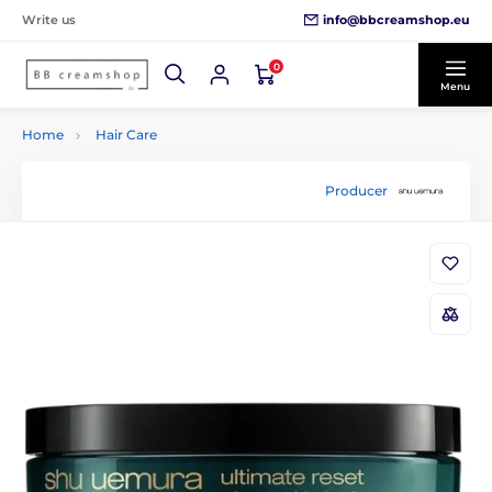
info@bbcreamshop.eu
Write us
0
Menu
Home
Hair Care
Producer