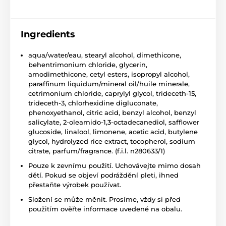
Ingredients
aqua/water/eau, stearyl alcohol, dimethicone,
behentrimonium chloride, glycerin,
amodimethicone, cetyl esters, isopropyl alcohol,
paraffinum liquidum/mineral oil/huile minerale,
cetrimonium chloride, caprylyl glycol, trideceth-15,
trideceth-3, chlorhexidine digluconate,
phenoxyethanol, citric acid, benzyl alcohol, benzyl
salicylate, 2-oleamido-1,3-octadecanediol, safflower
glucoside, linalool, limonene, acetic acid, butylene
glycol, hydrolyzed rice extract, tocopherol, sodium
citrate, parfum/fragrance. (f.i.l. n280633/1)
Pouze k zevnímu použití. Uchovávejte mimo dosah
dětí. Pokud se objeví podráždění pleti, ihned
přestaňte výrobek používat.
Složení se může měnit. Prosíme, vždy si před
použitím ověřte informace uvedené na obalu.