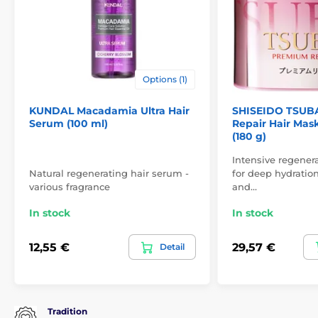
Options (1)
KUNDAL Macadamia Ultra Hair
SHISEIDO TSUB
Serum (100 ml)
Repair Hair Mas
(180 g)
Intensive regener
Natural regenerating hair serum -
for deep hydratio
various fragrance
and…
In stock
In stock
12,55 €
29,57 €
Detail
Tradition