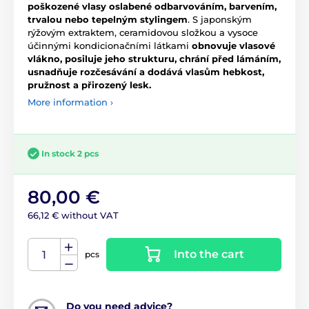
poškozené vlasy oslabené odbarvováním, barvením,
trvalou nebo tepelným stylingem
. S japonským
rýžovým extraktem, ceramidovou složkou a vysoce
účinnými kondicionačními látkami
obnovuje vlasové
vlákno, posiluje jeho strukturu, chrání před lámáním,
usnadňuje rozčesávání a dodává vlasům hebkost,
pružnost a přirozený lesk.
More information ›
In stock 2 pcs
80,00 €
66,12 € without VAT
Into the cart
pcs
Do you need advice?