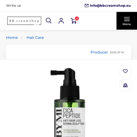
info@bbcreamshop.eu
Write us
0
Menu
Home
Hair Care
Producer