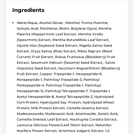
Ingredients
Water/Aqua, Alcohol Denat., Menthol, Trome thamine,
Salicylic Acid, Panthenol, Biotin, Butylene Glycol, Mentha
Piperita (Peppermint) Leaf Extract, Mentha Viridis
[Spearmint) Extract, Mentha Rotundifolia Leaf Extract,
Glycine Max (Soybean) Seed Extract, Nigella Sativa Seed
Extract, Oryza Sativa (Rice) Extract, Ribes Nigrum (Black
Currant) Fruit Extract, Rubus Fruticosus (Blackberry) Fruit
Extract, Sesamum Indicum [Sesame) Seed Extract, Salvia
Hispanica Seed Extract, Vacciniurn Angustifolium (Blueberry)
Fruit Extract, Copper Tripeptide-1, Hexapeptide-9,
Nonapeptide-1, Palmitoyl Tripeptide-5, Palmitoyl
Pentapeptide-4, Palmitoyl Tripeptide-1, Palmitoyl
Hexapeptide-12, Palmitoyl Tetrapeptide-7, Tripeptide-1,
Acetyl Hexapeptide-8, Acetyl Tetrapeptide-2, Hydrolyzed
Corn Protein, Hydrolyzed Soy Protein, Hydrolyzed Wheat
Protein, Milk Protein Extract, Centella Asiatica Extract,
Madecassoside, Madecassic Acid, Asiaticoside, Asiatic Acid,
Camellia Sinensis Leaf Extract, Houttuynia Cordata Extract,
Leonurus Sibiricus Flower/Leaf /Stem Extract, Nelumbo
Nucifera Flower Extract, Artemisia Vulgaris Extract, 1,2-