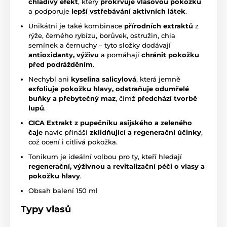
chladivý efekt
, který
prokrvuje vlasovou pokožku
a podporuje
lepší vstřebávání aktivních látek
.
Unikátní je také kombinace
přírodních extraktů
z
rýže, černého rybízu, borůvek, ostružin, chia
semínek a černuchy – tyto složky dodávají
antioxidanty, výživu
a pomáhají
chránit pokožku
před podrážděním
.
Nechybí ani
kyselina salicylová
, která jemně
exfoliuje pokožku hlavy, odstraňuje odumřelé
buňky a přebytečný maz
, čímž
předchází tvorbě
lupů
.
CICA Extrakt z pupečníku asijského a zeleného
čaje
navíc přináší
zklidňující a regenerační účinky
,
což ocení i citlivá pokožka.
Tonikum je ideální volbou pro ty, kteří hledají
regenerační, výživnou a revitalizační péči o vlasy a
pokožku hlavy
.
Obsah balení 150 ml
Typy vlasů