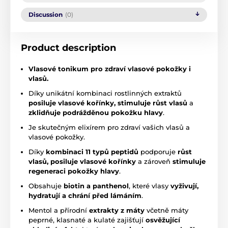
Discussion
(0)
Product description
Vlasové tonikum pro zdraví vlasové pokožky i
vlasů.
Díky unikátní kombinaci rostlinných extraktů
posiluje vlasové kořínky, stimuluje růst vlasů
a
zklidňuje podrážděnou pokožku hlavy
.
Je skutečným elixírem pro zdraví vašich vlasů a
vlasové pokožky.
Díky
kombinaci 11 typů peptidů
podporuje
růst
vlasů, posiluje vlasové kořínky
a zároveň
stimuluje
regeneraci pokožky hlavy
.
Obsahuje
biotin a panthenol
, které vlasy
vyživují,
hydratují a chrání před lámáním
.
Mentol a přírodní
extrakty z máty
včetně máty
peprné, klasnaté a kulaté zajišťují
osvěžující