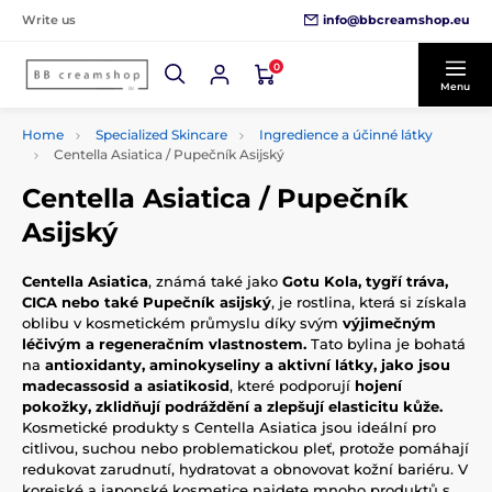
info@bbcreamshop.eu
Write us
0
Menu
Home
Specialized Skincare
Ingredience a účinné látky
Centella Asiatica / Pupečník Asijský
Centella Asiatica / Pupečník
Asijský
Centella Asiatica
, známá také jako
Gotu Kola, tygří tráva,
CICA nebo také Pupečník asijský
, je rostlina, která si získala
oblibu v kosmetickém průmyslu díky svým
výjimečným
léčivým a regeneračním vlastnostem.
Tato bylina je bohatá
na
antioxidanty, aminokyseliny a aktivní látky, jako jsou
madecassosid a asiatikosid
, které podporují
hojení
pokožky, zklidňují podráždění a zlepšují elasticitu kůže.
Kosmetické produkty s Centella Asiatica jsou ideální pro
citlivou, suchou nebo problematickou pleť, protože pomáhají
redukovat zarudnutí, hydratovat a obnovovat kožní bariéru. V
korejské a japonské kosmetice najdete mnoho produktů s