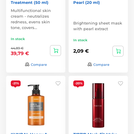
Treatment (50 ml)
Pearl (20 ml)
Multifunctional skin
cream - neutralizes
redness, evens skin
Brightening sheet mask
tone, covers…
with pearl extract
In stock
In stock
44,89 €
2,09 €
39,79 €
Compare
Compare
-21%
-20%