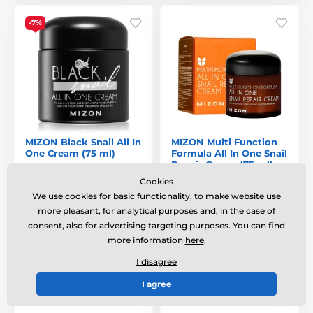
-7%
MIZON Black Snail All In
MIZON Multi Function
One Cream (75 ml)
Formula All In One Snail
Repair Cream (75 ml)
A premium skin cream
Cookies
with a high content of
Pleťový krém pro
We use cookies for basic functionality, to make website use
snail mucin and extracts
komplexní péči o pleť se
more pleasant, for analytical purposes and, in the case of
from 27…
šnečím slizem.
consent, also for advertising targeting purposes. You can find
In stock
more information
here
.
In stock
31,70 €
I disagree
21,06 €
29,57 €
I agree
Compare
Compare