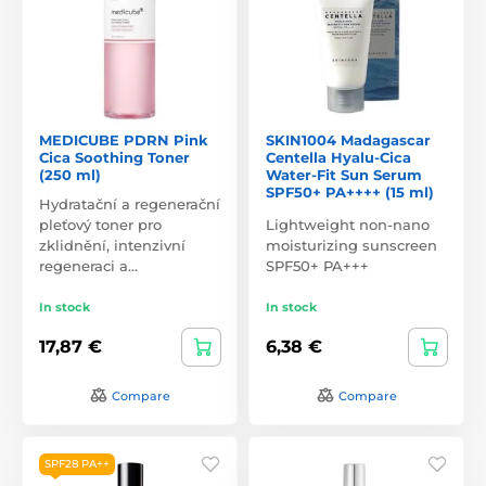
MEDICUBE PDRN Pink
SKIN1004 Madagascar
Cica Soothing Toner
Centella Hyalu-Cica
(250 ml)
Water-Fit Sun Serum
SPF50+ PA++++ (15 ml)
Hydratační a regenerační
pleťový toner pro
Lightweight non-nano
zklidnění, intenzivní
moisturizing sunscreen
regeneraci a…
SPF50+ PA+++
In stock
In stock
17,87 €
6,38 €
Compare
Compare
SPF28 PA++