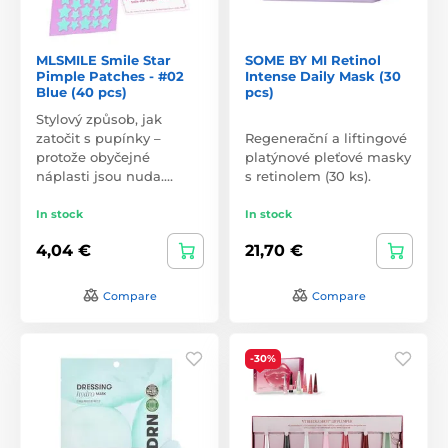
MLSMILE Smile Star
SOME BY MI Retinol
Pimple Patches - #02
Intense Daily Mask (30
Blue (40 pcs)
pcs)
Stylový způsob, jak
zatočit s pupínky –
Regenerační a liftingové
protože obyčejné
platýnové pleťové masky
náplasti jsou nuda.…
s retinolem (30 ks).
In stock
In stock
4,04 €
21,70 €
Compare
Compare
-30%