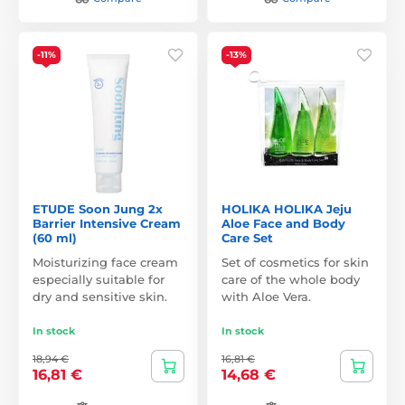
-11%
-13%
ETUDE Soon Jung 2x
HOLIKA HOLIKA Jeju
Barrier Intensive Cream
Aloe Face and Body
(60 ml)
Care Set
Moisturizing face cream
Set of cosmetics for skin
especially suitable for
care of the whole body
dry and sensitive skin.
with Aloe Vera.
In stock
In stock
18,94 €
16,81 €
16,81 €
14,68 €