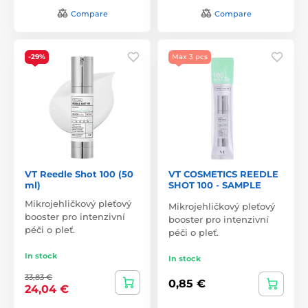
Compare
Compare
-29%
Max 3 pcs
VT Reedle Shot 100 (50
VT COSMETICS REEDLE
ml)
SHOT 100 - SAMPLE
Mikrojehličkový pleťový
Mikrojehličkový pleťový
booster pro intenzivní
booster pro intenzivní
péči o pleť.
péči o pleť.
In stock
In stock
33,83 €
0,85 €
24,04 €