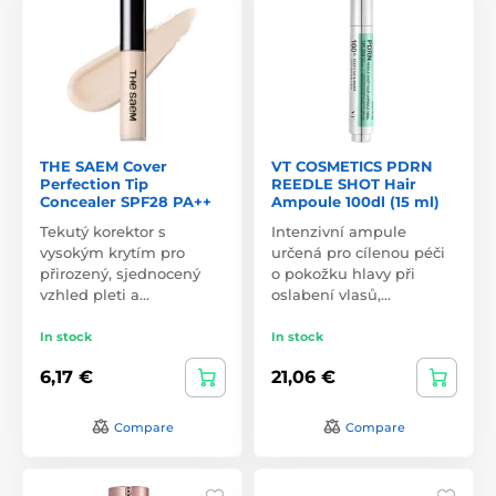
THE SAEM Cover
VT COSMETICS PDRN
Perfection Tip
REEDLE SHOT Hair
Concealer SPF28 PA++
Ampoule 100dl (15 ml)
Tekutý korektor s
Intenzivní ampule
vysokým krytím pro
určená pro cílenou péči
přirozený, sjednocený
o pokožku hlavy při
vzhled pleti a…
oslabení vlasů,…
In stock
In stock
6,17 €
21,06 €
Compare
Compare