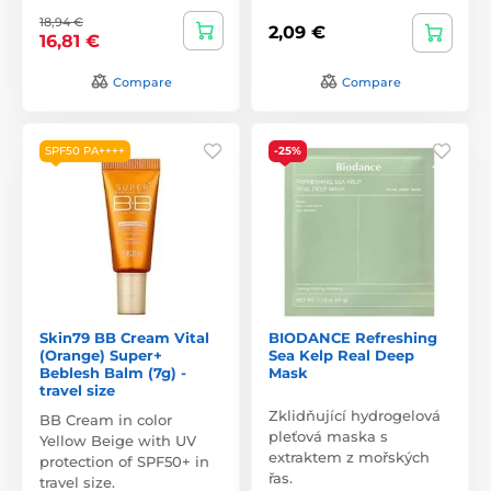
18,94 €
2,09 €
16,81 €
Compare
Compare
SPF50 PA++++
-25%
Skin79 BB Cream Vital
BIODANCE Refreshing
(Orange) Super+
Sea Kelp Real Deep
Beblesh Balm (7g) -
Mask
travel size
Zklidňující hydrogelová
BB Cream in color
pleťová maska s
Yellow Beige with UV
extraktem z mořských
protection of SPF50+ in
řas.
travel size.