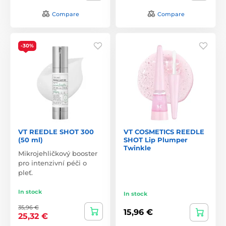
Compare
Compare
-30%
VT REEDLE SHOT 300
VT COSMETICS REEDLE
(50 ml)
SHOT Lip Plumper
Twinkle
Mikrojehličkový booster
pro intenzivní péči o
pleť.
In stock
In stock
35,96 €
15,96 €
25,32 €