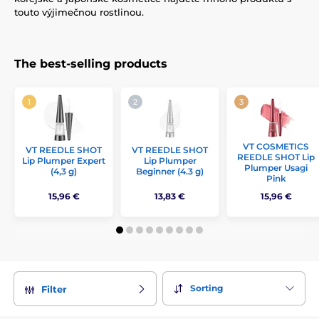
touto výjimečnou rostlinou.
The best-selling products
VT COSMETICS
VT REEDLE SHOT
VT REEDLE SHOT
REEDLE SHOT Lip
Lip Plumper Expert
Lip Plumper
Plumper Usagi
(4,3 g)
Beginner (4.3 g)
Pink
15,96 €
13,83 €
15,96 €
Sorting
Filter