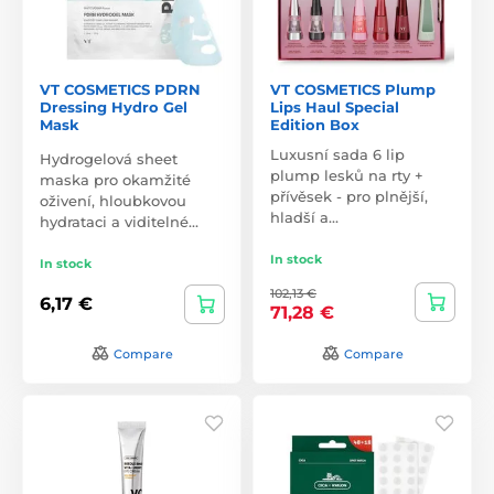
VT COSMETICS PDRN
VT COSMETICS Plump
Dressing Hydro Gel
Lips Haul Special
Mask
Edition Box
Luxusní sada 6 lip
Hydrogelová sheet
plump lesků na rty +
maska pro okamžité
přívěsek - pro plnější,
oživení, hloubkovou
hladší a…
hydrataci a viditelné…
In stock
In stock
102,13 €
6,17 €
71,28 €
Compare
Compare