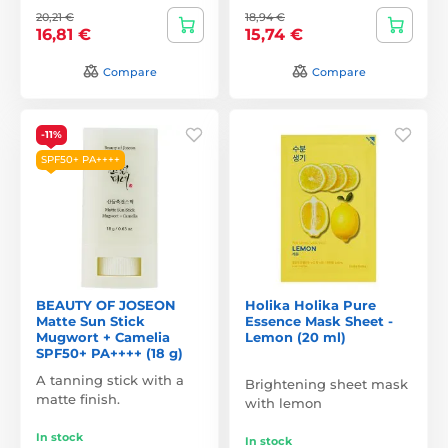
20,21 €
18,94 €
16,81 €
15,74 €
Compare
Compare
-11%
SPF50+ PA++++
BEAUTY OF JOSEON
Holika Holika Pure
Matte Sun Stick
Essence Mask Sheet -
Mugwort + Camelia
Lemon (20 ml)
SPF50+ PA++++ (18 g)
A tanning stick with a
Brightening sheet mask
matte finish.
with lemon
In stock
In stock