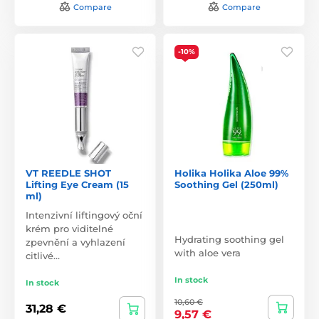
Compare
Compare
-10%
VT REEDLE SHOT
Holika Holika Aloe 99%
Lifting Eye Cream (15
Soothing Gel (250ml)
ml)
Intenzivní liftingový oční
krém pro viditelné
Hydrating soothing gel
zpevnění a vyhlazení
with aloe vera
citlivé…
In stock
In stock
10,60 €
31,28 €
9,57 €