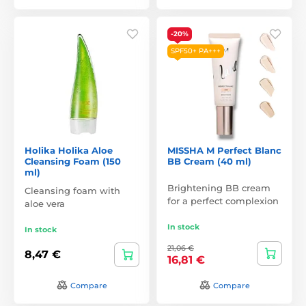
-20%
SPF50+ PA+++
Holika Holika Aloe
MISSHA M Perfect Blanc
Cleansing Foam (150
BB Cream (40 ml)
ml)
Brightening BB cream
Cleansing foam with
for a perfect complexion
aloe vera
In stock
In stock
21,06 €
8,47 €
16,81 €
Compare
Compare