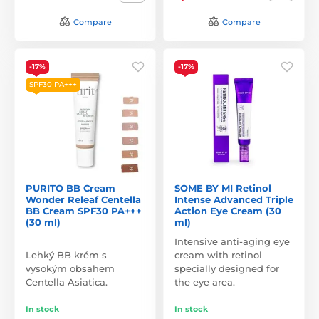
Compare
Compare
-17%
-17%
SPF30 PA+++
PURITO BB Cream
SOME BY MI Retinol
Wonder Releaf Centella
Intense Advanced Triple
BB Cream SPF30 PA+++
Action Eye Cream (30
(30 ml)
ml)
Intensive anti-aging eye
Lehký BB krém s
cream with retinol
vysokým obsahem
specially designed for
Centella Asiatica.
the eye area.
In stock
In stock