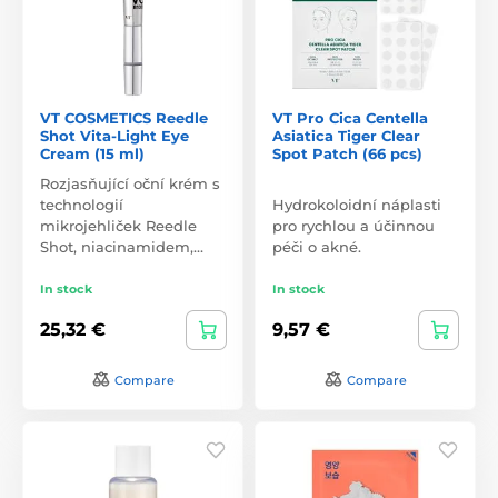
VT COSMETICS Reedle
VT Pro Cica Centella
Shot Vita-Light Eye
Asiatica Tiger Clear
Cream (15 ml)
Spot Patch (66 pcs)
Rozjasňující oční krém s
technologií
Hydrokoloidní náplasti
mikrojehliček Reedle
pro rychlou a účinnou
Shot, niacinamidem,…
péči o akné.
In stock
In stock
25,32 €
9,57 €
Compare
Compare