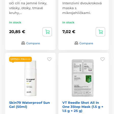
oči cílí na jemné linky,
Intenzivní dvoukroková
vrásky, otoky, tmavé
maska s
kruhy,…
mikrojehličkami.
In stock
In stock
20,85 €
7,02 €
Compare
Compare
SPF50+ PA++++
Skin79 Waterproof Sun
VT Reedle Shot All In
Gel (50ml)
One 3Step Mask (1.5 g +
1.5 g + 25 g)