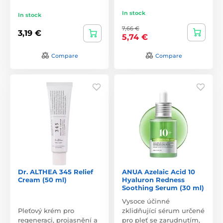
In stock
In stock
7,66 €
3,19 €
5,74 €
Compare
Compare
Dr. ALTHEA 345 Relief
ANUA Azelaic Acid 10
Cream (50 ml)
Hyaluron Redness
Soothing Serum (30 ml)
Vysoce účinné
Pleťový krém pro
zklidňující sérum určené
regeneraci, projasnění a
pro pleť se zarudnutím,