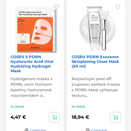
COSRX 5 PDRN
COSRX PDRN Exosome
Hyaluronic Acid Vital
Skinplaning Glaze Mask
Hydrating Hydrogel
(50 ml)
Mask
Hydrogelová maska s
Rozjasňující peel-off
PDRN, osmi formami
slupovací pleťová maska
kyseliny hyaluronové,
s PDRN, která vyhlazuje
niacinamidem a…
texturu…
In stock
In stock
4,47 €
18,94 €
Compare
Compare