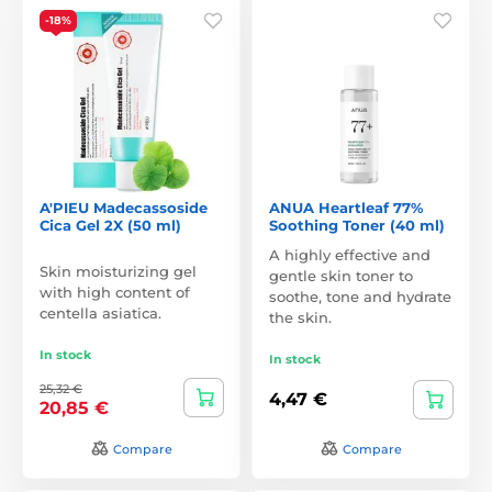
-18%
A'PIEU Madecassoside
ANUA Heartleaf 77%
Cica Gel 2X (50 ml)
Soothing Toner (40 ml)
A highly effective and
Skin moisturizing gel
gentle skin toner to
with high content of
soothe, tone and hydrate
centella asiatica.
the skin.
In stock
In stock
25,32 €
4,47 €
20,85 €
Compare
Compare