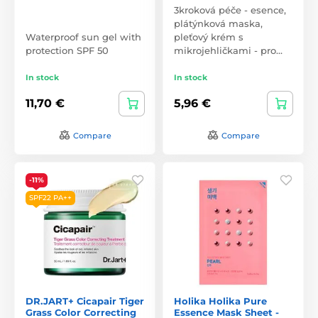
3kroková péče - esence,
plátýnková maska,
Waterproof sun gel with
pleťový krém s
protection SPF 50
mikrojehličkami - pro…
In stock
In stock
11,70 €
5,96 €
Compare
Compare
-11%
SPF22 PA++
DR.JART+ Cicapair Tiger
Holika Holika Pure
Grass Color Correcting
Essence Mask Sheet -