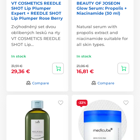
VT COSMETICS REEDLE
BEAUTY OF JOSEON
SHOT Lip Plumper
Glow Serum: Propolis +
Expert + REEDLE SHOT
Niacinamide (30 ml)
Lip Plumper Rose Berry
Zvýhodněný set dvou
Natural serum with
oblíbených lesků na rty
propolis extract and
VT COSMETICS REEDLE
niacinamide suitable for
SHOT Lip…
all skin types.
In stock
In stock
31,91 €
21,06 €
29,36 €
16,81 €
Compare
Compare
-22%