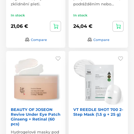
zklidnění pleti.
podrážděním nebo…
In stock
In stock
21,06 €
24,04 €
Compare
Compare
BEAUTY OF JOSEON
VT REEDLE SHOT 700 2-
Revive Under Eye Patch
Step Mask (1.5 g + 25 g)
Ginseng + Retinal (60
pcs)
Hydrogelové masky pod