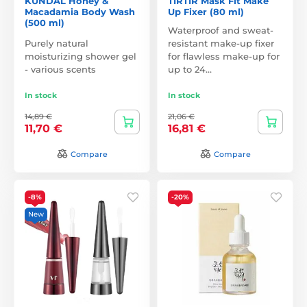
KUNDAL Honey &
TIRTIR Mask Fit Make
Macadamia Body Wash
Up Fixer (80 ml)
(500 ml)
Waterproof and sweat-
Purely natural
resistant make-up fixer
moisturizing shower gel
for flawless make-up for
- various scents
up to 24…
In stock
In stock
14,89 €
21,06 €
11,70 €
16,81 €
Compare
Compare
-8%
-20%
New