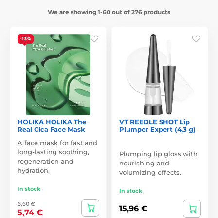
We are showing 1-60 out of 276 products
-13%
HOLIKA HOLIKA The
VT REEDLE SHOT Lip
Real Cica Face Mask
Plumper Expert (4,3 g)
A face mask for fast and
long-lasting soothing,
Plumping lip gloss with
regeneration and
nourishing and
hydration.
volumizing effects.
In stock
In stock
6,60 €
15,96 €
5,74 €