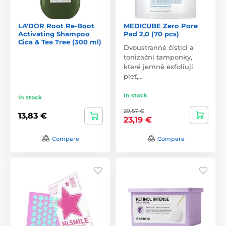
LA'DOR Root Re-Boot
MEDICUBE Zero Pore
Activating Shampoo
Pad 2.0 (70 pcs)
Cica & Tea Tree (300 ml)
Dvoustranné čisticí a
tonizační tamponky,
které jemně exfoliují
pleť,…
In stock
In stock
29,57 €
13,83 €
23,19 €
Compare
Compare