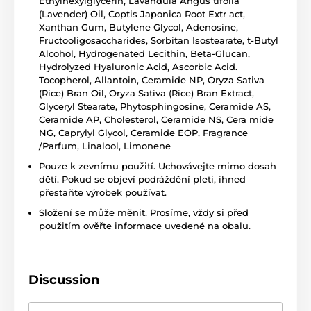
Ethylhexylglycerin, Lavandula Angus tifolia
(Lavender) Oil, Coptis Japonica Root Extr act,
Xanthan Gum, Butylene Glycol, Adenosine,
Fructooligosaccharides, Sorbitan Isostearate, t-Butyl
Alcohol, Hydrogenated Lecithin, Beta-Glucan,
Hydrolyzed Hyaluronic Acid, Ascorbic Acid.
Tocopherol, Allantoin, Ceramide NP, Oryza Sativa
(Rice) Bran Oil, Oryza Sativa (Rice) Bran Extract,
Glyceryl Stearate, Phytosphingosine, Ceramide AS,
Ceramide AP, Cholesterol, Ceramide NS, Cera mide
NG, Caprylyl Glycol, Ceramide EOP, Fragrance
/Parfum, Linalool, Limonene
Pouze k zevnímu použití. Uchovávejte mimo dosah
dětí. Pokud se objeví podráždění pleti, ihned
přestaňte výrobek používat.
Složení se může měnit. Prosíme, vždy si před
použitím ověřte informace uvedené na obalu.
Discussion