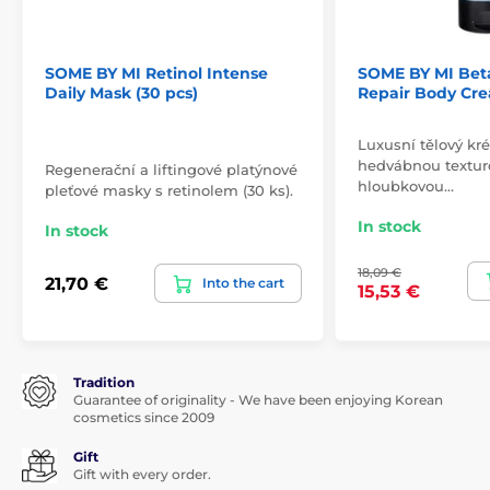
SOME BY MI Retinol Intense
SOME BY MI Bet
Daily Mask (30 pcs)
Repair Body Cre
Luxusní tělový kr
hedvábnou textur
Regenerační a liftingové platýnové
hloubkovou…
pleťové masky s retinolem (30 ks).
In stock
In stock
18,09 €
21,70 €
Into the cart
15,53 €
Tradition
Guarantee of originality - We have been enjoying Korean
cosmetics since 2009
Gift
Gift with every order.