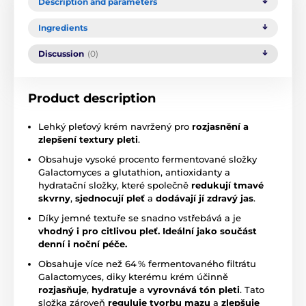
Description and parameters
Ingredients
Discussion
(0)
Product description
Lehký pleťový krém navržený pro
rozjasnění a
zlepšení textury pleti
.
Obsahuje vysoké procento fermentované složky
Galactomyces a glutathion, antioxidanty a
hydratační složky, které společně
redukují
tmavé
skvrny
,
sjednocují pleť
a
dodávají jí zdravý jas
.
Díky jemné textuře se snadno vstřebává a je
vhodný i pro citlivou pleť. Ideální jako součást
denní i noční péče.
Obsahuje více než 64 % fermentovaného filtrátu
Galactomyces, diky kterému krém účinně
rozjasňuje
,
hydratuje
a
vyrovnává tón pleti
. Tato
složka zároveň
reguluje tvorbu mazu
a
zlepšuje