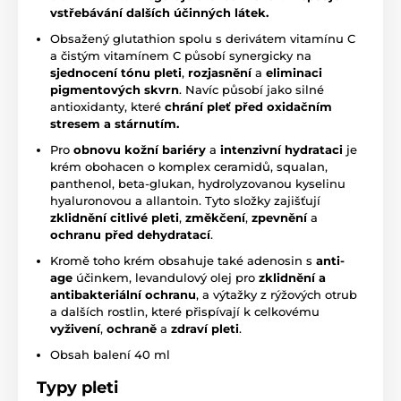
vstřebávání dalších účinných látek.
Obsažený glutathion spolu s derivátem vitamínu C
a čistým vitamínem C působí synergicky na
sjednocení tónu pleti
,
rozjasnění
a
eliminaci
pigmentových skvrn
. Navíc působí jako silné
antioxidanty, které
chrání pleť před oxidačním
stresem a stárnutím.
Pro
obnovu kožní bariéry
a
intenzivní hydrataci
je
krém obohacen o komplex ceramidů, squalan,
panthenol, beta-glukan, hydrolyzovanou kyselinu
hyaluronovou a allantoin. Tyto složky zajišťují
zklidnění citlivé pleti
,
změkčení
,
zpevnění
a
ochranu před dehydratací
.
Kromě toho krém obsahuje také adenosin s
anti-
age
účinkem, levandulový olej pro
zklidnění a
antibakteriální ochranu
, a výtažky z rýžových otrub
a dalších rostlin, které přispívají k celkovému
vyživení
,
ochraně
a
zdraví pleti
.
Obsah balení 40 ml
Typy pleti