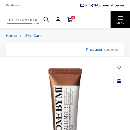
info@bbcreamshop.eu
Write us
0
Menu
Home
Skin Care
Producer