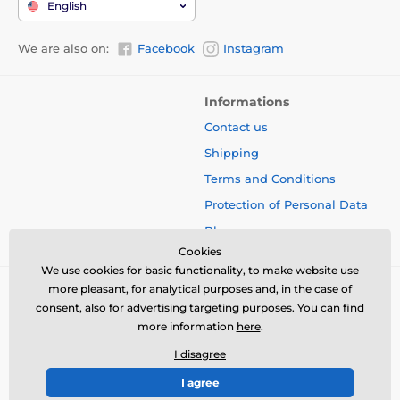
English
We are also on:
Facebook
Instagram
Informations
Contact us
Shipping
Terms and Conditions
Protection of Personal Data
Blog
Cookies
We use cookies for basic functionality, to make website use
more pleasant, for analytical purposes and, in the case of
consent, also for advertising targeting purposes. You can find
more information
here
.
I disagree
I agree
© 2026 www.bbcreamshop.eu ⦁ E-shop created by
SIMPLIA.cz