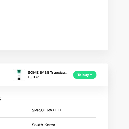
SOME BY MI Truecica…
To buy
15,11 €
s
SPF50+ PA++++
South Korea