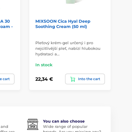
A 30
MIXSOON Cica Hyal Deep
BI
Foam -
Soothing Cream (50 ml)
Ho
Pleťový krém-gel určený i pro
nejcitlivější pleť, nabízí hlubokou
Vo
hydrataci a…
kr
In stock
In
22,34 €
21
e cart
Into the cart
You can also choose
 and
Wide range of popular
ffer are
brands. Are you missing any?