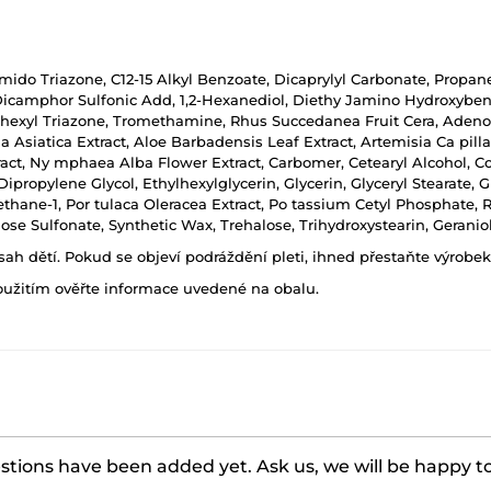
ido Triazone, C12-15 Alkyl Benzoate, Dicaprylyl Carbonate, Propaned
Dicamphor Sulfonic Add, 1,2-Hexanediol, Diethy Jamino Hydroxybenzo
hexyl Triazone, Tromethamine, Rhus Succedanea Fruit Cera, Adenosi
 Asiatica Extract, Aloe Barbadensis Leaf Extract, Artemisia Ca pill
tract, Ny mphaea Alba Flower Extract, Carbomer, Cetearyl Alcohol, Co
ipropylene Glycol, Ethylhexylglycerin, Glycerin, Glyceryl Stearate, G
rethane-1, Por tulaca Oleracea Extract, Po tassium Cetyl Phosphate
ose Sulfonate, Synthetic Wax, Trehalose, Trihydroxystearin, Geranio
h dětí. Pokud se objeví podráždění pleti, ihned přestaňte výrobek
oužitím ověřte informace uvedené na obalu.
tions have been added yet. Ask us, we will be happy t