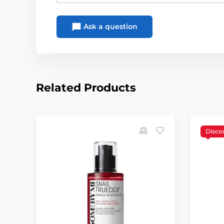
Ask a question
Related Products
Disco