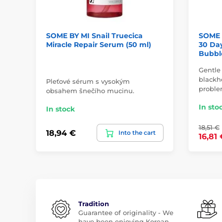
SOME BY MI Snail Truecica
SOME 
Miracle Repair Serum (50 ml)
30 Day
Bubble
Gentle
blackh
Pleťové sérum s vysokým
proble
obsahem šnečího mucinu.
In sto
In stock
18,51 €
18,94 €
Into the cart
16,81 
Tradition
Guarantee of originality - We
have been enjoying Korean