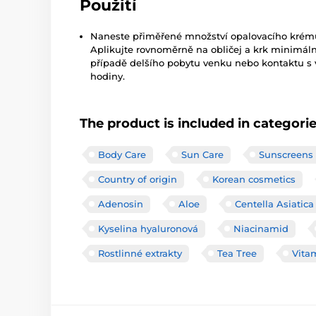
Použití
Naneste přiměřené množství opalovacího krému 
Aplikujte rovnoměrně na obličej a krk minimáln
případě delšího pobytu venku nebo kontaktu s 
hodiny.
The product is included in categori
Body Care
Sun Care
Sunscreens
Country of origin
Korean cosmetics
Adenosin
Aloe
Centella Asiatica
Kyselina hyaluronová
Niacinamid
Rostlinné extrakty
Tea Tree
Vita