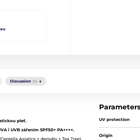
.eu
Discussion
(0)
Parameter
UV protection
atickou pleť.
UVA i UVB zářením SPF50+ PA++++.
Origin
(Centella
Asiatica + deriváty + Tea Tree),