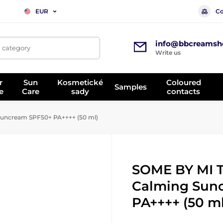
Co
EUR
info@bbcreamsh
, category
Write us
r
Sun
Kosmetické
Coloured
Samples
e
Care
sady
contacts
Suncream SPF50+ PA++++ (50 ml)
SOME BY MI T
Calming Sun
PA++++ (50 ml