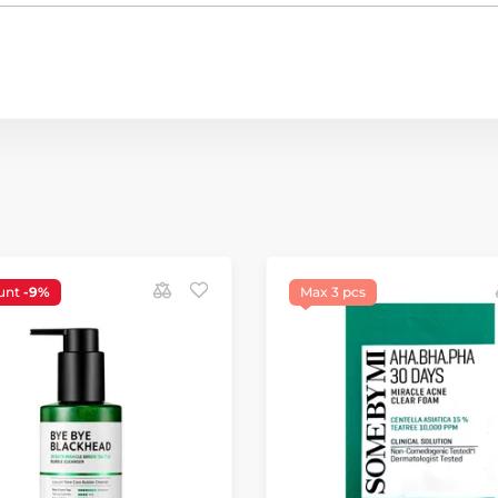
unt
-9%
Max 3 pcs