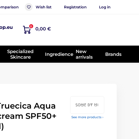
mparison
Wish list
Registration
Log in
op.eu
0
0,00 €
Specialized
New
Ingredience
Brands
Skincare
arrivals
ruecica Aqua
cream SPF50+
See more products ›
)