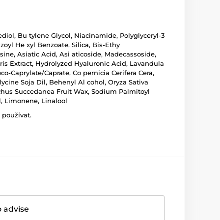
iol, Bu tylene Glycol, Niacinamide, Polyglyceryl-3
yl He xyl Benzoate, Silica, Bis-Ethy
ne, Asiatic Acid, Asi aticoside, Madecassoside,
aris Extract, Hydrolyzed Hyaluronic Acid, Lavandula
co-Caprylate/Caprate, Co pernicia Cerifera Cera,
lycine Soja Dil, Behenyl Al cohol, Oryza Sativa
, Rhus Succedanea Fruit Wax, Sodium Palmitoyl
l, Limonene, Linalool
 používat.
o advise