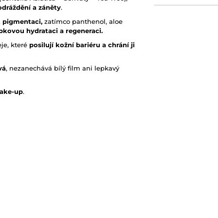
odráždění a záněty
.
t pigmentaci,
zatímco panthenol, aloe
ubkovou hydrataci a regeneraci.
je, které
posilují kožní bariéru a chrání ji
vá
, nezanechává bílý film ani lepkavý
make-up
.