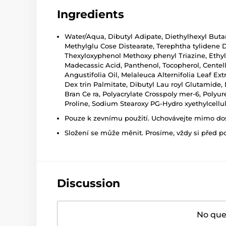
Ingredients
Water/Aqua, Dibutyl Adipate, Diethylhexyl Butam
Methylglu Cose Distearate, Terephtha tylidene 
Thexyloxyphenol Methoxy phenyl Triazine, Ethyl
Madecassic Acid, Panthenol, Tocopherol, Centella
Angustifolia Oil, Melaleuca Alternifolia Leaf Ex
Dex trin Palmitate, Dibutyl Lau royl Glutamide, D
Bran Ce ra, Polyacrylate Crosspoly mer-6, Polyu
Proline, Sodium Stearoxy PG-Hydro xyethylcellul
Pouze k zevnímu použití. Uchovávejte mimo dosa
Složení se může měnit. Prosíme, vždy si před p
Discussion
No ques