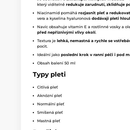
který viditelně
redukuje zarudnutí, zklidňuje p
Niacinamid pomáhá
rozjasnit pleť a redukova
vera a kyselina hyaluronová
dodávají pleti hlo
Navíc obsahuje vitamin E a rostlinné vosky a ole
před nepříznivými vlivy okolí
.
Textura je
lehká, nemastná a rychle se vstřebá
pocit.
Ideální jako
poslední krok v ranní péči i pod 
Obsah balení 50 ml
Typy pleti
Citlivá pleť
Aknózní pleť
Normální pleť
Smíšená pleť
Mastná pleť