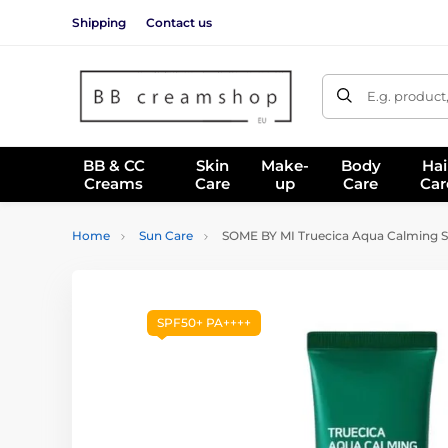
Shipping
Contact us
E.g. product
BB & CC
Skin
Make-
Body
Hai
Creams
Care
up
Care
Car
Home
Sun Care
SOME BY MI Truecica Aqua Calming 
SPF50+ PA++++