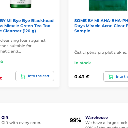
BY MI Bye Bye Blackhead
SOME BY MI AHA-BHA-PH
s Miracle Green Tea Tox
Days Miracle Acne Clear 
 Cleanser (120 g)
Sample
 cleansing foam against
eads suitable for
matic and…
Čisticí pěna pro pleť s akné.
ck
In stock
Into the cart
0,43 €
Into th
€
Gift
Warehouse
Gift with every order.
We have a large stock
99% of the goods we o