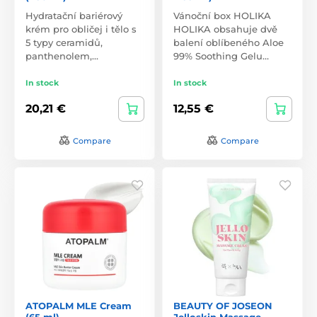
Hydratační bariérový
Vánoční box HOLIKA
krém pro obličej i tělo s
HOLIKA obsahuje dvě
5 typy ceramidů,
balení oblíbeného Aloe
panthenolem,…
99% Soothing Gelu…
In stock
In stock
20,21 €
12,55 €
Compare
Compare
ATOPALM MLE Cream
BEAUTY OF JOSEON
(65 ml)
Jelloskin Massage