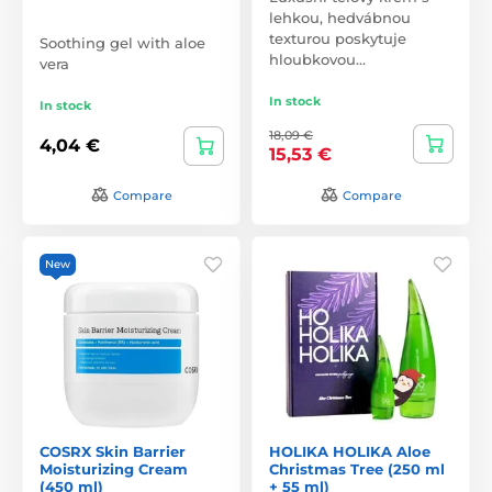
lehkou, hedvábnou
texturou poskytuje
Soothing gel with aloe
hloubkovou…
vera
In stock
In stock
18,09 €
4,04 €
15,53 €
Compare
Compare
New
COSRX Skin Barrier
HOLIKA HOLIKA Aloe
Moisturizing Cream
Christmas Tree (250 ml
(450 ml)
+ 55 ml)