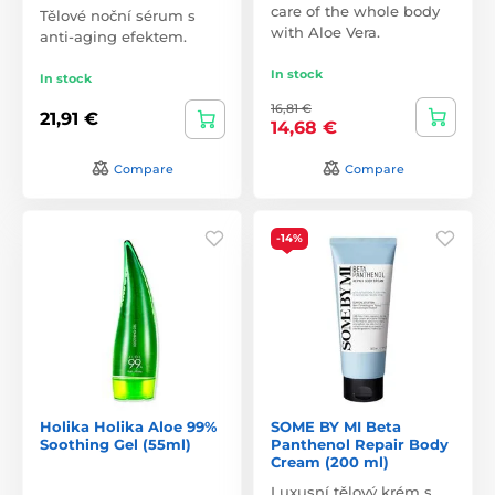
care of the whole body
Tělové noční sérum s
with Aloe Vera.
anti-aging efektem.
In stock
In stock
16,81 €
21,91 €
14,68 €
Compare
Compare
-14%
Holika Holika Aloe 99%
SOME BY MI Beta
Soothing Gel (55ml)
Panthenol Repair Body
Cream (200 ml)
Luxusní tělový krém s