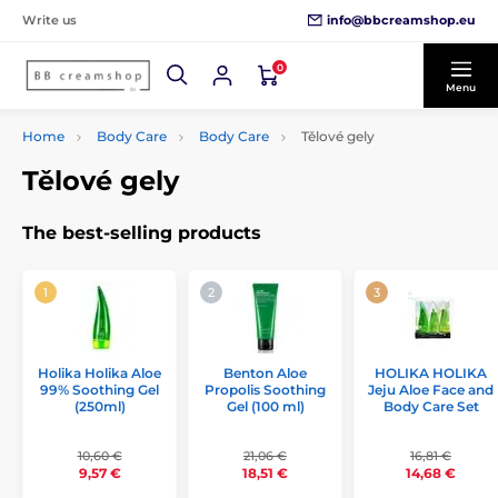
info@bbcreamshop.eu
Write us
0
Menu
Home
Body Care
Body Care
Tělové gely
Tělové gely
The best-selling products
Holika Holika Aloe
Benton Aloe
HOLIKA HOLIKA
99% Soothing Gel
Propolis Soothing
Jeju Aloe Face and
(250ml)
Gel (100 ml)
Body Care Set
10,60 €
21,06 €
16,81 €
9,57 €
18,51 €
14,68 €