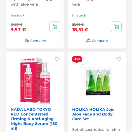
with aloe vera
vera
In stock
In stock
10,60 €
21,06 €
9,57 €
18,51 €
Compare
Compare
-13%
HADA LABO TOKYO
HOLIKA HOLIKA Jeju
RED Concentrated
Aloe Face and Body
Firming & Anti-Aging
Care Set
Night Body Serum (150
ml)
Set of cosmetics for skin