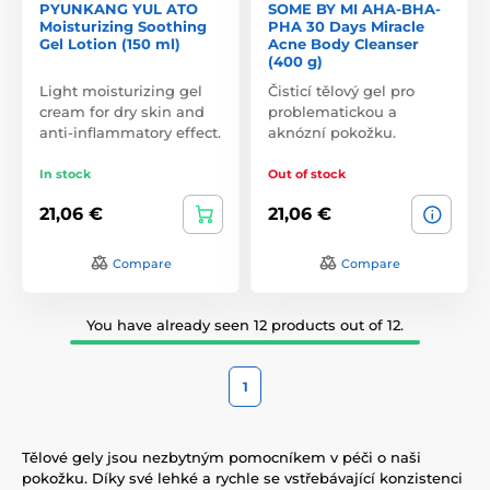
PYUNKANG YUL ATO
SOME BY MI AHA-BHA-
Moisturizing Soothing
PHA 30 Days Miracle
Gel Lotion (150 ml)
Acne Body Cleanser
(400 g)
Light moisturizing gel
Čisticí tělový gel pro
cream for dry skin and
problematickou a
anti-inflammatory effect.
aknózní pokožku.
In stock
Out of stock
21,06 €
21,06 €
Compare
Compare
You have already seen 12 products out of 12.
1
Tělové gely jsou nezbytným pomocníkem v péči o naši
pokožku. Díky své lehké a rychle se vstřebávající konzistenci