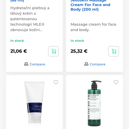
Cream For Face and
Hydratační pleťový a
Body (200 ml)
tělový krém s
patentovanou
technologií MLE®
Massage cream for face
obnovuje kožní…
and body.
In stock
In stock
21,06 €
25,32 €
Compare
Compare