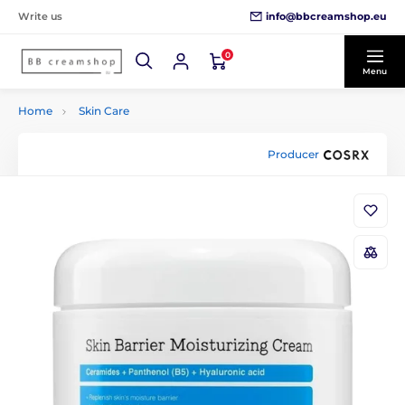
info@bbcreamshop.eu
Write us
0
Menu
Home
Skin Care
Producer