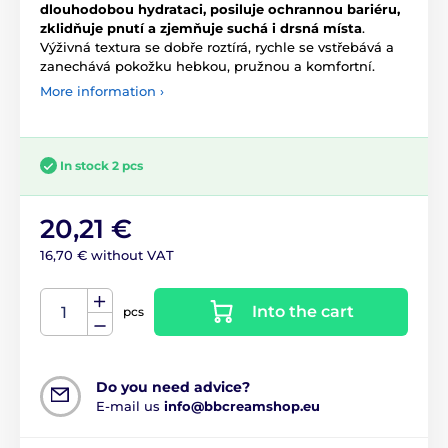
dlouhodobou hydrataci, posiluje ochrannou bariéru,
zklidňuje pnutí a zjemňuje suchá i drsná místa
.
Výživná textura se dobře roztírá, rychle se vstřebává a
zanechává pokožku hebkou, pružnou a komfortní.
More information ›
In stock 2 pcs
20,21 €
16,70 € without VAT
Into the cart
pcs
Do you need advice?
E-mail us
info@bbcreamshop.eu