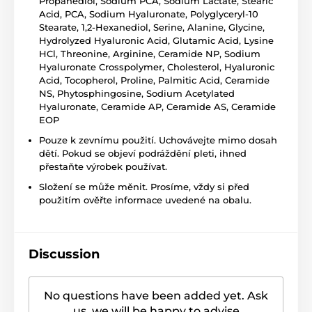
Propanediol, Sodium PCA, Sodium Lactate, Stearic
Acid, PCA, Sodium Hyaluronate, Polyglyceryl-10
Stearate, 1,2-Hexanediol, Serine, Alanine, Glycine,
Hydrolyzed Hyaluronic Acid, Glutamic Acid, Lysine
HCl, Threonine, Arginine, Ceramide NP, Sodium
Hyaluronate Crosspolymer, Cholesterol, Hyaluronic
Acid, Tocopherol, Proline, Palmitic Acid, Ceramide
NS, Phytosphingosine, Sodium Acetylated
Hyaluronate, Ceramide AP, Ceramide AS, Ceramide
EOP
Pouze k zevnímu použití. Uchovávejte mimo dosah
dětí. Pokud se objeví podráždění pleti, ihned
přestaňte výrobek používat.
Složení se může měnit. Prosíme, vždy si před
použitím ověřte informace uvedené na obalu.
Discussion
No questions have been added yet. Ask
us, we will be happy to advise