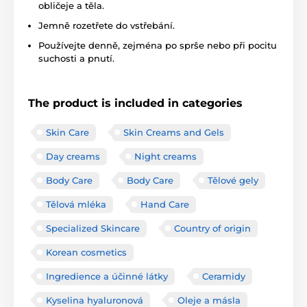
obličeje a těla.
Jemně rozetřete do vstřebání.
Používejte denně, zejména po sprše nebo při pocitu
suchosti a pnutí.
The product is included in categories
Skin Care
Skin Creams and Gels
Day creams
Night creams
Body Care
Body Care
Tělové gely
Tělová mléka
Hand Care
Specialized Skincare
Country of origin
Korean cosmetics
Ingredience a účinné látky
Ceramidy
Kyselina hyaluronová
Oleje a másla