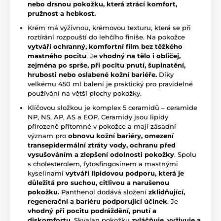
nebo drsnou pokožku, která ztrácí komfort,
pružnost a hebkost.
Krém má výživnou, krémovou texturu, která se při
roztírání rozpouští do lehčího finiše. Na pokožce
vytváří ochranný, komfortní film bez těžkého
mastného pocitu
. Je
vhodný na tělo i obličej,
zejména po sprše, při pocitu pnutí, šupinatění,
hrubosti nebo oslabené kožní bariéře.
Díky
velkému 450 ml balení je praktický pro pravidelné
používání na větší plochy pokožky.
Klíčovou složkou je komplex 5 ceramidů – ceramide
NP, NS, AP, AS a EOP. Ceramidy jsou lipidy
přirozeně přítomné v pokožce a mají zásadní
význam pro
obnovu kožní bariéry, omezení
transepidermální ztráty vody, ochranu před
vysušováním a zlepšení odolnosti pokožky
. Spolu
s cholesterolem, fytosfingosinem a mastnými
kyselinami
vytváří lipidovou podporu, která je
důležitá pro suchou, citlivou a narušenou
pokožku.
Panthenol dodává složení
zklidňující,
regenerační a bariéru podporující účinek
. Je
vhodný při pocitu podráždění, pnutí a
diskomfortu.
Skvalan pokožku
zvláčňuje, vyživuje a