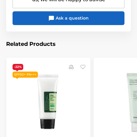
Ask a question
Related Products
-22%
SPF50+ PA+++