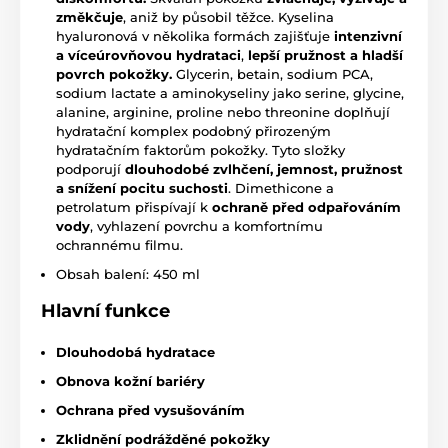
změkčuje
, aniž by působil těžce. Kyselina
hyaluronová v několika formách zajišťuje
intenzivní
a víceúrovňovou hydrataci
,
lepší pružnost a hladší
povrch pokožky.
Glycerin, betain, sodium PCA,
sodium lactate a aminokyseliny jako serine, glycine,
alanine, arginine, proline nebo threonine doplňují
hydratační komplex podobný přirozeným
hydratačním faktorům pokožky. Tyto složky
podporují
dlouhodobé zvlhčení, jemnost, pružnost
a snížení pocitu suchosti
. Dimethicone a
petrolatum přispívají k
ochraně před odpařováním
vody
, vyhlazení povrchu a komfortnímu
ochrannému filmu.
Obsah balení: 450 ml
Hlavní funkce
Dlouhodobá hydratace
Obnova kožní bariéry
Ochrana před vysušováním
Zklidnění podrážděné pokožky