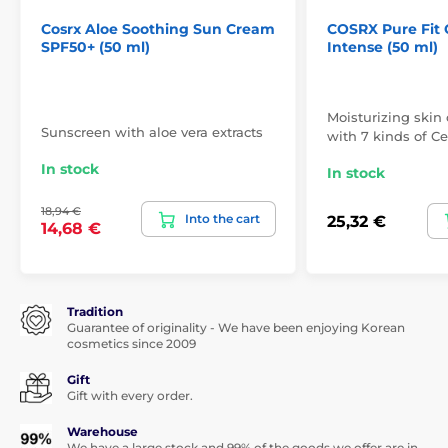
Cosrx Aloe Soothing Sun Cream
COSRX Pure Fit 
SPF50+ (50 ml)
Intense (50 ml)
Moisturizing skin
Sunscreen with aloe vera extracts
with 7 kinds of Ce
In stock
In stock
18,94 €
Into the cart
25,32 €
14,68 €
Tradition
Guarantee of originality - We have been enjoying Korean
cosmetics since 2009
Gift
Gift with every order.
Warehouse
We have a large stock and 99% of the goods we offer are in