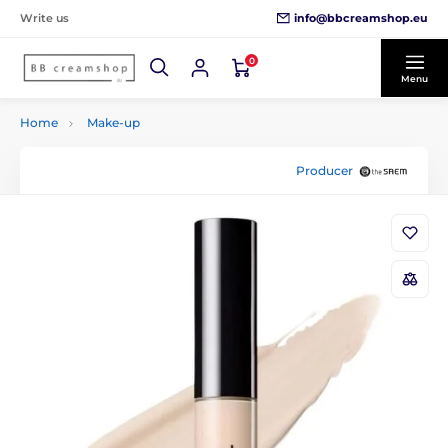
info@bbcreamshop.eu
Write us
0
Menu
Home
Make-up
Producer