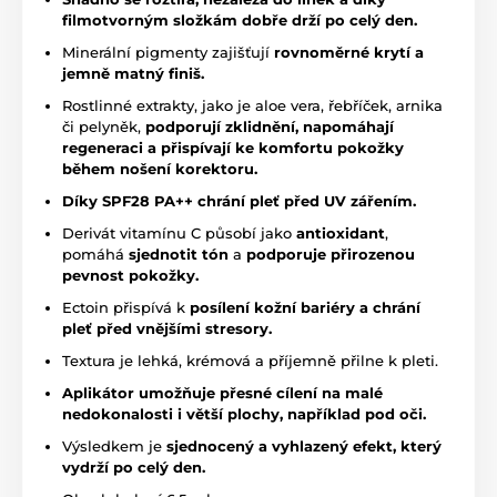
filmotvorným složkám dobře drží po celý den.
Minerální pigmenty zajišťují
rovnoměrné krytí a
jemně matný finiš.
Rostlinné extrakty, jako je aloe vera, řebříček, arnika
či pelyněk,
podporují zklidnění, napomáhají
regeneraci a přispívají ke komfortu pokožky
během nošení korektoru.
Díky
SPF28 PA++ chrání pleť před UV zářením.
Derivát vitamínu C působí jako
antioxidant
,
pomáhá
sjednotit tón
a
podporuje přirozenou
pevnost pokožky.
Ectoin přispívá k
posílení kožní bariéry
a chrání
pleť před vnějšími stresory.
Textura je lehká, krémová a příjemně přilne k pleti.
Aplikátor umožňuje přesné cílení na malé
nedokonalosti i větší plochy, například pod oči.
Výsledkem je
sjednocený a vyhlazený efekt, který
vydrží po celý den.