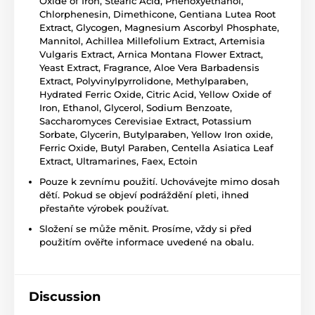
Oxide of Iron, Stearic Acid, Phenoxyethanol,
Chlorphenesin, Dimethicone, Gentiana Lutea Root
Extract, Glycogen, Magnesium Ascorbyl Phosphate,
Mannitol, Achillea Millefolium Extract, Artemisia
Vulgaris Extract, Arnica Montana Flower Extract,
Yeast Extract, Fragrance, Aloe Vera Barbadensis
Extract, Polyvinylpyrrolidone, Methylparaben,
Hydrated Ferric Oxide, Citric Acid, Yellow Oxide of
Iron, Ethanol, Glycerol, Sodium Benzoate,
Saccharomyces Cerevisiae Extract, Potassium
Sorbate, Glycerin, Butylparaben, Yellow Iron oxide,
Ferric Oxide, Butyl Paraben, Centella Asiatica Leaf
Extract, Ultramarines, Faex, Ectoin
Pouze k zevnímu použití. Uchovávejte mimo dosah
dětí. Pokud se objeví podráždění pleti, ihned
přestaňte výrobek používat.
Složení se může měnit. Prosíme, vždy si před
použitím ověřte informace uvedené na obalu.
Discussion