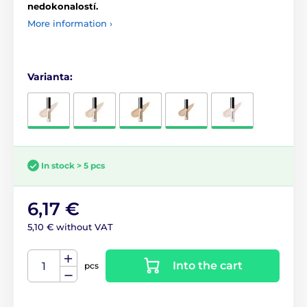
nedokonalostí.
More information ›
Varianta:
In stock > 5 pcs
6,17 €
5,10 € without VAT
Into the cart
pcs