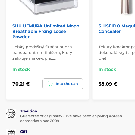
SHU UEMURA Unlimited Mopo
SHISEIDO Maqui
Breathable Fixing Loose
Concealer
Powder
Lehký prodyšný fixační pudr s
Tekutý korektor p
transparentním finišem, který
dokonalé krytí a p
zafixuje make-up až…
pleti.
In stock
In stock
70,21 €
38,09 €
Into the cart
Tradition
Guarantee of originality - We have been enjoying Korean
cosmetics since 2009
Gift