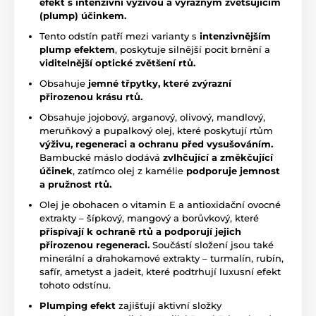
efekt s intenzivní výživou a výrazným zvětšujícím
(plump) účinkem.
Tento odstín patří mezi varianty s
intenzivnějším
plump efektem
, poskytuje silnější pocit brnění a
viditelnější optické zvětšení rtů.
Obsahuje
jemné třpytky, které zvýrazní
přirozenou krásu rtů.
Obsahuje jojobový, arganový, olivový, mandlový,
meruňkový a pupalkový olej, které poskytují rtům
výživu, regeneraci a ochranu před vysušováním.
Bambucké máslo dodává
zvlhčující a změkčující
účinek
, zatímco olej z kamélie
podporuje jemnost
a pružnost rtů.
Olej je obohacen o vitamin E a antioxidační ovocné
extrakty – šípkový, mangový a borůvkový, které
přispívají k ochraně rtů a podporují jejich
přirozenou regeneraci.
Součástí složení jsou také
minerální a drahokamové extrakty – turmalín, rubín,
safír, ametyst a jadeit, které podtrhují luxusní efekt
tohoto odstínu.
Plumping efekt
zajišťují aktivní složky