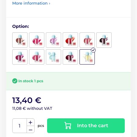
More information ›
Option:
In stock 1 pcs
13,40 €
11,08 € without VAT
Into the cart
pcs