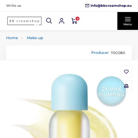
info@bbcreamshop.eu
Write us
0
Menu
Home
Make-up
Producer