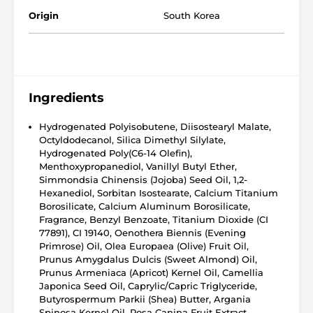
Origin
South Korea
Ingredients
Hydrogenated Polyisobutene, Diisostearyl Malate,
Octyldodecanol, Silica Dimethyl Silylate,
Hydrogenated Poly(C6-14 Olefin),
Menthoxypropanediol, Vanillyl Butyl Ether,
Simmondsia Chinensis (Jojoba) Seed Oil, 1,2-
Hexanediol, Sorbitan Isostearate, Calcium Titanium
Borosilicate, Calcium Aluminum Borosilicate,
Fragrance, Benzyl Benzoate, Titanium Dioxide (CI
77891), CI 19140, Oenothera Biennis (Evening
Primrose) Oil, Olea Europaea (Olive) Fruit Oil,
Prunus Amygdalus Dulcis (Sweet Almond) Oil,
Prunus Armeniaca (Apricot) Kernel Oil, Camellia
Japonica Seed Oil, Caprylic/Capric Triglyceride,
Butyrospermum Parkii (Shea) Butter, Argania
Spinosa Kernel Oil, Rosa Canina Fruit Extract,