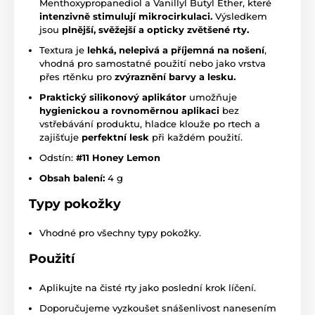
Menthoxypropanediol a Vanillyl Butyl Ether, které
intenzivně stimulují mikrocirkulaci.
Výsledkem
jsou
plnější, svěžejší a opticky zvětšené rty.
Textura je
lehká, nelepivá a příjemná na nošení
,
vhodná pro samostatné použití nebo jako vrstva
přes rtěnku pro
zvýraznění barvy a lesku.
Praktický silikonový aplikátor
umožňuje
hygienickou a rovnoměrnou aplikaci
bez
vstřebávání produktu, hladce klouže po rtech a
zajišťuje
perfektní lesk
při každém použití.
Odstín:
#11 Honey Lemon
Obsah balení:
4 g
Typy pokožky
Vhodné pro všechny typy pokožky.
Použití
Aplikujte na čisté rty jako poslední krok líčení.
Doporučujeme vyzkoušet snášenlivost nanesením