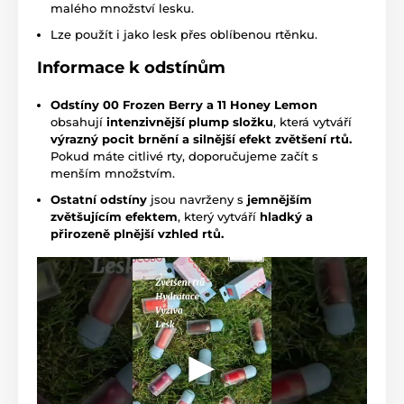
malého množství lesku.
Lze použít i jako lesk přes oblíbenou rtěnku.
Informace k odstínům
Odstíny 00 Frozen Berry a 11 Honey Lemon
obsahují
intenzivnější plump složku
, která vytváří
výrazný pocit brnění a silnější efekt zvětšení rtů.
Pokud máte citlivé rty, doporučujeme začít s
menším množstvím.
Ostatní odstíny
jsou navrženy s
jemnějším
zvětšujícím efektem
, který vytváří
hladký a
přirozeně plnější vzhled rtů.