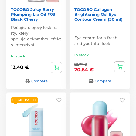
TOCOBO Juicy Berry
TOCOBO Collagen
Plumping Lip Oil #03
Brightening Gel Eye
Black Cherry
Contour Cream (30 ml)
Pečující olejový lesk na
rty, který
Eye cream for a fresh
spojuje dekorativní efekt
and youthful look
s intenzivní…
In stock
In stock
22,77 €
13,40 €
20,64 €
Compare
Compare
SPF50+ PA++++