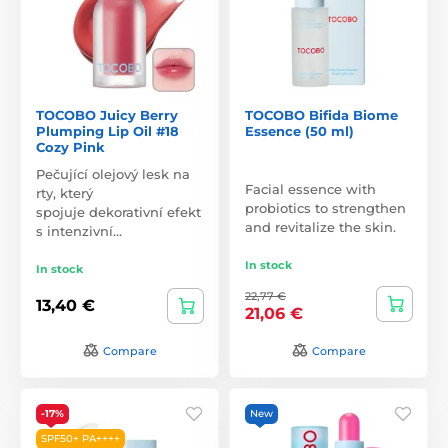
TOCOBO Juicy Berry
TOCOBO Bifida Biome
Plumping Lip Oil #18
Essence (50 ml)
Cozy Pink
Pečující olejový lesk na
Facial essence with
rty, který
probiotics to strengthen
spojuje dekorativní efekt
and revitalize the skin.
s intenzivní…
In stock
In stock
22,77 €
13,40 €
21,06 €
Compare
Compare
-17%
New
SPF50+ PA++++