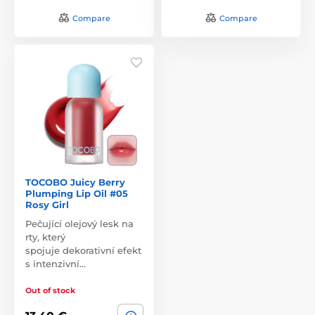
Compare
Compare
TOCOBO Juicy Berry
Plumping Lip Oil #05
Rosy Girl
Pečující olejový lesk na
rty, který
spojuje dekorativní efekt
s intenzivní…
Out of stock