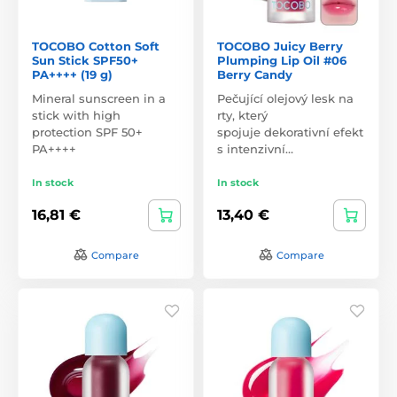
TOCOBO Cotton Soft
TOCOBO Juicy Berry
Sun Stick SPF50+
Plumping Lip Oil #06
PA++++ (19 g)
Berry Candy
Mineral sunscreen in a
Pečující olejový lesk na
stick with high
rty, který
protection SPF 50+
spojuje dekorativní efekt
PA++++
s intenzivní…
In stock
In stock
16,81 €
13,40 €
Compare
Compare