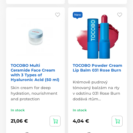
New
TOCOBO Multi
TOCOBO Powder Cream
Ceramide Face Cream
Lip Balm 031 Rose Burn
with 3 Types of
Hyaluronic Acid (50 ml)
Krémově pudrový
Skin cream for deep
tónovaný balzám na rty
hydration, nourishment
v odstínu 031 Rose Burn
and protection
dodává rtům…
In stock
In stock
21,06 €
4,04 €