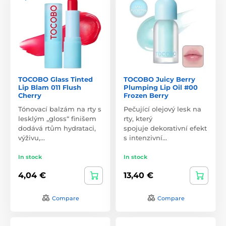
TOCOBO Glass Tinted
TOCOBO Juicy Berry
Lip Blam 011 Flush
Plumping Lip Oil #00
Cherry
Frozen Berry
Tónovací balzám na rty s
Pečující olejový lesk na
lesklým „gloss“ finišem
rty, který
dodává rtům hydrataci,
spojuje dekorativní efekt
výživu,…
s intenzivní…
In stock
In stock
4,04 €
13,40 €
Compare
Compare