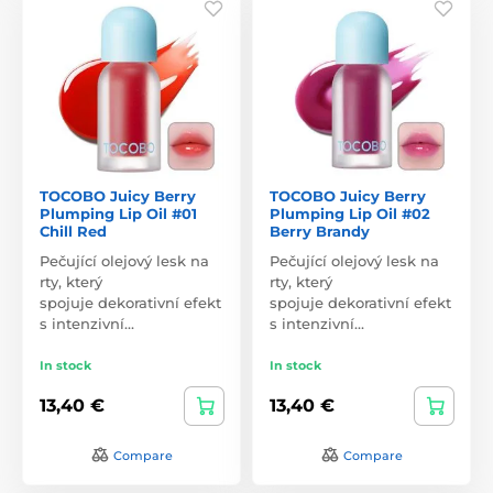
TOCOBO Juicy Berry
TOCOBO Juicy Berry
Plumping Lip Oil #01
Plumping Lip Oil #02
Chill Red
Berry Brandy
Pečující olejový lesk na
Pečující olejový lesk na
rty, který
rty, který
spojuje dekorativní efekt
spojuje dekorativní efekt
s intenzivní…
s intenzivní…
In stock
In stock
13,40 €
13,40 €
Compare
Compare