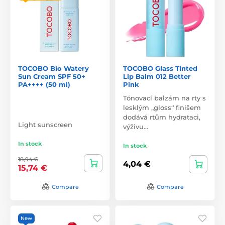
TOCOBO Bio Watery
TOCOBO Glass Tinted
Sun Cream SPF 50+
Lip Balm 012 Better
PA++++ (50 ml)
Pink
Tónovací balzám na rty s
lesklým „gloss“ finišem
dodává rtům hydrataci,
Light sunscreen
výživu…
In stock
In stock
18,94 €
4,04 €
15,74 €
Compare
Compare
New