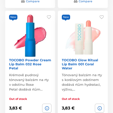
Compare
Compare
New
New
TOCOBO Powder Cream
TOCOBO Glow Ritual
Lip Balm 032 Rose
Lip Balm 001 Coral
Petal
Water
Krémově pudrový
Tónovaný balzám na rty
tónovaný balzám na rty
s korálovým odstínem
v odstínu Rose
dodává rtům hydrataci,
Petal dodává rtům…
výživu,…
Out of stock
Out of stock
3,83 €
3,83 €