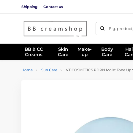
Shipping
Contact us
E.g. product
BB & CC
Skin
Make-
Body
Hai
Creams
Care
up
Care
Car
Home
Sun Care
VT COSMETICS PDRN Moist Tone Up S