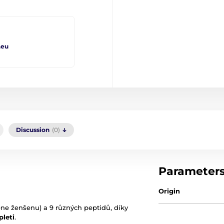
.eu
Discussion
(0)
Parameter
Origin
e ženšenu) a 9 různých peptidů, díky
pleti
.