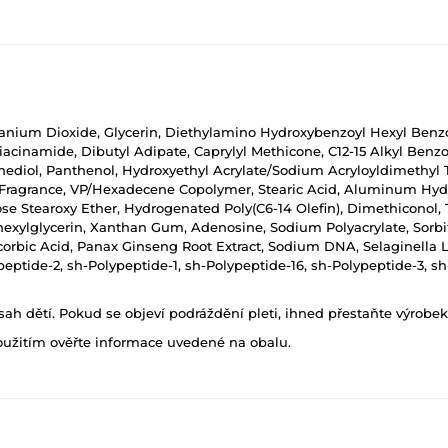
itanium Dioxide, Glycerin, Diethylamino Hydroxybenzoyl Hexyl Benzoa
cinamide, Dibutyl Adipate, Caprylyl Methicone, C12-15 Alkyl Benzoa
anediol, Panthenol, Hydroxyethyl Acrylate/Sodium Acryloyldimethyl 
Fragrance, VP/Hexadecene Copolymer, Stearic Acid, Aluminum Hyd
se Stearoxy Ether, Hydrogenated Poly(C6-14 Olefin), Dimethiconol
lhexylglycerin, Xanthan Gum, Adenosine, Sodium Polyacrylate, Sorbi
scorbic Acid, Panax Ginseng Root Extract, Sodium DNA, Selaginella L
eptide-2, sh-Polypeptide-1, sh-Polypeptide-16, sh-Polypeptide-3, sh
h dětí. Pokud se objeví podráždění pleti, ihned přestaňte výrobek
oužitím ověřte informace uvedené na obalu.