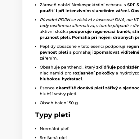
Zároveň nabízí širokospektrální ochranu s
SPF 5
použití i při intenzivním slunečním záření. Obs
Původní PDRN se získává z lososové DNA, ale VT
tedy rostlinnou alternativu, v tomto případě z 
aktivní složka
podporuje regeneraci buněk, sti
pružnost pleti.
Pomáhá při hojení drobných poš
Peptidy obsažené v této esenci podporují
regen
pevnost pleti
a pomáhají
zpomalovat viditelné
zářením.
Obsahuje panthenol, který
zklidňuje
podrážděn
niacinamid pro
rozjasnění pokožky
a hydrolyz
hlubokou hydrataci
.
Esence
okamžitě dodává pleti zářivý a
sjedno
hlubší vrstvy pleti.
Obsah balení 50 g
Typy pleti
Normální pleť
Smíšená pleť