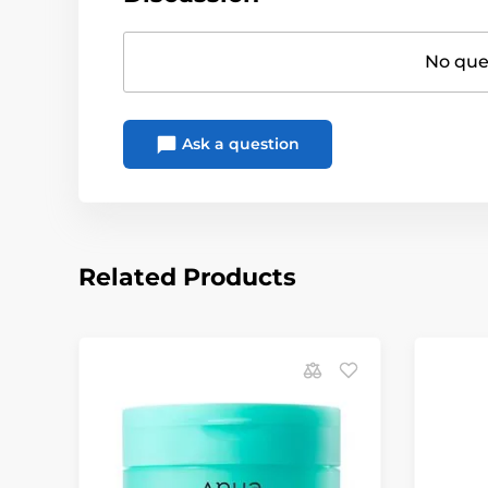
No ques
Ask a question
Related Products