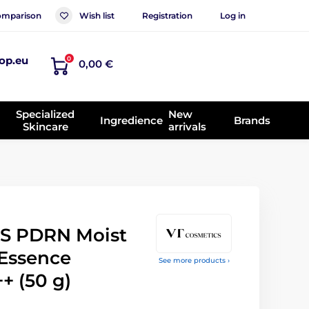
mparison
Wish list
Registration
Log in
op.eu
0
0,00 €
Specialized
New
Ingredience
Brands
Skincare
arrivals
S PDRN Moist
Essence
See more products ›
+ (50 g)