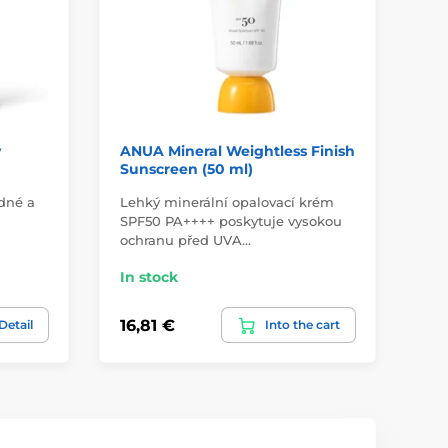
y
ANUA Mineral Weightless Finish
VT
Sunscreen (50 ml)
(5
adné a
Lehký minerální opalovací krém
SPF50 PA++++ poskytuje vysokou
Ino
ochranu před UVA…
mik
In stock
In
16,81 €
39
Detail
Into the cart