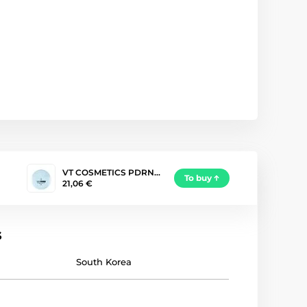
VT COSMETICS PDRN…
To buy
21,06 €
s
South Korea