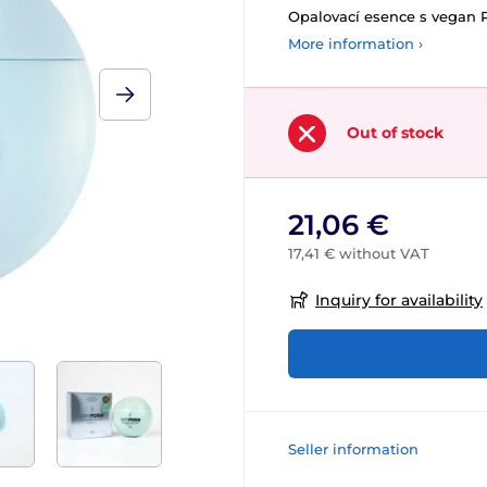
Opalovací esence s vegan
More information ›
Out of stock
21,06 €
17,41 € without VAT
Inquiry for availability
Seller information