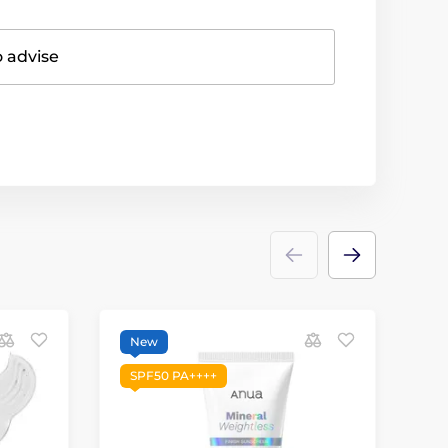
o advise
New
SPF50 PA++++