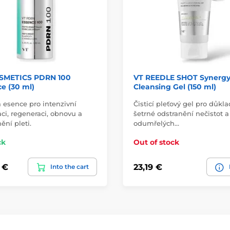
SMETICS PDRN 100
VT REEDLE SHOT Synerg
e (30 ml)
Cleansing Gel (150 ml)
 esence pro intenzivní
Čisticí pleťový gel pro důkl
ci, regeneraci, obnovu a
šetrné odstranění nečistot a
ění pleti.
odumřelých…
ck
Out of stock
 €
23,19 €
Into the cart