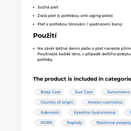
Suchá pleť
Zralá pleť (s potřebou anti-aging péče)
Pleť s potřebou tónování / sjednocení barvy
Použití
Na závěr běžné denní péče o pleť naneste přim
Používejte každé ráno, v případě delšího pobytu
potřeby.
The product is included in categori
Body Care
Sun Care
Sunscreens
Country of origin
Korean cosmetics
Adenosin
Kyselina hyaluronová
PDRN
Peptidy
Rostlinné extrakt