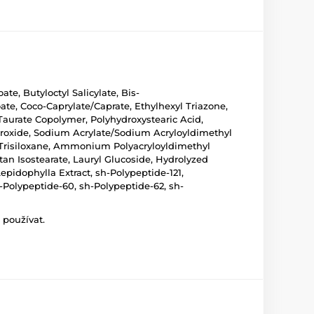
te, Butyloctyl Salicylate, Bis-
te, Coco-Caprylate/Caprate, Ethylhexyl Triazone,
Taurate Copolymer, Polyhydroxystearic Acid,
roxide, Sodium Acrylate/Sodium Acryloyldimethyl
, Trisiloxane, Ammonium Polyacryloyldimethyl
tan Isostearate, Lauryl Glucoside, Hydrolyzed
epidophylla Extract, sh-Polypeptide-121,
-Polypeptide-60, sh-Polypeptide-62, sh-
 používat.