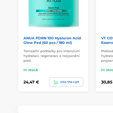
ANUA PDRN 100 Hyaluron Acid
VT CO
Glow Pad (60 pcs / 180 ml)
Essenc
Tonizační polštářky pro intenzivní
Pleťová
hydrataci, regeneraci a rozjasnění
hydrata
pleti.
projasn
In stock
In sto
24,47 €
30,85
Into the cart