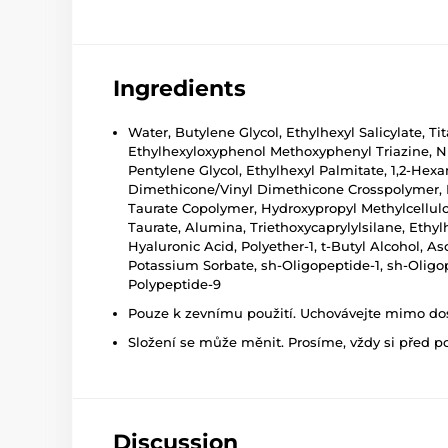
Ingredients
Water, Butylene Glycol, Ethylhexyl Salicylate, T
Ethylhexyloxyphenol Methoxyphenyl Triazine, Nia
Pentylene Glycol, Ethylhexyl Palmitate, 1,2-Hex
Dimethicone/Vinyl Dimethicone Crosspolymer, 
Taurate Copolymer, Hydroxypropyl Methylcellulo
Taurate, Alumina, Triethoxycaprylylsilane, Ethy
Hyaluronic Acid, Polyether-1, t-Butyl Alcohol, A
Potassium Sorbate, sh-Oligopeptide-1, sh-Oligop
Polypeptide-9
Pouze k zevnímu použití. Uchovávejte mimo dosa
Složení se může měnit. Prosíme, vždy si před p
Discussion