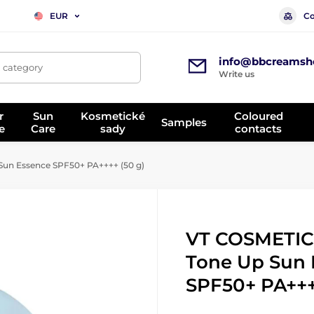
Co
EUR
info@bbcreamsh
, category
Write us
r
Sun
Kosmetické
Coloured
Samples
e
Care
sady
contacts
un Essence SPF50+ PA++++ (50 g)
VT COSMETIC
Tone Up Sun 
SPF50+ PA+++