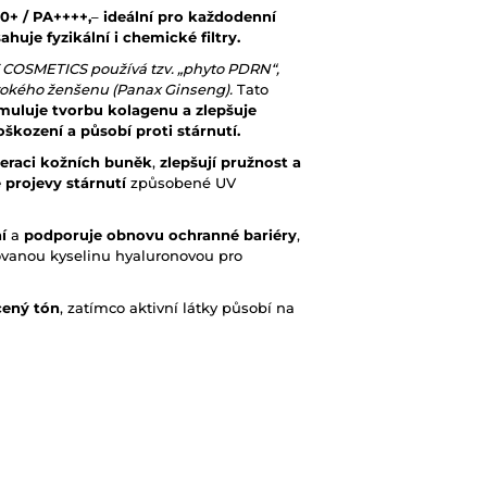
0+ / PA++++,
–
ideální pro každodenní
ahuje fyzikální i chemické filtry.
 COSMETICS používá tzv. „phyto PDRN“,
divokého ženšenu (Panax Ginseng).
Tato
muluje tvorbu kolagenu a zlepšuje
kození a působí proti stárnutí.
eraci kožních buněk
,
zlepšují pružnost a
 projevy stárnutí
způsobené UV
í
a
podporuje obnovu ochranné
bariéry
,
ovanou kyselinu hyaluronovou pro
cený tón
, zatímco aktivní látky působí na