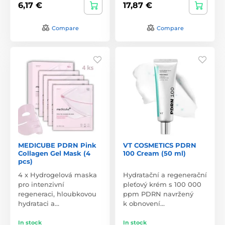
6,17 €
17,87 €
Compare
Compare
MEDICUBE PDRN Pink
VT COSMETICS PDRN
Collagen Gel Mask (4
100 Cream (50 ml)
pcs)
4 x Hydrogelová maska
Hydratační a regenerační
pro intenzivní
pleťový krém s 100 000
regeneraci, hloubkovou
ppm PDRN navržený
hydrataci a…
k obnovení…
In stock
In stock