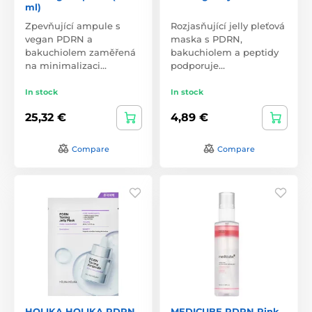
ml)
Zpevňující ampule s
Rozjasňující jelly pleťová
vegan PDRN a
maska s PDRN,
bakuchiolem zaměřená
bakuchiolem a peptidy
na minimalizaci…
podporuje…
In stock
In stock
25,32 €
4,89 €
Compare
Compare
HOLIKA HOLIKA PDRN
MEDICUBE PDRN Pink