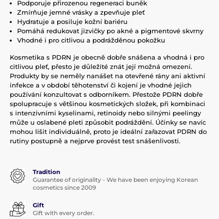
Podporuje přirozenou regeneraci buněk
Zmírňuje jemné vrásky a zpevňuje pleť
Hydratuje a posiluje kožní bariéru
Pomáhá redukovat jizvičky po akné a pigmentové skvrny
Vhodné i pro citlivou a podrážděnou pokožku
Kosmetika s PDRN je obecně dobře snášena a vhodná i pro
citlivou pleť, přesto je důležité znát její možná omezení.
Produkty by se neměly nanášet na otevřené rány ani aktivní
infekce a v období těhotenství či kojení je vhodné jejich
používání konzultovat s odborníkem. Přestože PDRN dobře
spolupracuje s většinou kosmetických složek, při kombinaci
s intenzivními kyselinami, retinoidy nebo silnými peelingy
může u oslabené pleti způsobit podráždění. Účinky se navíc
mohou lišit individuálně, proto je ideální zařazovat PDRN do
rutiny postupně a nejprve provést test snášenlivosti.
Tradition
Guarantee of originality - We have been enjoying Korean
cosmetics since 2009
Gift
Gift with every order.