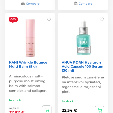
Compare
Compare
-10%
KAHI Wrinkle Bounce
ANUA PDRN Hyaluron
Multi Balm (9 g)
Acid Capsule 100 Serum
(30 ml)
A miraculous multi-
Pleťové sérum zaměřené
purpose moisturizing
na intenzivní hydrataci,
balm with salmon
regeneraci a rozjasnění
complex and collagen.
pleti.
In stock
In stock
42,13 €
22,34 €
37,87 €