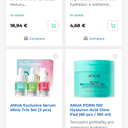
texturu…
hydrataci a viditelné…
In stock
In stock
18,94 €
4,68 €
Compare
Compare
ANUA Exclusive Serum
ANUA PDRN 100
Minis Trio Set (3 pcs)
Hyaluron Acid Glow
Pad (60 pcs / 180 ml)
Tonizační polštářky pro
intenzivní hydrataci,