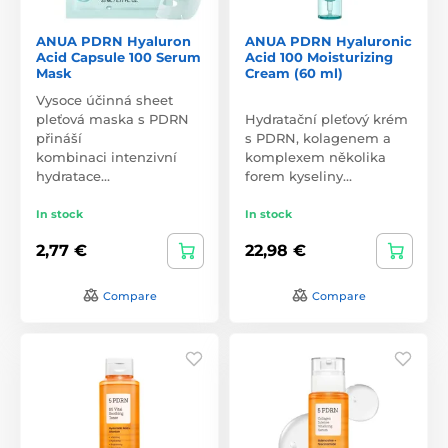
ANUA PDRN Hyaluron
ANUA PDRN Hyaluronic
Acid Capsule 100 Serum
Acid 100 Moisturizing
Mask
Cream (60 ml)
Vysoce účinná sheet
pleťová maska s PDRN
Hydratační pleťový krém
přináší
s PDRN, kolagenem a
kombinaci intenzivní
komplexem několika
hydratace…
forem kyseliny…
In stock
In stock
2,77 €
22,98 €
Compare
Compare