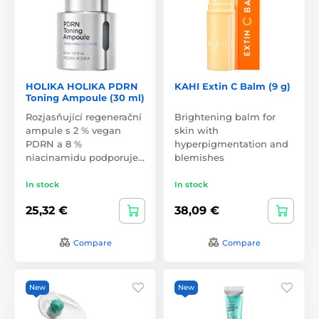
HOLIKA HOLIKA PDRN
KAHI Extin C Balm (9 g)
Toning Ampoule (30 ml)
Rozjasňující regenerační
Brightening balm for
ampule s 2 % vegan
skin with
PDRN a 8 %
hyperpigmentation and
niacinamidu podporuje…
blemishes
In stock
In stock
25,32 €
38,09 €
Compare
Compare
New
New