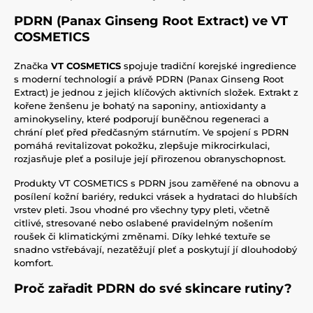
PDRN (Panax Ginseng Root Extract) ve VT
COSMETICS
Značka
VT COSMETICS
spojuje tradiční korejské ingredience
s moderní technologií a právě PDRN (Panax Ginseng Root
Extract) je jednou z jejich klíčových aktivních složek. Extrakt z
kořene ženšenu je bohatý na saponiny, antioxidanty a
aminokyseliny, které podporují buněčnou regeneraci a
chrání pleť před předčasným stárnutím. Ve spojení s PDRN
pomáhá revitalizovat pokožku, zlepšuje mikrocirkulaci,
rozjasňuje pleť a posiluje její přirozenou obranyschopnost.
Produkty VT COSMETICS s PDRN jsou zaměřené na obnovu a
posílení kožní bariéry, redukci vrásek a hydrataci do hlubších
vrstev pleti. Jsou vhodné pro všechny typy pleti, včetně
citlivé, stresované nebo oslabené pravidelným nošením
roušek či klimatickými změnami. Díky lehké textuře se
snadno vstřebávají, nezatěžují pleť a poskytují jí dlouhodobý
komfort.
Proč zařadit PDRN do své skincare rutiny?