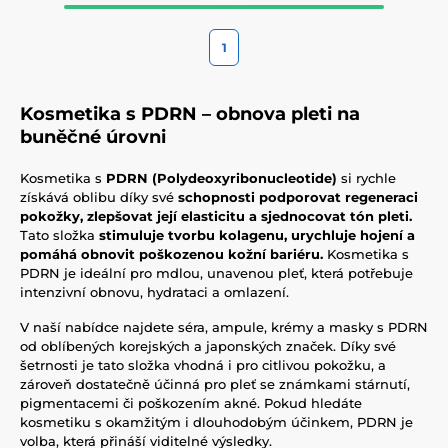
1
Kosmetika s PDRN – obnova pleti na
buněčné úrovni
Kosmetika s
PDRN (Polydeoxyribonucleotide)
si rychle
získává oblibu díky své
schopnosti podporovat regeneraci
pokožky, zlepšovat její elasticitu a sjednocovat tón pleti.
Tato složka
stimuluje tvorbu kolagenu, urychluje hojení a
pomáhá obnovit poškozenou kožní bariéru.
Kosmetika s
PDRN je ideální pro mdlou, unavenou pleť, která potřebuje
intenzivní obnovu, hydrataci a omlazení.
V naší nabídce najdete séra, ampule, krémy a masky s PDRN
od oblíbených korejských a japonských značek. Díky své
šetrnosti je tato složka vhodná i pro citlivou pokožku, a
zároveň dostatečně účinná pro pleť se známkami stárnutí,
pigmentacemi či poškozením akné. Pokud hledáte
kosmetiku s okamžitým i dlouhodobým účinkem, PDRN je
volba, která přináší viditelné výsledky.