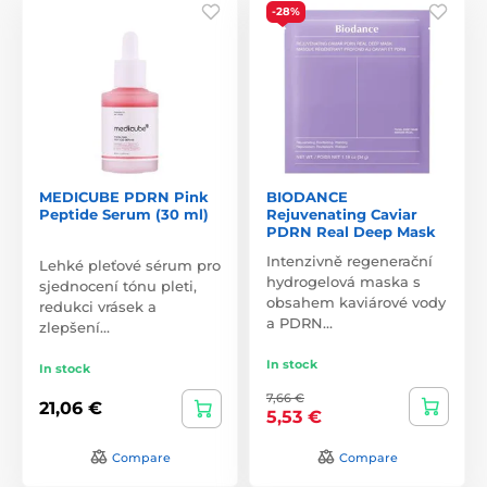
-28%
MEDICUBE PDRN Pink
BIODANCE
Peptide Serum (30 ml)
Rejuvenating Caviar
PDRN Real Deep Mask
Intenzivně regenerační
Lehké pleťové sérum pro
hydrogelová maska s
sjednocení tónu pleti,
obsahem kaviárové vody
redukci vrásek a
a PDRN…
zlepšení…
In stock
In stock
7,66 €
21,06 €
5,53 €
Compare
Compare