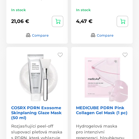
In stock
In stock
21,06 €
4,47 €
Compare
Compare
COSRX PDRN Exosome
MEDICUBE PDRN Pink
Skinplaning Glaze Mask
Collagen Gel Mask (1 pc)
(50 ml)
Rozjasňující peel-off
Hydrogelová maska
slupovací pleťová maska
pro intenzivní
s PDRN, která vyhlazuje
regeneraci, hloubkovou