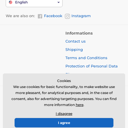
English
We are also on:
Facebook
Instagram
Informations
Contact us
Shipping
Terms and Conditions
Protection of Personal Data
Blog
Cookies
We use cookies for basic functionality, to make website use
more pleasant, for analytical purposes and, in the case of
consent, also for advertising targeting purposes. You can find
more information
here
.
I disagree
I agree
© 2026 www.bbcreamshop.eu ⦁ E-shop created by
SIMPLIA.cz