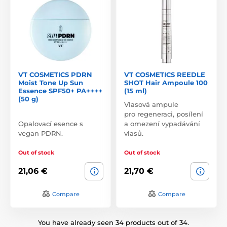
VT COSMETICS PDRN
VT COSMETICS REEDLE
Moist Tone Up Sun
SHOT Hair Ampoule 100
Essence SPF50+ PA++++
(15 ml)
(50 g)
Vlasová ampule
pro regeneraci, posílení
Opalovací esence s
a omezení vypadávání
vegan PDRN.
vlasů.
Out of stock
Out of stock
21,06 €
21,70 €
Compare
Compare
You have already seen 34 products out of 34.