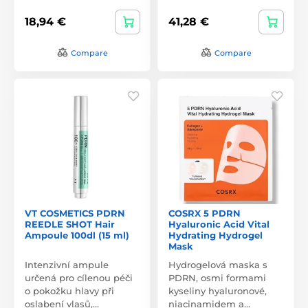
18,94 €
41,28 €
Compare
Compare
VT COSMETICS PDRN
COSRX 5 PDRN
REEDLE SHOT Hair
Hyaluronic Acid Vital
Ampoule 100dl (15 ml)
Hydrating Hydrogel
Mask
Intenzivní ampule
Hydrogelová maska s
určená pro cílenou péči
PDRN, osmi formami
o pokožku hlavy při
kyseliny hyaluronové,
oslabení vlasů,…
niacinamidem a…