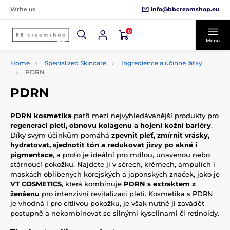
info@bbcreamshop.eu
Write us
0
Menu
Home
Specialized Skincare
Ingredience a účinné látky
PDRN
PDRN
PDRN kosmetika
patří mezi nejvyhledávanější produkty pro
regeneraci pleti, obnovu kolagenu a hojení kožní bariéry
.
Díky svým účinkům pomáhá
zpevnit pleť, zmírnit vrásky,
hydratovat, sjednotit tón a redukovat jizvy po akné i
pigmentace
, a proto je ideální pro mdlou, unavenou nebo
stárnoucí pokožku. Najdete ji v sérech, krémech, ampulích i
maskách oblíbených korejských a japonských značek, jako je
VT COSMETICS
, která kombinuje
PDRN s extraktem z
ženšenu
pro intenzivní revitalizaci pleti. Kosmetika s PDRN
je vhodná i pro citlivou pokožku, je však nutné ji zavádět
postupně a nekombinovat se silnými kyselinami či retinoidy.