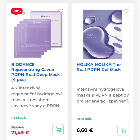
-30%
BIODANCE
HOLIKA HOLIKA The
Rejuvenating Caviar
Real PDRN Gel Mask
PDRN Real Deep Mask
(4 pcs)
4 x Intenzivně
Intenzivní hydrogelová
regenerační hydrogelová
maska s PDRN a peptidy
maska s obsahem
pro regeneraci, zpevnění,
kaviárové vody a PDRN…
…
In stock
In stock
30,64 €
6,60 €
21,49 €