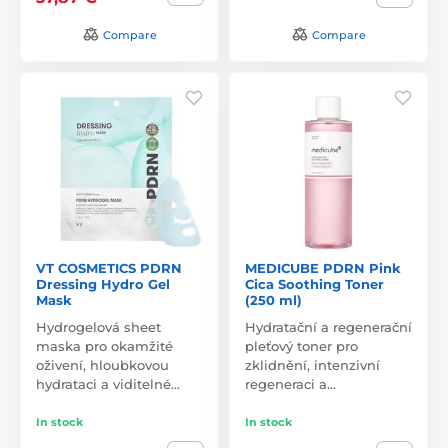
Compare
Compare
VT COSMETICS PDRN
MEDICUBE PDRN Pink
Dressing Hydro Gel
Cica Soothing Toner
Mask
(250 ml)
Hydrogelová sheet
Hydratační a regenerační
maska pro okamžité
pleťový toner pro
oživení, hloubkovou
zklidnění, intenzivní
hydrataci a viditelné…
regeneraci a…
In stock
In stock