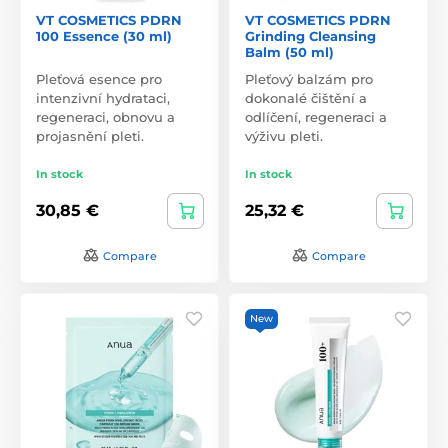
VT COSMETICS PDRN
VT COSMETICS PDRN
100 Essence (30 ml)
Grinding Cleansing
Balm (50 ml)
Pleťová esence pro
Pleťový balzám pro
intenzivní hydrataci,
dokonalé čištění a
regeneraci, obnovu a
odlíčení, regeneraci a
projasnění pleti.
výživu pleti.
In stock
In stock
30,85 €
25,32 €
Compare
Compare
New