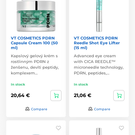
VT COSMETICS PDRN
VT COSMETICS PDRN
Capsule Cream 100 (50
Reedle Shot Eye Lifter
ml)
(15 ml)
Kapslový gelový krém s
Advanced eye cream
rostlinným PDRN z
with CICA REEDLE™
ženšenu, devíti peptidy,
microneedle technology,
komplexem…
PDRN, peptides,…
In stock
In stock
20,64 €
21,06 €
Compare
Compare