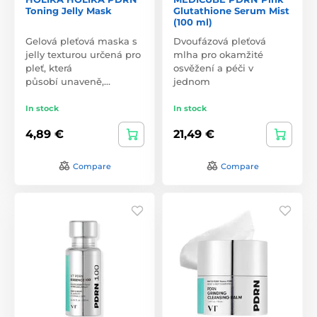
Toning Jelly Mask
Glutathione Serum Mist
(100 ml)
Gelová pleťová maska s
Dvoufázová pleťová
jelly texturou určená pro
mlha pro okamžité
pleť, která
osvěžení a péči v
působí unaveně,…
jednom
In stock
In stock
4,89 €
21,49 €
Compare
Compare