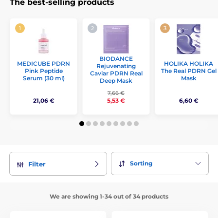
The best-selling products
BIODANCE
MEDICUBE PDRN
HOLIKA HOLIKA
Rejuvenating
Pink Peptide
The Real PDRN Gel
Caviar PDRN Real
Serum (30 ml)
Mask
Deep Mask
7,66 €
21,06 €
6,60 €
5,53 €
Sorting
Filter
We are showing 1-34 out of 34 products