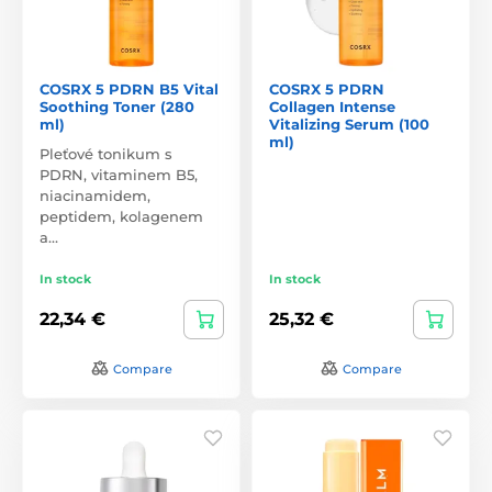
COSRX 5 PDRN B5 Vital
COSRX 5 PDRN
Soothing Toner (280
Collagen Intense
ml)
Vitalizing Serum (100
ml)
Pleťové tonikum s
PDRN, vitaminem B5,
niacinamidem,
peptidem, kolagenem
a…
In stock
In stock
22,34 €
25,32 €
Compare
Compare