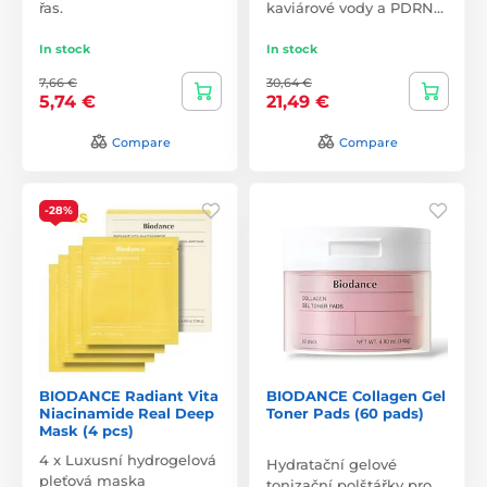
řas.
kaviárové vody a PDRN…
In stock
In stock
7,66 €
30,64 €
5,74 €
21,49 €
Compare
Compare
-28%
BIODANCE Radiant Vita
BIODANCE Collagen Gel
Niacinamide Real Deep
Toner Pads (60 pads)
Mask (4 pcs)
4 x Luxusní hydrogelová
Hydratační gelové
pleťová maska
tonizační polštářky pro