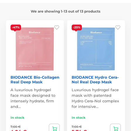
We are showing 1-13 out of 13 products
-47%
-25%
BIODANCE Bio-Collagen
BIODANCE Hydro Cera-
Real Deep Mask
Nol Real Deep Mask
A luxurious hydrogel
Luxurious hydrogel face
face mask designed to
mask with patented
intensely hydrate, firm
Hydro Cera-Nol complex
and…
for intensive…
In stock
In stock
7,66 €
7,66 €