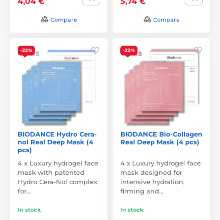
4,04 €
5,74 €
Compare
Compare
-22%
-22%
BIODANCE Hydro Cera-
BIODANCE Bio-Collagen
nol Real Deep Mask (4
Real Deep Mask (4 pcs)
pcs)
4 x Luxury hydrogel face
4 x Luxury hydrogel face
mask with patented
mask designed for
Hydro Cera-Nol complex
intensive hydration,
for…
firming and…
In stock
In stock