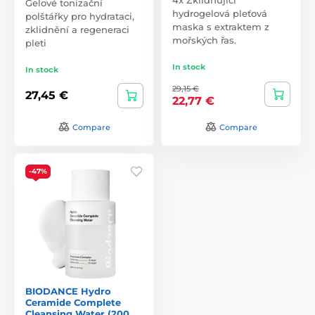
Gelové tonizační
hydrogelová pleťová
polštářky pro hydrataci,
maska s extraktem z
zklidnění a regeneraci
mořských řas.
pleti
In stock
In stock
29,15 €
27,45 €
22,77 €
Compare
Compare
-47%
BIODANCE Hydro
Ceramide Complete
Cleansing Water (200