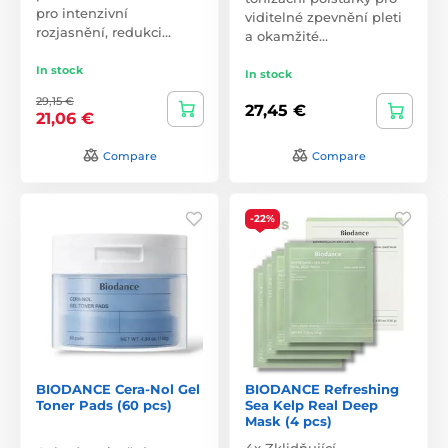
pro intenzivní
viditelné zpevnění pleti
rozjasnění, redukci…
a okamžité…
In stock
In stock
29,15 €
27,45 €
21,06 €
Compare
Compare
-22%
BIODANCE Cera-Nol Gel
BIODANCE Refreshing
Toner Pads (60 pcs)
Sea Kelp Real Deep
Mask (4 pcs)
4x Zklidňující