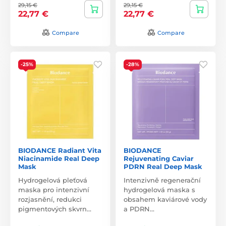
29,15 €
29,15 €
22,77 €
22,77 €
Compare
Compare
-25%
-28%
BIODANCE Radiant Vita
BIODANCE
Niacinamide Real Deep
Rejuvenating Caviar
Mask
PDRN Real Deep Mask
Hydrogelová pleťová
Intenzivně regenerační
maska pro intenzivní
hydrogelová maska s
rozjasnění, redukci
obsahem kaviárové vody
pigmentových skvrn…
a PDRN…