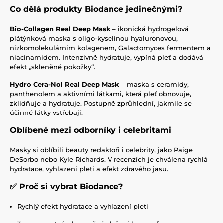
Co dělá produkty Biodance jedinečnými?
Bio‑Collagen Real Deep Mask
– ikonická hydrogelová
plátýnková maska s oligo‑kyselinou hyaluronovou,
nízkomolekulárním kolagenem, Galactomyces fermentem a
niacinamidem. Intenzivně hydratuje, vypíná pleť a dodává
efekt „skleněné pokožky“.
Hydro Cera‑Nol Real Deep Mask
– maska s ceramidy,
panthenolem a aktivními látkami, která pleť obnovuje,
zklidňuje a hydratuje. Postupně zprůhlední, jakmile se
účinné látky vstřebají.
Oblíbené mezi odborníky i celebritami
Masky si oblíbili beauty redaktoři i celebrity, jako Paige
DeSorbo nebo Kyle Richards. V recenzích je chválena rychlá
hydratace, vyhlazení pleti a efekt zdravého jasu.
✅ Proč si vybrat Biodance?
Rychlý efekt hydratace a vyhlazení pleti