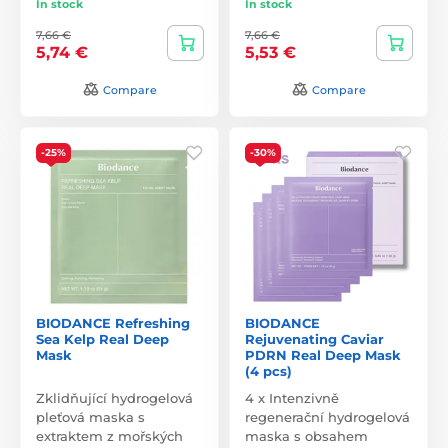
In stock
In stock
7,66 €
7,66 €
5,74 €
5,53 €
Compare
Compare
-25%
-30%
BIODANCE Refreshing
BIODANCE
Sea Kelp Real Deep
Rejuvenating Caviar
Mask
PDRN Real Deep Mask
(4 pcs)
Zklidňující hydrogelová
4 x Intenzivně
pleťová maska s
regenerační hydrogelová
extraktem z mořských
maska s obsahem