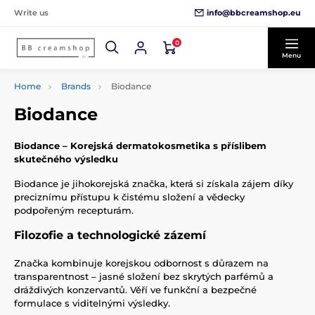
info@bbcreamshop.eu
Write us
0
Menu
Home
Brands
Biodance
Biodance
Biodance – Korejská dermatokosmetika s příslibem
skutečného výsledku
Biodance je jihokorejská značka, která si získala zájem díky
preciznímu přístupu k čistému složení a vědecky
podpořeným recepturám.
Filozofie a technologické zázemí
Značka kombinuje korejskou odbornost s důrazem na
transparentnost – jasné složení bez skrytých parfémů a
dráždivých konzervantů. Věří ve funkční a bezpečné
formulace s viditelnými výsledky.