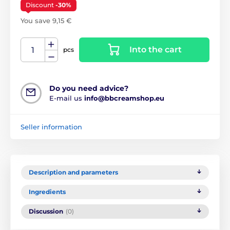
Discount
-30%
You save 9,15 €
Into the cart
pcs
Do you need advice?
E-mail us
info@bbcreamshop.eu
Seller information
Description and parameters
Ingredients
Discussion
(0)