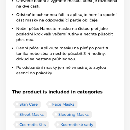
Otevřete balení a vyjměte masku, která je rozdělena
na dvě části.
Odstraňte ochrannou fólii a aplikujte horní a spodní
část masky na odpovídající partie obličeje.
Noční péče: Naneste masku na čistou pleť jako
poslední krok vaší večerní rutiny a nechte působit
přes noc.
Denní péče: Aplikujte masku na pleť po použití
tonika nebo séra a nechte působit 3–4 hodiny,
dokud se nestane průhlednou.
Po odstranění masky jemně vmasírujte zbylou
esenci do pokožky
The product is included in categories
Skin Care
Face Masks
Sheet Masks
Sleeping Masks
Cosmetic Kits
Kosmetické sady