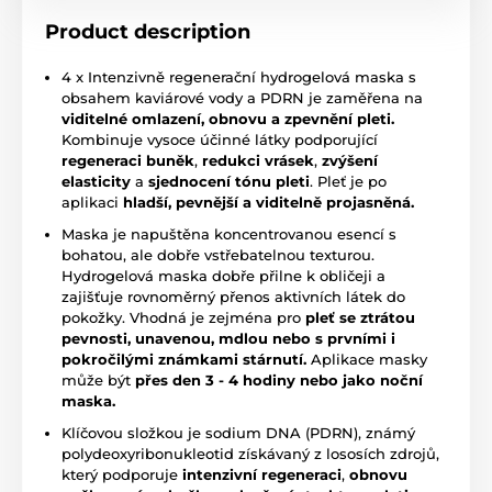
Product description
4 x Intenzivně regenerační hydrogelová maska s
obsahem kaviárové vody a PDRN je zaměřena na
viditelné
omlazení, obnovu a zpevnění pleti.
Kombinuje vysoce účinné látky podporující
regeneraci buněk
,
redukci vrásek
,
zvýšení
elasticity
a
sjednocení tónu pleti
. Pleť je po
aplikaci
hladší, pevnější a viditelně projasněná.
Maska je napuštěna koncentrovanou esencí s
bohatou, ale dobře vstřebatelnou texturou.
Hydrogelová maska dobře přilne k obličeji a
zajišťuje rovnoměrný přenos aktivních látek do
pokožky. Vhodná je zejména pro
pleť se ztrátou
pevnosti, unavenou, mdlou nebo s prvními i
pokročilými známkami stárnutí.
Aplikace masky
může být
přes den 3 - 4 hodiny nebo jako noční
maska.
Klíčovou složkou je sodium DNA (PDRN), známý
polydeoxyribonukleotid získávaný z lososích zdrojů,
který podporuje
intenzivní regeneraci
,
obnovu