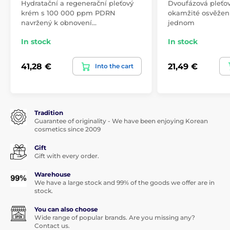
Hydratační a regenerační pleťový
Dvoufázová pleťo
krém s 100 000 ppm PDRN
okamžité osvěžení
navržený k obnovení…
jednom
In stock
In stock
41,28 €
21,49 €
Into the cart
Tradition
Guarantee of originality - We have been enjoying Korean
cosmetics since 2009
Gift
Gift with every order.
Warehouse
We have a large stock and 99% of the goods we offer are in
stock.
You can also choose
Wide range of popular brands. Are you missing any?
Contact us.