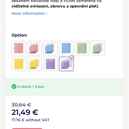
obsahem kaviárové vody a PDRN zaměřena na
viditelné
omlazení, obnovu a zpevnění pleti.
More information ›
Option:
In stock > 5 pcs
30,64 €
21,49 €
17,76 € without VAT