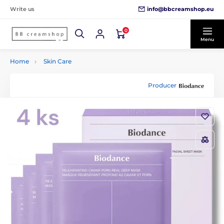
info@bbcreamshop.eu
Write us
0
Menu
Home
Skin Care
Producer