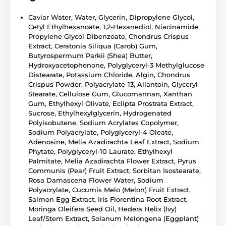
Caviar Water, Water, Glycerin, Dipropylene Glycol,
Cetyl Ethylhexanoate, 1,2-Hexanediol, Niacinamide,
Propylene Glycol Dibenzoate, Chondrus Crispus
Extract, Ceratonia Siliqua (Carob) Gum,
Butyrospermum Parkii (Shea) Butter,
Hydroxyacetophenone, Polyglyceryl-3 Methylglucose
Distearate, Potassium Chloride, Algin, Chondrus
Crispus Powder, Polyacrylate-13, Allantoin, Glyceryl
Stearate, Cellulose Gum, Glucomannan, Xanthan
Gum, Ethylhexyl Olivate, Eclipta Prostrata Extract,
Sucrose, Ethylhexylglycerin, Hydrogenated
Polyisobutene, Sodium Acrylates Copolymer,
Sodium Polyacrylate, Polyglyceryl-4 Oleate,
Adenosine, Melia Azadirachta Leaf Extract, Sodium
Phytate, Polyglyceryl-10 Laurate, Ethylhexyl
Palmitate, Melia Azadirachta Flower Extract, Pyrus
Communis (Pear) Fruit Extract, Sorbitan Isostearate,
Rosa Damascena Flower Water, Sodium
Polyacrylate, Cucumis Melo (Melon) Fruit Extract,
Salmon Egg Extract, Iris Florentina Root Extract,
Moringa Oleifera Seed Oil, Hedera Helix (Ivy)
Leaf/Stem Extract, Solanum Melongena (Eggplant)