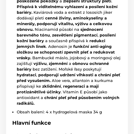
poškozené pokožky
a
zlepšení struktury pleti
.
Přispívá k viditelnému vyhlazení a posílení kožní
bariéry.
Kaviárová voda a extrakt z lososích jiker
dodávají pleti
cenné živiny, aminokyseliny a
minerály, podporují vitalitu, výživu a celkovou
obnovu.
Niacinamid působí na
sjednocení
barevného tónu
,
zesvětlení pigmentací
,
posílení
kožní bariéry
a současně přispívá k
redukci
jemných linek
. Adenosin je
funkční anti-aging
složkou se schopností zpevnit pleť a redukovat
vrásky.
Bambucké máslo, jojobový a moringový olej
zajišťují
výživu
,
zjemnění
a
obnovu ochranné
bariéry
bez zatížení. Mořské řasy poskytují
hydrataci
,
podporují udržení vlhkosti a chrání pleť
před vysušením.
Aloe vera, allantoin a kurkuma
přispívají ke
zklidnění
,
regenera
ci a mají
protizánětlivé účinky
. Vitamin E působí jako
antioxidant a
chrání pleť před působením volných
radikálů.
Obsah balení: 4 x hydrogelová maska 34 g
Hlavní funkce