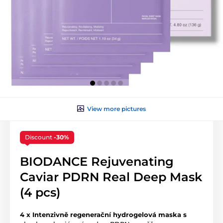
View more pictures
Discount
-30%
BIODANCE Rejuvenating
Caviar PDRN Real Deep Mask
(4 pcs)
4 x Intenzivně regenerační hydrogelová maska s