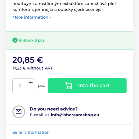
houttuynii a rostlinným extraktům zanechává pleť
komfortní, jemnější a opticky sjednocenější.
More information ›
In stock 3 pcs
20,85 €
17,23 € without VAT
Into the cart
pcs
Do you need advice?
E-mail us
info@bbcreamshop.eu
Seller information