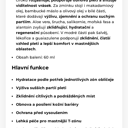
viditelnost vrásek
. Za zmínku stojí i makadamiový
olej, bambucké máslo a olivový olej v bílé části,
které dodávají
výživu
,
zjemnění a ochranu suchým
partiím
. Aloe vera, šrucha, salikornie, mořská řasa a
alantoin zvyšují
zklidňující
,
hydratační
a
regenerační
působení. V modré části pak šalvěj,
lékořice a guaiazulene podporují
zklidnění
,
čistší
vzhled pleti a lepší komfort v mastnějších
oblastech
.
Obsah balení: 60 ml
Hlavní funkce
Hydratace podle potřeb jednotlivých zón obličeje
Výživa sušších partií pleti
Zklidnění citlivých a podrážděných míst
Obnova a posílení kožní bariéry
Ochrana před vysoušením
Lehká péče pro mastnější T-zónu