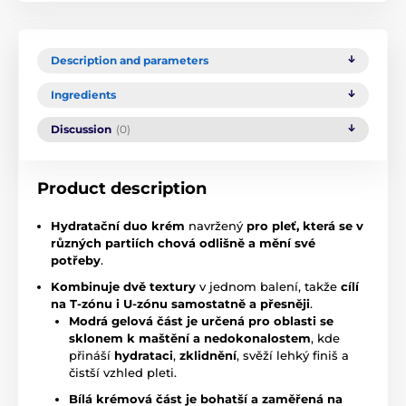
Description and parameters
Ingredients
Discussion
(0)
Product description
Hydratační duo krém
navržený
pro pleť, která se v
různých partiích chová odlišně a mění své
potřeby
.
Kombinuje dvě textury
v jednom balení, takže
cílí
na T-zónu i U-zónu samostatně a přesněji
.
Modrá gelová část je určená pro oblasti se
sklonem k maštění a nedokonalostem
, kde
přináší
hydrataci
,
zklidnění
, svěží lehký finiš a
čistší vzhled pleti.
Bílá krémová část je bohatší a zaměřená na