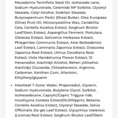
Macadamia Termifolia Seed Oil, Isohexade cane,
Sodium Hyaluronate, Ceramide NP Sorbitol, Glyceryl
Stearate, Cetyl Alcohol, Sorbitan Stearate,
Butyrospermum Parkii (Shea) Butter, Olea Europaea
(Olive) Pruit Oil, Microcrystalline Wax, Candelilla
Cera, Centella Asiatica Extract, Sorghum Bicolor
Leaf/Siem Extract, Aspergillus Ferment, Portulaca
Oleracea Extract, Salicomia Herbacea Extract,
Phragmites Communis Extract, Aloe Barbadensis
Leaf Extract, Laminaria Japonica Extract, Dioscorea
Japonica Root Extract, Ulmus Davidiana Root
Extract, Viola Mandshurica Flower Extract, 12-
Hexanediol, Arachidyl Alcohol, Behen ylAloohol,
Arachidyl Glucoside, Chlorphenesin, Arginine,
Carbomer, Xanthan Gum, Allantoin,
Ethylhexylglyoerin
Heartleaf T-Zone: Water, Propanediol, Glycerin,
Sodium Hyaluronate, Butylene Glycol, Sorbitol,
Isohexadecane, Caprylic/Capric Trigjyce ride,
Houtfuynia Cordata Extract(10,000ppm), Betaine,
Centella Asiatica Extract, Glyceryl Stearate, Salvia
Officinalis (Sa ge) Leaf Extract, Glycynhiza Uralensis
(Licorice) Root Extract, Sorghum Bicolor Leaf/Stem