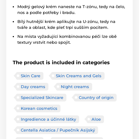
Modrý gelový krém naneste na T-zónu, tedy na čelo,
nos a podle potřeby i bradu.
Bílý hutnější krém aplikujte na U-zónu, tedy na
tváře a oblast, kde pleť trpí sušším pocitem.
Na místa vyžadující kombinovanou péči lze obě
textury vrstvit nebo spojit.
The product is included in categories
Skin Care
Skin Creams and Gels
Day creams
Night creams
Specialized Skincare
Country of origin
Korean cosmetics
Ingredience a účinné látky
Aloe
Centella Asiatica / Pupečník Asijský