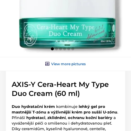
View more pictures
AXIS-Y Cera-Heart My Type
Duo Cream (60 ml)
Duo hydratační krém
kombinuje
lehký gel pro
mastnější T-zónu a výživnější krém pro sušší U-zónu
.
Přináší
hydrataci
,
zklidnění
,
ochranu kožní bariéry
a
vyváženější péči o smíšenou i dehydratovanou pleť.
Díky ceramidům, kyselině hyaluronové, centelle,