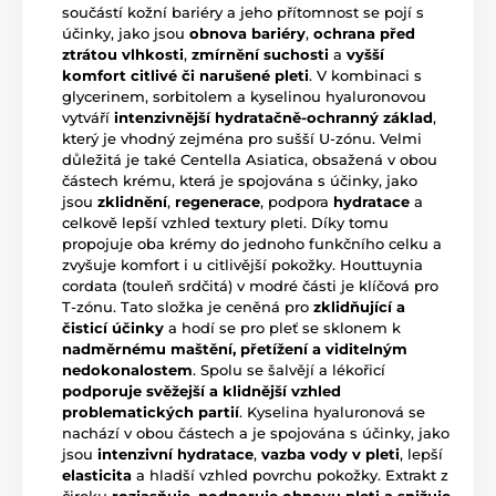
součástí kožní bariéry a jeho přítomnost se pojí s
účinky, jako jsou
obnova bariéry
,
ochrana před
ztrátou vlhkosti
,
zmírnění suchosti
a
vyšší
komfort citlivé či narušené pleti
. V kombinaci s
glycerinem, sorbitolem a kyselinou hyaluronovou
vytváří
intenzivnější hydratačně-ochranný základ
,
který je vhodný zejména pro sušší U-zónu. Velmi
důležitá je také Centella Asiatica, obsažená v obou
částech krému, která je spojována s účinky, jako
jsou
zklidnění
,
regenerace
, podpora
hydratace
a
celkově lepší vzhled textury pleti. Díky tomu
propojuje oba krémy do jednoho funkčního celku a
zvyšuje komfort i u citlivější pokožky. Houttuynia
cordata (touleň srdčitá) v modré části je klíčová pro
T-zónu. Tato složka je ceněná pro
zklidňující a
čisticí účinky
a hodí se pro pleť se sklonem k
nadměrnému maštění, přetížení a viditelným
nedokonalostem
. Spolu se šalvějí a lékořicí
podporuje svěžejší a klidnější vzhled
problematických partií
. Kyselina hyaluronová se
nachází v obou částech a je spojována s účinky, jako
jsou
intenzivní hydratace
,
vazba vody v pleti
, lepší
elasticita
a hladší vzhled povrchu pokožky. Extrakt z
čiroku
rozjasňuje, podporuje obnovu pleti a snižuje