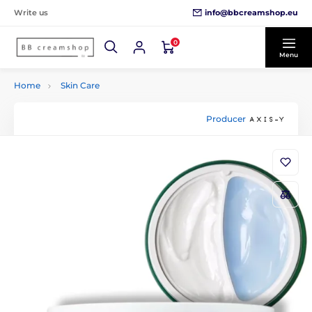
info@bbcreamshop.eu
Write us
0
Menu
Home
Skin Care
Producer