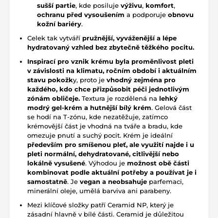
sušší partie
, kde posiluje
výživu
,
komfort
,
ochranu před vysoušením
a podporuje
obnovu
kožní bariéry
.
Celek tak vytváří
pružnější, vyváženější a lépe
hydratovaný vzhled bez zbytečně těžkého pocitu.
Inspirací pro vznik krému byla proměnlivost pleti
v závislosti na klimatu, ročním období i aktuálním
stavu pokožk
y, proto je
vhodný zejména pro
každého, kdo chce přizpůsobit péči jednotlivým
zónám obličeje.
Textura je rozdělená na
lehký
modrý gel-krém a hutnější bílý krém
. Gelová část
se hodí na T-zónu, kde nezatěžuje, zatímco
krémovější část je vhodná na tváře a bradu, kde
omezuje pnutí a suchý pocit. Krém je ideální
především pro smíšenou pleť, ale využití najde i u
pleti normální, dehydratované, citlivější nebo
lokálně vysušené
. Výhodou je
možnost obě části
kombinovat podle aktuální potřeby a používat je i
samostatně
. Je
vegan a neobsahuje
parfemaci,
minerální oleje, umělá barviva ani parabeny.
Mezi klíčové složky patří Ceramid NP, který je
zásadní hlavně v bílé části. Ceramid je důležitou