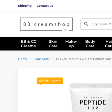
Shipping
Contact us
E.g. product
BB & CC
Skin
Make-
Body
Hai
Creams
Care
up
Care
Car
Home
Hair Care
COSRX Peptide 132 Ultra Perfect Hair
SPF45 PA++++