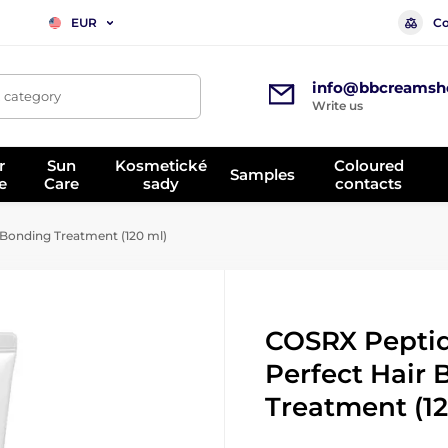
Co
EUR
info@bbcreamsh
, category
Write us
r
Sun
Kosmetické
Coloured
Samples
e
Care
sady
contacts
 Bonding Treatment (120 ml)
COSRX Peptid
Perfect Hair
Treatment (12