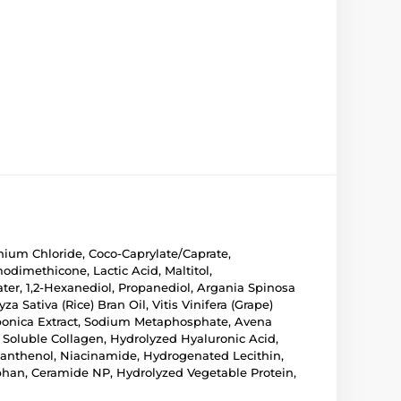
onium Chloride, Coco-Caprylate/Caprate,
dimethicone, Lactic Acid, Maltitol,
ter, 1,2-Hexanediol, Propanediol, Argania Spinosa
 Sativa (Rice) Bran Oil, Vitis Vinifera (Grape)
Japonica Extract, Sodium Metaphosphate, Avena
e, Soluble Collagen, Hydrolyzed Hyaluronic Acid,
 Panthenol, Niacinamide, Hydrogenated Lecithin,
tophan, Ceramide NP, Hydrolyzed Vegetable Protein,