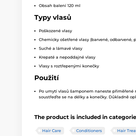
Obsah balení 120 ml
Typy vlasů
Poškozené vlasy
Chemicky ošetřené vlasy (barvené, odbarvené, po
Suché a lámavé vlasy
Krepaté a nepoddajné vlasy
Vlasy s roztřepenými konečky
Použití
Po umytí vlasů šamponem naneste přiměřené mn
soustřeďte se na délky a konečky. Důkladně op
The product is included in categori
Hair Care
Conditioners
Hair Tre