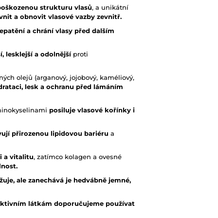
poškozenou strukturu vlasů
, a unikátní
nit a obnovit vlasové vazby zevnitř.
epatění a chrání vlasy před dalším
í, lesklejší a odolnější
proti
ých olejů (arganový, jojobový, kaméliový,
drataci, lesk a ochranu před lámáním
aminokyselinami
posiluje vlasové kořínky i
ují přirozenou lipidovou bariéru
a
i a vitalitu
, zatímco kolagen a ovesné
lnost.
žuje, ale zanechává je hedvábně jemné,
 aktivním látkám doporučujeme používat