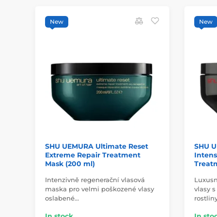
New
New
SHU UEMURA Ultimate Reset
SHU U
Extreme Repair Treatment
Intens
Mask (200 ml)
Treatm
Intenzivně regenerační vlasová
Luxusn
maska pro velmi poškozené vlasy
vlasy 
oslabené…
rostlin
In stock
In sto