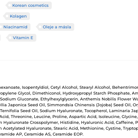
Korean cosmetics
Kolagen
Niacinamid
Oleje a másla
Vitamin E
exanoate, Isopentyldiol, Cetyl Alcohol, Stearyl Alcohol, Behentrim
opylene Glycol, Dimethiconol, Hydroxypropyl Starch Phosphate, Amo
, Sodium Gluconate, Ethylhexylglycerin, Anthemis Nobilis Flower Wa
llia Japonica Seed Oil, Simmondsia Chinensis (Jojoba) Seed Oil, Oryza
a Ternifolia Seed Oil, Sodium Hyaluronate, Tocopherol, Laminaria 
 Acid, Threonine, Leucine, Proline, Aspartic Acid, Isoleucine, Glycin
um Hyaluronate Crosspolymer, Histidine, Hyaluronic Acid, Caffeine,
um Acetylated Hyaluronate, Stearic Acid, Methionine, Cystine, Tryp
Ceramide AP, Ceramide AS, Ceramide EOP.