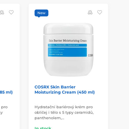
New
COSRX Skin Barrier
CO
85 ml)
Moisturizing Cream (450 ml)
Ha
ml
 pro
Hydratační bariérový krém pro
sy
obličej i tělo s 5 typy ceramidů,
Lux
panthenolem,…
zdr
In stock
In