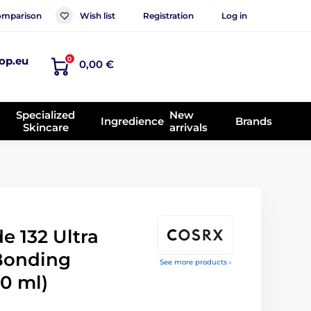
mparison
Wish list
Registration
Log in
op.eu
0
0,00 €
Specialized
New
Ingredience
Brands
Skincare
arrivals
e 132 Ultra
 Bonding
See more products ›
0 ml)