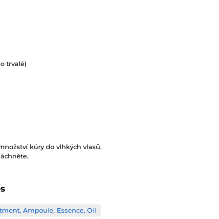
 trvalé)
ožství kúry do vlhkých vlasů,
láchněte.
es
atment, Ampoule, Essence, Oil