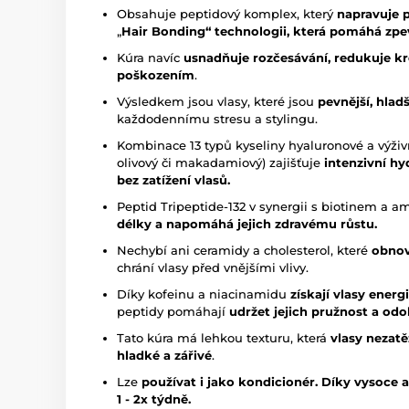
Obsahuje peptidový komplex, který
napravuje 
„
Hair Bonding“ technologii, která pomáhá zpev
Kúra navíc
usnadňuje rozčesávání, redukuje kr
poškozením
.
Výsledkem jsou vlasy, které jsou
pevnější, hladš
každodennímu stresu a stylingu.
Kombinace 13 typů kyseliny hyaluronové a výživn
olivový či makadamiový) zajišťuje
intenzivní hy
bez zatížení vlasů.
Peptid Tripeptide-132 v synergii s biotinem a 
délky
a napomáhá jejich zdravému růstu.
Nechybí ani ceramidy a cholesterol, které
obnov
chrání vlasy před vnějšími vlivy.
Díky kofeinu a niacinamidu
získají vlasy energi
peptidy pomáhají
udržet jejich pružnost a odo
Tato kúra má lehkou texturu, která
vlasy nezatě
hladké a zářivé
.
Lze
používat i jako kondicionér. Díky vysoce
1 - 2x týdně.