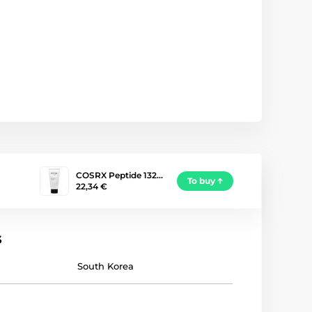
COSRX Peptide 132…
To buy
22,34 €
s
South Korea