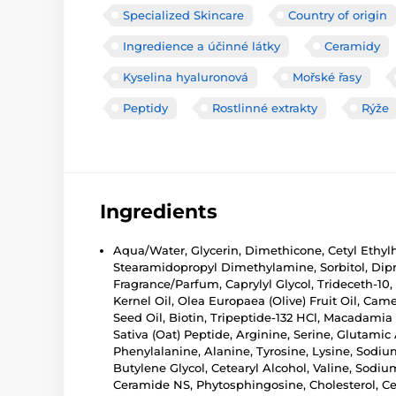
Specialized Skincare
Country of origin
Ingredience a účinné látky
Ceramidy
Kyselina hyaluronová
Mořské řasy
Peptidy
Rostlinné extrakty
Rýže
Ingredients
Aqua/Water, Glycerin, Dimethicone, Cetyl Ethylh
Stearamidopropyl Dimethylamine, Sorbitol, Dipr
Fragrance/Parfum, Caprylyl Glycol, Trideceth-10
Kernel Oil, Olea Europaea (Olive) Fruit Oil, Came
Seed Oil, Biotin, Tripeptide-132 HCl, Macadami
Sativa (Oat) Peptide, Arginine, Serine, Glutamic
Phenylalanine, Alanine, Tyrosine, Lysine, Sodi
Butylene Glycol, Cetearyl Alcohol, Valine, Sodi
Ceramide NS, Phytosphingosine, Cholesterol, 