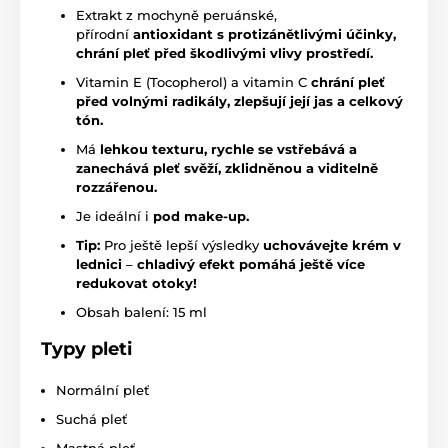
Extrakt z mochyně peruánské,
přírodní
antioxidant s protizánětlivými účinky,
chrání pleť před škodlivými vlivy prostředí.
Vitamin E (Tocopherol) a vitamin C
chrání pleť
před volnými radikály, zlepšují její jas a celkový
tón.
Má
lehkou texturu, rychle se vstřebává a
zanechává pleť svěží, zklidněnou a viditelně
rozzářenou.
Je ideální i
pod make-up.
Tip:
Pro ještě lepší výsledky
uchovávejte krém v
lednici
–
chladivý efekt pomáhá ještě více
redukovat otoky!
Obsah balení: 15 ml
Typy pleti
Normální pleť
Suchá pleť