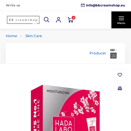
info@bbcreamshop.eu
Write us
0
Menu
Home
Skin Care
Producer