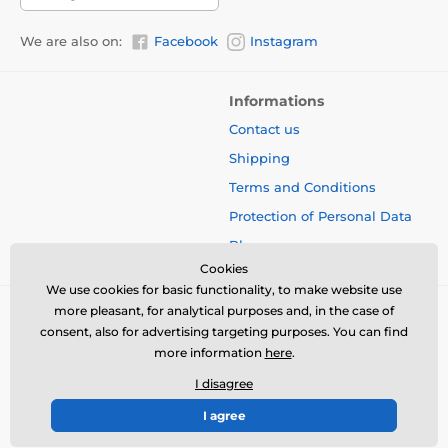
We are also on:
Facebook
Instagram
Informations
Contact us
Shipping
Terms and Conditions
Protection of Personal Data
Blog
Cookies
We use cookies for basic functionality, to make website use
more pleasant, for analytical purposes and, in the case of
consent, also for advertising targeting purposes. You can find
more information
here
.
I disagree
I agree
© 2026 www.bbcreamshop.eu ⦁ E-shop created by
SIMPLIA.cz