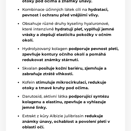
otoky pod očima a známky únavy.
Kombinace účinných látek cílí na
hydrataci,
pevnost i ochranu před vnějšími vlivy.
Obsahuje různé druhy kyseliny hyaluronové,
které intenzivně
hydratují pleť, vyplňují jemné
vrásky a zlepšují elasticitu pokožky v očním
okolí.
Hydrolyzovaný kolagen
podporuje pevnost pleti,
zpevňuje kontury očního okolí a pomáhá
redukovat známky stárnutí.
Skvalan
posiluje kožní bariéru, zjemňuje a
zabraňuje ztrátě vlhkosti.
Kofein
stimuluje mikrocirkulaci, redukuje
otoky a tmavé kruhy pod očima.
Darutosid, aktivní látka
podporující syntézu
kolagenu a elastinu, zpevňuje a vyhlazuje
jemné linky.
Extrakt z kůry Albizie julibrissin
redukuje
známky únavy, ochablost a povolení pleti v
oblasti očí.