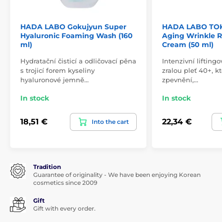
HADA LABO Gokujyun Super
HADA LABO TOK
Hyaluronic Foaming Wash (160
Aging Wrinkle R
ml)
Cream (50 ml)
Hydratační čisticí a odličovací pěna
Intenzivní lifting
s trojicí forem kyseliny
zralou pleť 40+, k
hyaluronové jemně…
zpevnění,…
In stock
In stock
18,51 €
22,34 €
Into the cart
Tradition
Guarantee of originality - We have been enjoying Korean
cosmetics since 2009
Gift
Gift with every order.