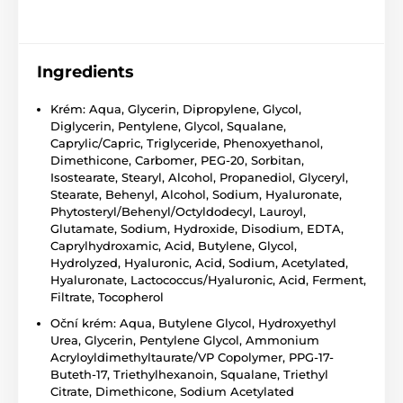
Ingredients
Krém:
Aqua
,
Glycerin
, Dipropylene, Glycol,
Diglycerin, Pentylene, Glycol,
Squalane
,
Caprylic/Capric, Triglyceride, Phenoxyethanol,
Dimethicone,
Carbomer
, PEG-20, Sorbitan,
Isostearate, Stearyl, Alcohol,
Propanediol
, Glyceryl,
Stearate, Behenyl, Alcohol, Sodium, Hyaluronate,
Phytosteryl/Behenyl/Octyldodecyl, Lauroyl,
Glutamate, Sodium, Hydroxide, Disodium, EDTA,
Caprylhydroxamic, Acid, Butylene, Glycol,
Hydrolyzed, Hyaluronic, Acid, Sodium, Acetylated,
Hyaluronate, Lactococcus/Hyaluronic, Acid, Ferment,
Filtrate, Tocopherol
Oční krém:
Aqua
,
Butylene Glycol
, Hydroxyethyl
Urea,
Glycerin
,
Pentylene Glycol
, Ammonium
Acryloyldimethyltaurate/VP Copolymer, PPG-17-
Buteth-17, Triethylhexanoin,
Squalane
, Triethyl
Citrate, Dimethicone, Sodium Acetylated