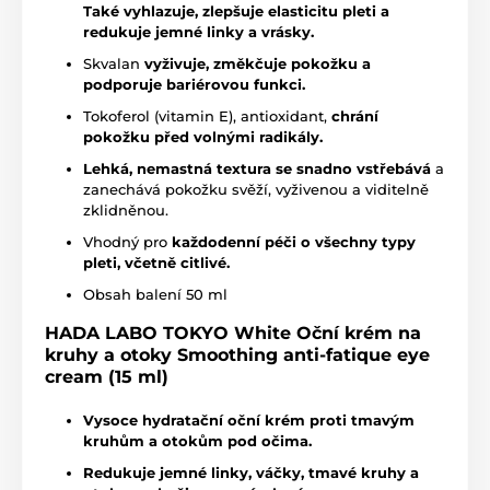
Také vyhlazuje, zlepšuje elasticitu pleti a
redukuje jemné linky a vrásky.
Skvalan
vyživuje, změkčuje pokožku a
podporuje bariérovou funkci.
Tokoferol (vitamin E), antioxidant,
chrání
pokožku před volnými radikály.
Lehká, nemastná textura se snadno vstřebává
a
zanechává pokožku svěží, vyživenou a viditelně
zklidněnou.
Vhodný pro
každodenní péči o všechny typy
pleti, včetně citlivé.
Obsah balení 50 ml
HADA LABO TOKYO White Oční krém na
kruhy a otoky Smoothing anti-fatique eye
cream (15 ml)
Vysoce hydratační oční krém proti tmavým
kruhům a otokům pod očima.
Redukuje jemné linky, váčky, tmavé kruhy a