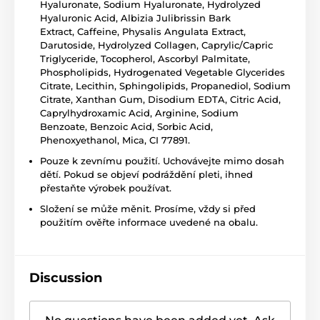
Hyaluronate, Sodium Hyaluronate, Hydrolyzed
Hyaluronic Acid, Albizia Julibrissin Bark
Extract,
Caffeine
, Physalis Angulata Extract,
Darutoside,
Hydrolyzed Collagen
,
Caprylic/Capric
Triglyceride
, Tocopherol,
Ascorbyl Palmitate
,
Phospholipids,
Hydrogenated Vegetable Glycerides
Citrate
, Lecithin, Sphingolipids,
Propanediol
, Sodium
Citrate,
Xanthan Gum
, Disodium EDTA,
Citric Acid
,
Caprylhydroxamic Acid,
Arginine
,
Sodium
Benzoate
,
Benzoic Acid
, Sorbic Acid,
Phenoxyethanol, Mica, CI 77891.
Pouze k zevnímu použití. Uchovávejte mimo dosah
dětí. Pokud se objeví podráždění pleti, ihned
přestaňte výrobek používat.
Složení se může měnit. Prosíme, vždy si před
použitím ověřte informace uvedené na obalu.
Discussion