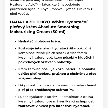
Hyaluronic Acid™ – látce, která napodobuje
přirozenou kyselinu hyaluronovou, jež se s věkem z
pleti vytrácí.
HADA LABO TOKYO White Hydratační
pleťový krém Absolute Smoothing
Moisturizing Cream (50 ml)
Hydratační pleťový krém.
Poskytuje
intenzivní hydrataci
díky pokročilé
kombinaci zvlhčujících složek a více forem
kyseliny hyaluronové, které
působí v hlubších i
povrchových vrstvách pokožky.
Krém zároveň
posiluje kožní bariéru a pomáhá
udržet pleť hebkou, pružnou a chráněnou před
vnějšími vlivy.
Díky obsahu antioxidantů navíc pomáhá
chránit
pleť před předčasným stárnutím.
Super Hyaluronic acid™ – kombinace 3 druhů
kyseliny hyaluronové má
vynikající schopnost
zadržovat vlhkost pro intenzivní hydrataci.