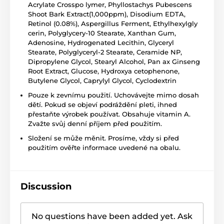
Acrylate Crosspo lymer, Phyllostachys Pubescens
Shoot Bark Extract(1,000ppm), Disodium EDTA,
Retinol (0.08%), Aspergillus Ferment, Ethylhexylgly
cerin, Polyglycery-10 Stearate, Xanthan Gum,
Adenosine, Hydrogenated Lecithin, Glyceryl
Stearate, Polyglyceryl-2 Stearate, Ceramide NP,
Dipropylene Glycol, Stearyl Alcohol, Pan ax Ginseng
Root Extract, Glucose, Hydroxya cetophenone,
Butylene Glycol, Caprylyl Glycol, Cyclodextrin
Pouze k zevnímu použití. Uchovávejte mimo dosah
dětí. Pokud se objeví podráždění pleti, ihned
přestaňte výrobek používat. Obsahuje vitamin A.
Zvažte svůj denní příjem před použitím.
Složení se může měnit. Prosíme, vždy si před
použitím ověřte informace uvedené na obalu.
Discussion
No questions have been added yet. Ask