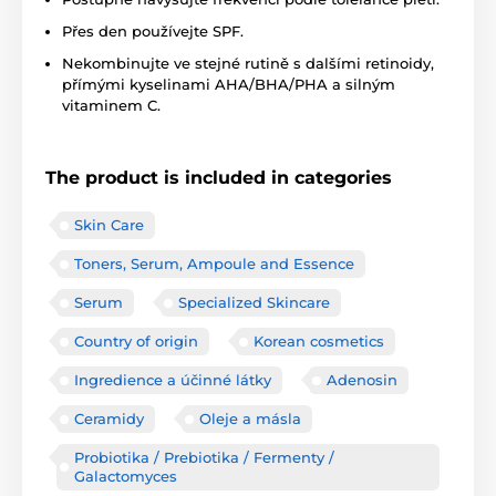
Přes den používejte SPF.
Nekombinujte ve stejné rutině s dalšími retinoidy,
přímými kyselinami AHA/BHA/PHA a silným
vitaminem C.
The product is included in categories
Skin Care
Toners, Serum, Ampoule and Essence
Serum
Specialized Skincare
Country of origin
Korean cosmetics
Ingredience a účinné látky
Adenosin
Ceramidy
Oleje a másla
Probiotika / Prebiotika / Fermenty /
Galactomyces