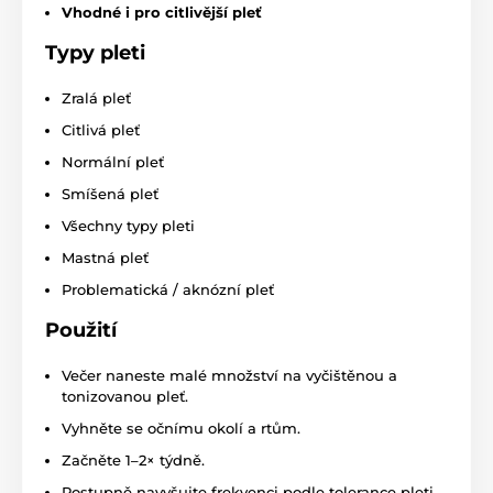
Vhodné i pro citlivější pleť
Typy pleti
Zralá pleť
Citlivá pleť
Normální pleť
Smíšená pleť
Všechny typy pleti
Mastná pleť
Problematická / aknózní pleť
Použití
Večer naneste malé množství na vyčištěnou a
tonizovanou pleť.
Vyhněte se očnímu okolí a rtům.
Začněte 1–2× týdně.
Postupně navyšujte frekvenci podle tolerance pleti.