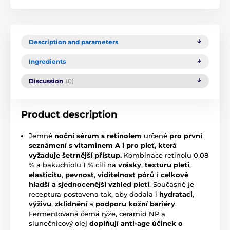
Description and parameters
Ingredients
Discussion
(0)
Product description
Jemné
noční sérum s retinolem
určené
pro první
seznámení s vitaminem A i pro pleť, která
vyžaduje šetrnější přístup.
Kombinace retinolu 0,08
% a bakuchiolu 1 % cílí na
vrásky
,
texturu pleti
,
elasticitu
,
pevnost
,
viditelnost pórů
i
celkově
hladší a sjednocenější vzhled pleti
. Současně je
receptura postavena tak, aby dodala i
hydrataci
,
výživu
,
zklidnění
a
podporu kožní bariéry
.
Fermentovaná černá rýže, ceramid NP a
slunečnicový olej
doplňují anti-age účinek o