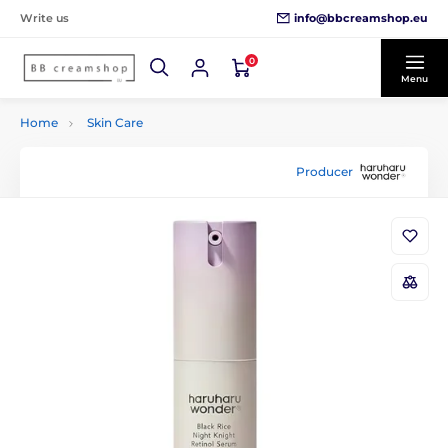
info@bbcreamshop.eu
Write us
0
Menu
Home
Skin Care
Producer