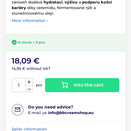
zároveň dodává
hydrataci
,
výživu
a
podporu kožní
bariéry
díky ceramidu, fermentované rýži a
slunečnicovému oleji.
More information ›
In stock > 5 pcs
18,09 €
14,95 € without VAT
Into the cart
pcs
Do you need advice?
E-mail us
info@bbcreamshop.eu
Seller information