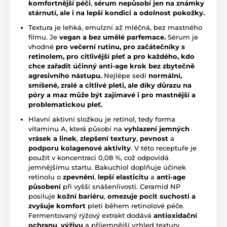
komfortnější péči
,
sérum nepůsobí jen na známky
stárnutí, ale i na lepší kondici a odolnost pokožky.
Textura je lehká, emulzní až mléčná, bez mastného
filmu. Je
vegan a bez umělé parfemace.
Sérum je
vhodné
pro večerní rutinu, pro začátečníky s
retinolem, pro citlivější pleť a pro každého, kdo
chce zařadit účinný anti-age krok bez zbytečně
agresivního nástupu.
Nejlépe sedí
normální,
smíšené, zralé a citlivé pleti, ale díky důrazu na
póry a maz může být zajímavé i pro mastnější a
problematickou pleť.
Hlavní aktivní složkou je retinol, tedy forma
vitaminu A, která působí na
vyhlazení jemných
vrásek a linek
,
zlepšení textury
,
pevnost
a
podporu kolagenové aktivity
. V této receptuře je
použit v koncentraci 0,08 %, což odpovídá
jemnějšímu startu. Bakuchiol doplňuje účinek
retinolu o
zpevnění
,
lepší elasticitu
a
anti-age
působení
při vyšší snášenlivosti. Ceramid NP
posiluje
kožní bariéru
,
omezuje pocit suchosti a
zvyšuje komfort
pleti během retinolové péče.
Fermentovaný rýžový extrakt dodává
antioxidační
ochranu
,
výživu
a příjemnější vzhled textury.