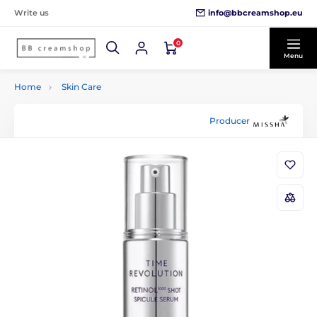
info@bbcreamshop.eu
Write us
0
Menu
Home
Skin Care
Producer