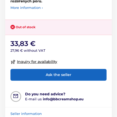
rozšířených pórů.
More information ›
Out of stock
33,83 €
27,96 € without VAT
Inquiry for availability
Ask the seller
Do you need advice?
E-mail us
info@bbcreamshop.eu
Seller information