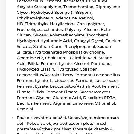
Lactobacillus Ferment, Acrylates/C10-30 Alkyl
Acrylate Crosspolymer, Tromethamine, Dipropylene
Glycol, Hydrolyzed Sponge (1,485ppm),
Ethylhexylglycerin, Adenosine, Retinol,
HDI/Trimethylol Hexyllactone Crosspolymer,
Fructooligosaccharides, Polyvinyl Alcohol, Beta-
Glucan, Glyceryl Polymethacrylate, Tocopherol,
Hydrolyzed Hyaluronic Acid, Caprylyl Glycol, Calcium
Silicate, Xanthan Gum, Phenylpropanol, Sodium
Silicate, Hydrogenated Phosphatidylcholine,
Ceramide NP, Cholesterol, Palmitic Acid, Stearic
Acid, Bifida Ferment Lysate, Alcohol, Panthenol,
Hydrolyzed Elastin, Hydrolyzed Collagen,
Lactobacillus/Acerola Cherry Ferment, Lactobacillus
Ferment Lysate, Lactococcus Ferment, Lactococcus
Ferment Lysate, Leuconostoc/Radish Root Ferment
Filtrate, Bifida Ferment Filtrate, Saccharomyces
Ferment, Glycine, Glutamic Acid, Disodium EDTA,
Bacillus Ferment, Arginine, Limonene, Citronellol,
Geraniol
Pouze k zevnímu použití. Uchovávejte mimo dosah
dětí. Pokud se objeví podráždění pleti, ihned
přestaňte výrobek používat. Obsahuje vitamin A.