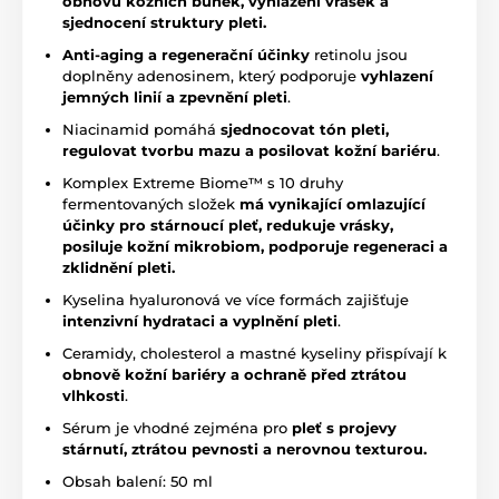
obnovu kožních buněk, vyhlazení vrásek a
sjednocení struktury pleti.
Anti-aging a regenerační účinky
retinolu jsou
doplněny adenosinem, který podporuje
vyhlazení
jemných linií a zpevnění pleti
.
Niacinamid pomáhá
sjednocovat tón pleti,
regulovat tvorbu mazu a posilovat kožní bariéru
.
Komplex Extreme Biome™ s 10 druhy
fermentovaných složek
má
vynikající omlazující
účinky pro stárnoucí pleť, redukuje vrásky,
posiluje kožní mikrobiom, podporuje regeneraci a
zklidnění pleti.
Kyselina hyaluronová ve více formách zajišťuje
intenzivní hydrataci a vyplnění pleti
.
Ceramidy, cholesterol a mastné kyseliny přispívají k
obnově kožní bariéry a ochraně před ztrátou
vlhkosti
.
Sérum je vhodné zejména pro
pleť s projevy
stárnutí, ztrátou pevnosti a nerovnou texturou.
Obsah balení: 50 ml