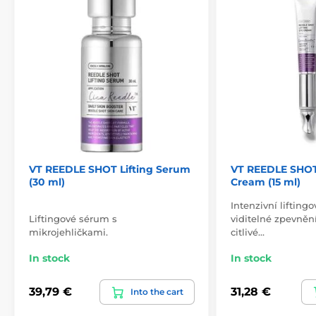
VT REEDLE SHOT Lifting Serum
VT REEDLE SHOT 
(30 ml)
Cream (15 ml)
Intenzivní lifting
Liftingové sérum s
viditelné zpevněn
mikrojehličkami.
citlivé…
In stock
In stock
39,79 €
31,28 €
Into the cart