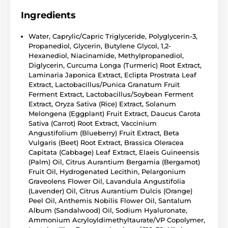
Ingredients
Water, Caprylic/Capric Triglyceride, Polyglycerin-3,
Propanediol, Glycerin, Butylene Glycol, 1,2-
Hexanediol, Niacinamide, Methylpropanediol,
Diglycerin, Curcuma Longa (Turmeric) Root Extract,
Laminaria Japonica Extract, Eclipta Prostrata Leaf
Extract, Lactobacillus/Punica Granatum Fruit
Ferment Extract, Lactobacillus/Soybean Ferment
Extract, Oryza Sativa (Rice) Extract, Solanum
Melongena (Eggplant) Fruit Extract, Daucus Carota
Sativa (Carrot) Root Extract, Vaccinium
Angustifolium (Blueberry) Fruit Extract, Beta
Vulgaris (Beet) Root Extract, Brassica Oleracea
Capitata (Cabbage) Leaf Extract, Elaeis Guineensis
(Palm) Oil, Citrus Aurantium Bergamia (Bergamot)
Fruit Oil, Hydrogenated Lecithin, Pelargonium
Graveolens Flower Oil, Lavandula Angustifolia
(Lavender) Oil, Citrus Aurantium Dulcis (Orange)
Peel Oil, Anthemis Nobilis Flower Oil, Santalum
Album (Sandalwood) Oil, Sodium Hyaluronate,
Ammonium Acryloyldimethyltaurate/VP Copolymer,