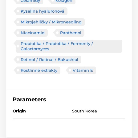
Ceramidy
Kolagen
Kyselina hyaluronová
Mikrojehličky / Mikroneedling
Niacinamid
Panthenol
Probiotika / Prebiotika / Fermenty /
Galactomyces
Retinol / Retinal / Bakuchiol
Rostlinné extrakty
Vitamin E
Parameters
Origin
South Korea