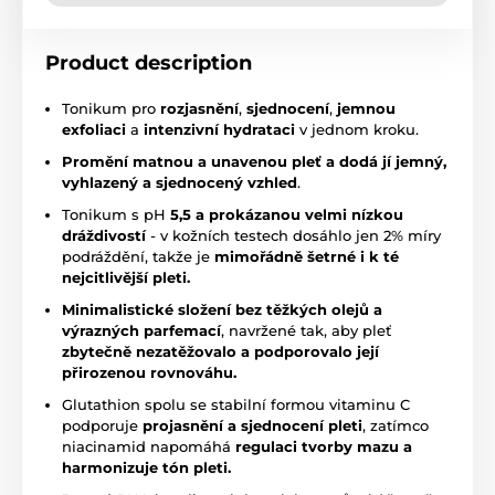
Product description
Tonikum pro
rozjasnění
,
sjednocení
,
jemnou
exfoliaci
a
intenzivní hydrataci
v jednom kroku.
Promění matnou a unavenou pleť a dodá jí jemný,
vyhlazený a sjednocený vzhled
.
Tonikum s pH
5,5 a prokázanou velmi nízkou
dráždivostí
- v kožních testech dosáhlo jen 2% míry
podráždění, takže je
mimořádně šetrné i k té
nejcitlivější pleti.
Minimalistické složení bez těžkých olejů a
výrazných parfemací
, navržené tak, aby pleť
zbytečně nezatěžovalo a podporovalo její
přirozenou rovnováhu.
Glutathion spolu se stabilní formou vitaminu C
podporuje
projasnění a sjednocení pleti
, zatímco
niacinamid napomáhá
regulaci tvorby ma
zu a
harmonizuje tón pleti.