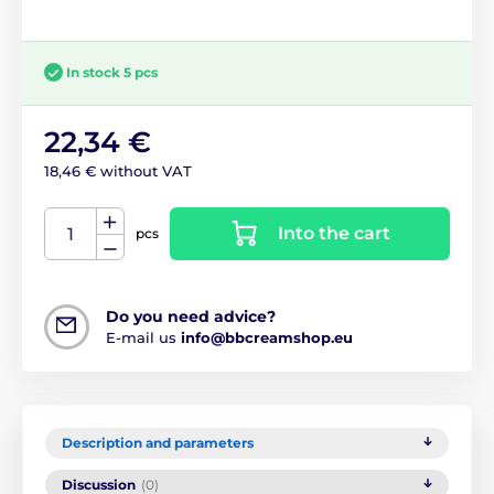
In stock 5 pcs
22,34 €
18,46 € without VAT
Into the cart
pcs
Do you need advice?
E-mail us
info@bbcreamshop.eu
Description and parameters
Discussion
(0)