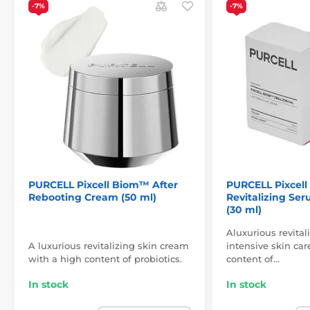
-7%
-7%
PURCELL Pixcell Biom™ After
PURCELL Pixcel
Rebooting Cream (50 ml)
Revitalizing Ser
(30 ml)
Aluxurious revital
A luxurious revitalizing skin cream
intensive skin car
with a high content of probiotics.
content of…
In stock
In stock