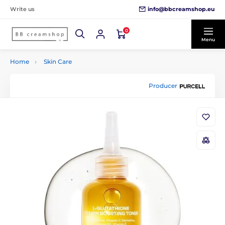
info@bbcreamshop.eu
Write us
0
Menu
Home
Skin Care
Producer