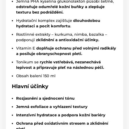
Jemná PHA kyselina glukonolakton působí šetrně,
odstraňuje odumřelé kožní buňky a zlepšuje
texturu bez podráždění.
Hydratační komplex zajišťuje
dlouhodobou
hydrata
ci a pocit komfortu
.
Rostlinné extrakty – kurkuma, nimba, bazalka –
podporují
zklidnění
a antioxidační účinky.
Vitamin E
doplňuje ochranu před volnými radikály
a posiluje obranyschopnost pleti.
Tonikum se
rychle vstřebává, nezanechává
lepivost a připravuje pleť na následnou péči.
Obsah balení 150 ml
Hlavní účinky
Rozjasnění a sjednocení tónu
Jemná exfoliace a vyhlazení textury
Intenzivní hydratace a podpora kožní bariéry
Ochrana před oxidativním stresem a zklidnění
pleti