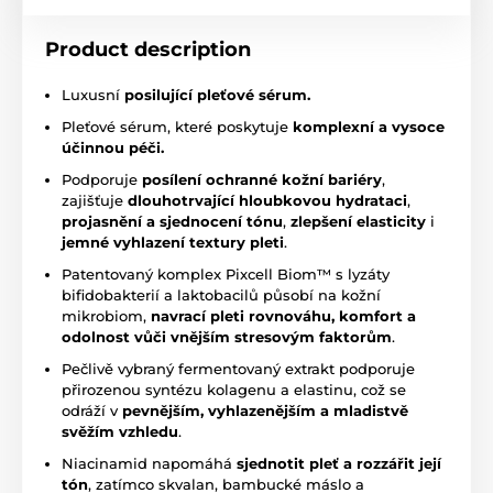
Product description
Luxusní
posilující pleťové sérum.
Pleťové sérum, které poskytuje
komplexní a vysoce
účinnou péči.
Podporuje
posílení ochranné kožní bariéry
,
zajišťuje
dlouhotrvající hloubkovou hydrataci
,
projasnění a sjednocení tónu
,
zlepšení elasticity
i
jemné vyhlazení textury pleti
.
Patentovaný komplex Pixcell Biom™ s lyzáty
bifidobakterií a laktobacilů působí na kožní
mikrobiom,
navrací pleti rovnováhu, komfort a
odolnost vůči vnějším stresovým faktorům
.
Pečlivě vybraný fermentovaný extrakt podporuje
přirozenou syntézu kolagenu a elastinu, což se
odráží v
pevnějším, vyhlazenějším a mladistvě
svěžím vzhledu
.
Niacinamid napomáhá
sjednotit pleť a rozzářit její
tón
, zatímco skvalan, bambucké máslo a