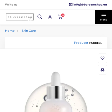
info@bbcreamshop.eu
Write us
0
Menu
Home
Skin Care
Producer