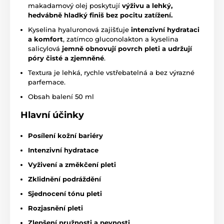
makadamový olej poskytují
výživu a lehký,
hedvábně hladký finiš bez pocitu zatížení.
Kyselina hyaluronová zajišťuje
intenzivní hydrataci
a komfort
, zatímco gluconolakton a kyselina
salicylová
jemně obnovují povrch pleti a udržují
póry čisté a zjemněné
.
Textura je lehká, rychle vstřebatelná a bez výrazné
parfemace.
Obsah balení 50 ml
Hlavní účinky
Posílení kožní bariéry
Intenzivní hydratace
Vyživení a změkčení pleti
Zklidnění podráždění
Sjednocení tónu pleti
Rozjasnění pleti
Zlepšení pružnosti a pevnosti