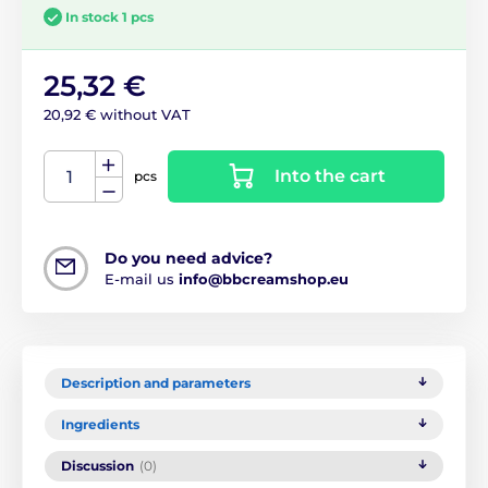
In stock 1 pcs
25,32 €
20,92 € without VAT
Into the cart
pcs
Do you need advice?
E-mail us
info@bbcreamshop.eu
Description and parameters
Ingredients
Discussion
(0)