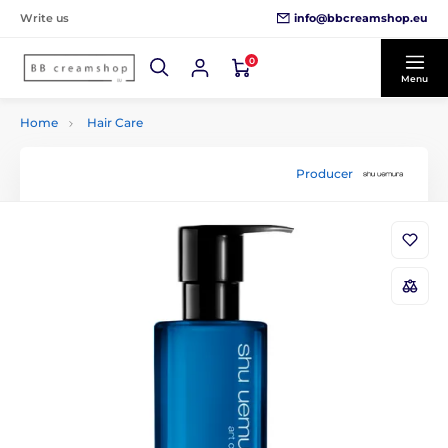
info@bbcreamshop.eu
Write us
0
Menu
Home
Hair Care
Producer