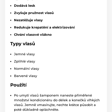
Dodává lesk
Zvyšuje pružnost vlasů
Nezatěžuje vlasy
Redukuje krepatění a elektrizování
Chrání vlasové vlákno
Typy vlasů
Jemné vlasy
Zplihlé vlasy
Normální vlasy
Barvené vlasy
Použití
Po umytí vlasů šamponem naneste přiměřené
množství kondicionéru do délek a konečků vlhkých
vlasů. Jemně vmasírujte, nechte krátce působit a
poté důkladně opláchněte.