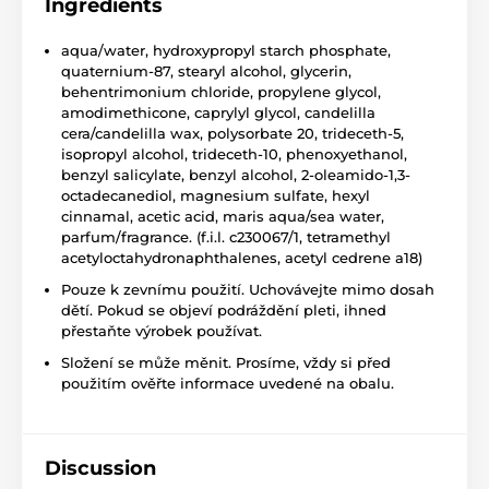
Ingredients
aqua/water, hydroxypropyl starch phosphate,
quaternium-87, stearyl alcohol, glycerin,
behentrimonium chloride, propylene glycol,
amodimethicone, caprylyl glycol, candelilla
cera/candelilla wax, polysorbate 20, trideceth-5,
isopropyl alcohol, trideceth-10, phenoxyethanol,
benzyl salicylate, benzyl alcohol, 2-oleamido-1,3-
octadecanediol, magnesium sulfate, hexyl
cinnamal, acetic acid, maris aqua/sea water,
parfum/fragrance. (f.i.l. c230067/1, tetramethyl
acetyloctahydronaphthalenes, acetyl cedrene a18)
Pouze k zevnímu použití. Uchovávejte mimo dosah
dětí. Pokud se objeví podráždění pleti, ihned
přestaňte výrobek používat.
Složení se může měnit. Prosíme, vždy si před
použitím ověřte informace uvedené na obalu.
Discussion