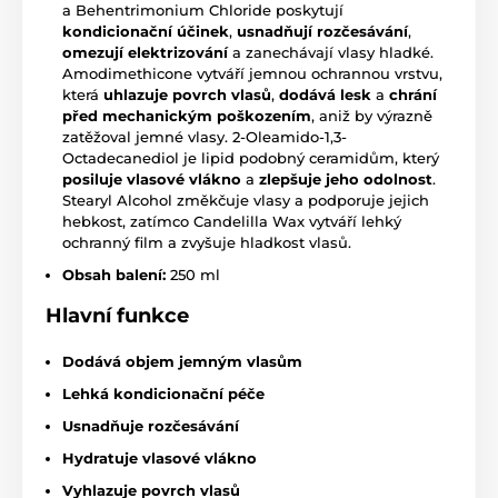
a Behentrimonium Chloride poskytují
kondicionační účinek
,
usnadňují rozčesávání
,
omezují elektrizování
a zanechávají vlasy hladké.
Amodimethicone vytváří jemnou ochrannou vrstvu,
která
uhlazuje povrch vlasů
,
dodává lesk
a
chrání
před mechanickým poškozením
, aniž by výrazně
zatěžoval jemné vlasy. 2-Oleamido-1,3-
Octadecanediol je lipid podobný ceramidům, který
posiluje vlasové vlákno
a
zlepšuje jeho odolnost
.
Stearyl Alcohol změkčuje vlasy a podporuje jejich
hebkost, zatímco Candelilla Wax vytváří lehký
ochranný film a zvyšuje hladkost vlasů.
Obsah balení:
250 ml
Hlavní
funkce
Dodává objem jemným vlasům
Lehká kondicionační péče
Usnadňuje rozčesávání
Hydratuje vlasové vlákno
Vyhlazuje povrch vlasů