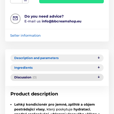
Do you need advice?
E-mail us
info@bbcreamshop.eu
Seller information
Description and parameters
Ingredients
Discussion
(0)
Product description
Lehký kondicionér pro jemné, zplihlé a objem
postrádající vlasy
, který poskytuje
hydrataci
,
snadné rozčesávání
,
uhlazení vlasového vlákna
a