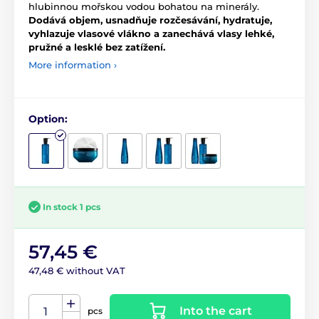
hlubinnou mořskou vodou bohatou na minerály.
Dodává objem, usnadňuje rozčesávání, hydratuje,
vyhlazuje vlasové vlákno a zanechává vlasy lehké,
pružné a lesklé bez zatížení.
More information ›
Option:
In stock 1 pcs
57,45 €
47,48 € without VAT
Into the cart
pcs