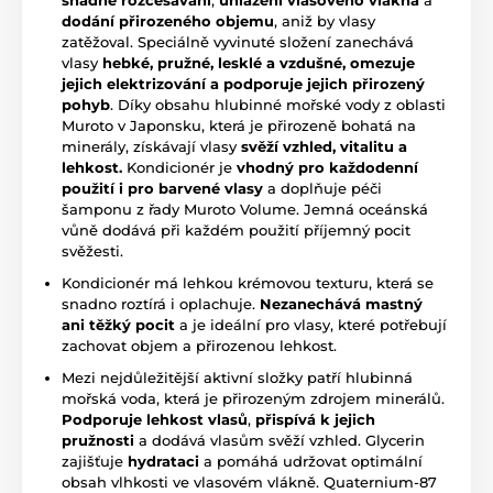
dodání přirozeného objemu
, aniž by vlasy
zatěžoval. Speciálně vyvinuté složení zanechává
vlasy
hebké, pružné, lesklé a vzdušné, omezuje
jejich elektrizování a podporuje jejich přirozený
pohyb
. Díky obsahu hlubinné mořské vody z oblasti
Muroto v Japonsku, která je přirozeně bohatá na
minerály, získávají vlasy
svěží vzhled, vitalitu a
lehkost.
Kondicionér je
vhodný pro každodenní
použití i pro barvené vlasy
a doplňuje péči
šamponu z řady Muroto Volume. Jemná oceánská
vůně dodává při každém použití příjemný pocit
svěžesti.
Kondicionér má lehkou krémovou texturu, která se
snadno roztírá i oplachuje.
Nezanechává mastný
ani těžký pocit
a je ideální pro vlasy, které potřebují
zachovat objem a přirozenou lehkost.
Mezi nejdůležitější aktivní složky patří hlubinná
mořská voda, která je přirozeným zdrojem minerálů.
Podporuje lehkost vlasů
,
přispívá k jejich
pružnosti
a dodává vlasům svěží vzhled. Glycerin
zajišťuje
hydrataci
a pomáhá udržovat optimální
obsah vlhkosti ve vlasovém vlákně. Quaternium-87