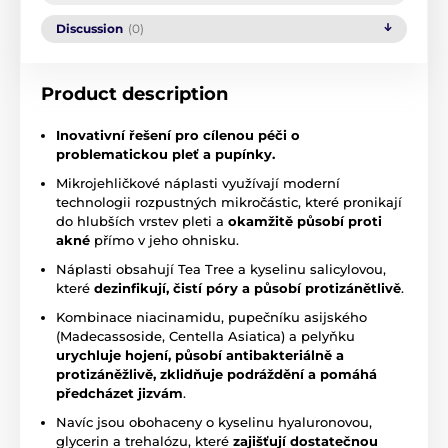
Discussion
(0)
Product description
Inovativní řešení pro cílenou péči o
problematickou pleť a pupínky.
Mikrojehličkové náplasti využívají moderní
technologii rozpustných mikročástic, které pronikají
do hlubších vrstev pleti a
okamžitě působí proti
akné
přímo v jeho ohnisku.
Náplasti obsahují Tea Tree a kyselinu salicylovou,
které
dezinfikují, čistí póry a působí protizánětlivě
.
Kombinace niacinamidu, pupečníku asijského
(Madecassoside, Centella Asiatica) a pelyňku
urychluje hojení, působí antibakteriálně a
protizáněžlivě, zklidňuje podráždění a pomáhá
předcházet jizvám
.
Navíc jsou obohaceny o kyselinu hyaluronovou,
glycerin a trehalózu, které
zajišťují dostatečnou