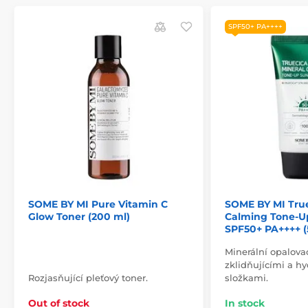
SPF50+ PA++++
SOME BY MI Pure Vitamin C
SOME BY MI True
Glow Toner (200 ml)
Calming Tone-
SPF50+ PA++++ (
Minerální opalova
zklidňujícími a h
Rozjasňující pleťový toner.
složkami.
Out of stock
In stock