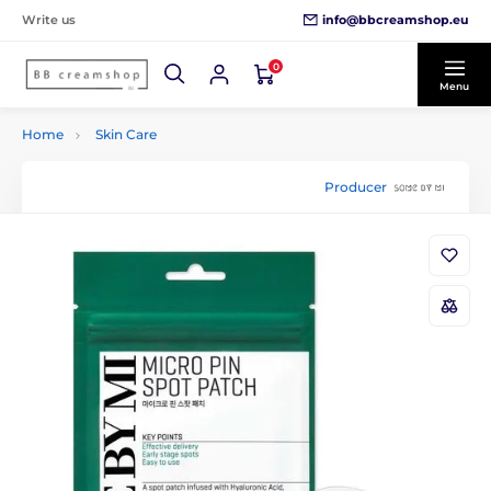
info@bbcreamshop.eu
Write us
0
Menu
Home
Skin Care
Producer