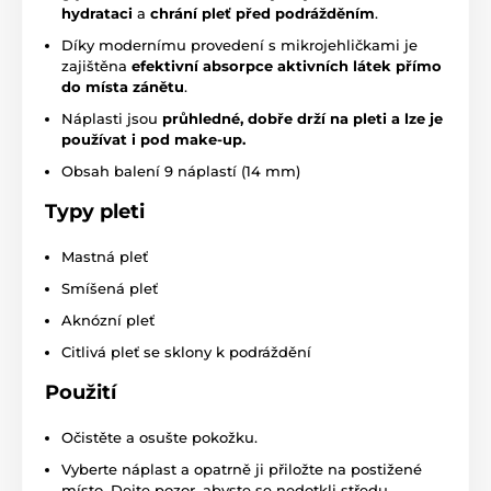
hydrataci
a
chrání pleť před podrážděním
.
Díky modernímu provedení s mikrojehličkami je
zajištěna
efektivní absorpce aktivních látek přímo
do místa zánětu
.
Náplasti jsou
průhledné, dobře drží na pleti a lze je
používat i pod make-up.
Obsah balení 9 náplastí (14 mm)
Typy pleti
Mastná pleť
Smíšená pleť
Aknózní pleť
Citlivá pleť se sklony k podráždění
Použití
Očistěte a osušte pokožku.
Vyberte náplast a opatrně ji přiložte na postižené
místo. Dejte pozor, abyste se nedotkli středu