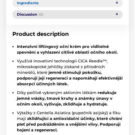
Ingredients
Discussion
(0)
Product description
Intenzivní liftingový oční krém pro viditelné
zpevnění a vyhlazení citlivé oblasti očního okolí.
Využívá inovativní technologii CICA Reedle™,
mikroskopické jehličky získané z přírodních
minerálů, které
jemně stimulují pokožku,
podporují její regeneraci a napomáhají efektivnější
absorpci účinných látek.
Díky pečlivě vybraným aktivním látkám
redukuje
jemné vrásky, tmavé kruhy a známky únavy v
očním okolí, vyživuje, zklidňuje a hydratuje.
Výtažky z Centella Asiatica (pupečník asijský) a fíku
mají
zklidňující a antioxidační účinky, které chrání
pleť před podrážděním a vnějšími vlivy. Podporují
hojení a regeneraci.