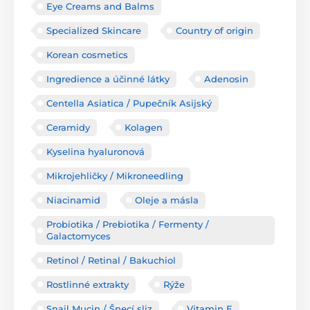
Eye Creams and Balms
Specialized Skincare
Country of origin
Korean cosmetics
Ingredience a účinné látky
Adenosin
Centella Asiatica / Pupečník Asijský
Ceramidy
Kolagen
Kyselina hyaluronová
Mikrojehličky / Mikroneedling
Niacinamid
Oleje a másla
Probiotika / Prebiotika / Fermenty /
Galactomyces
Retinol / Retinal / Bakuchiol
Rostlinné extrakty
Rýže
Snail Mucin / Šnecí sliz
Vitamin E