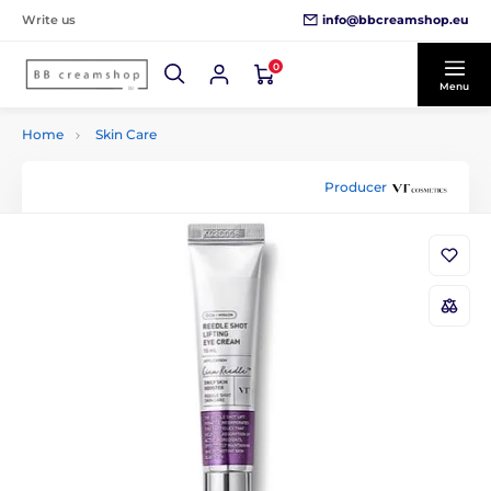
info@bbcreamshop.eu
Write us
0
Menu
Home
Skin Care
Producer