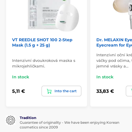
VT REEDLE SHOT 100 2-Step
Dr. MELAXIN Eye
Mask (1.5 g + 25 g)
Eyecream for Ey
Intenzivní oční 
Intenzivní dvoukroková maska s
váčky pod očima, 
mikrojehličkami.
jemné vrásky a…
In stock
In stock
5,11 €
33,83 €
Into the cart
Tradition
Guarantee of originality - We have been enjoying Korean
cosmetics since 2009