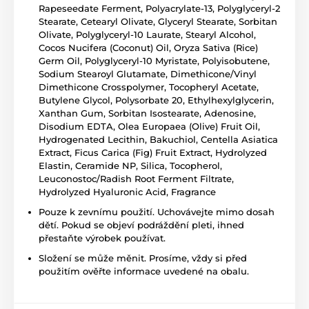
Rapeseedate Ferment, Polyacrylate-13, Polyglyceryl-2
Stearate, Cetearyl Olivate, Glyceryl Stearate, Sorbitan
Olivate, Polyglyceryl-10 Laurate, Stearyl Alcohol,
Cocos Nucifera (Coconut) Oil, Oryza Sativa (Rice)
Germ Oil, Polyglyceryl-10 Myristate, Polyisobutene,
Sodium Stearoyl Glutamate, Dimethicone/Vinyl
Dimethicone Crosspolymer, Tocopheryl Acetate,
Butylene Glycol, Polysorbate 20, Ethylhexylglycerin,
Xanthan Gum, Sorbitan Isostearate, Adenosine,
Disodium EDTA, Olea Europaea (Olive) Fruit Oil,
Hydrogenated Lecithin, Bakuchiol, Centella Asiatica
Extract, Ficus Carica (Fig) Fruit Extract, Hydrolyzed
Elastin, Ceramide NP, Silica, Tocopherol,
Leuconostoc/Radish Root Ferment Filtrate,
Hydrolyzed Hyaluronic Acid, Fragrance
Pouze k zevnímu použití. Uchovávejte mimo dosah
dětí. Pokud se objeví podráždění pleti, ihned
přestaňte výrobek používat.
Složení se může měnit. Prosíme, vždy si před
použitím ověřte informace uvedené na obalu.