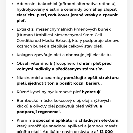
Adenosin, bakuchiol (přírodní alternativa retinolu),
hydrolyzovaný elastin a ceramidy pomáhají zlepšit
elasticitu pleti, redukovat jemné vrásky a zpevnit
pleť.
Extrakt z mezenchymálních kmenových buněk
(Human Umbilical Mesenchymal Stem Cell
Conditioned Media Extract), který podporuje obnovu
kožních buněk a zlepšuje celkový stav pleti.
Kolagen zpevňuje pleť a obnovuje její elasticitu.
Obsah vitamínu E (Tocopherol)
chrání pleť před
volnými radikály a předčasným stárnutím.
Niacinamid a ceramidy
pomáhají zlepšit strukturu
pleti, sjednotit tón a posílit kožní bariéru.
Různé kyseliny hyaluronové pleť
hydratují
.
Bambucké máslo, kokosový olej, olej z rýžových
klíčků a olivový olej poskytují pleti
výživu a
podporují regeneraci.
Krém má
speciální aplikátor s chladivým efektem
,
který umožňuje snadnou aplikaci a jemnou masáž
očního okolí. Aplikátor navíc poskytuje až
12 000