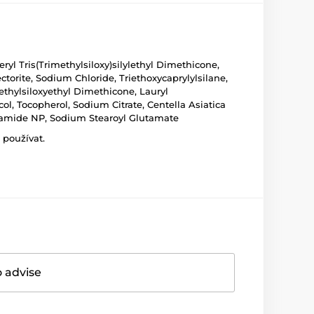
eryl Tris(Trimethylsiloxy)silylethyl Dimethicone,
torite, Sodium Chloride, Triethoxycaprylylsilane,
methylsiloxyethyl Dimethicone, Lauryl
ol, Tocopherol, Sodium Citrate, Centella Asiatica
 Ceramide NP, Sodium Stearoyl Glutamate
 používat.
o advise