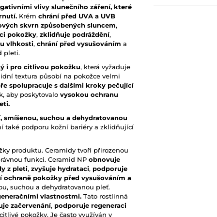
ativními vlivy slunečního záření, které
nutí.
Krém
chrání před UVA a UVB
ových skvrn způsobených sluncem
,
aci pokožky
,
zklidňuje podráždění
,
tu vlhkosti
,
chrání před vysušováním
a
pleti.
ý i pro citlivou pokožku
, která vyžaduje
idní textura působí na pokožce velmi
e spolupracuje s dalšími kroky pečující
ak, aby poskytovalo
vysokou ochranu
ti.
ní, smíšenou, suchou a dehydratovanou
 také podporu kožní bariéry a zklidňující
ožky produktu. Ceramidy tvoří přirozenou
správnou funkci. Ceramid NP
obnovuje
y z pleti
,
zvyšuje hydrataci
,
podporuje
pší ochraně pokožky před vysušováním a
vou, suchou a dehydratovanou pleť.
eneračními vlastnostmi.
Tato rostlinná
uje začervenání
,
podporuje regeneraci
itlivé pokožky. Je často využíván v