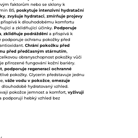
ovým faktorům nebo se sklony k
amin B5,
poskytuje intenzivní hydratační
žky
,
zvyšuje hydrataci
,
zmírňuje projevy
 přispívá k dlouhodobému komfortu
ující a zklidňující účinky.
Podporuje
u
,
zklidňuje podráždění
a přispívá k
ě podporuje ochranu pokožky před
antioxidant.
Chrání pokožku před
nu před předčasným stárnutím
,
celkovou obranyschopnost pokožky vůči
e přirozené fungování kožní bariéry.
t
,
podporuje regeneraci ochranné
tlivé pokožky. Glycerin představuje jednu
ce,
váže vodu v pokožce
,
omezuje
 dlouhodobě hydratovaný vzhled.
dávají pokožce jemnost a komfort,
vyživují
a podporují hebký vzhled bez