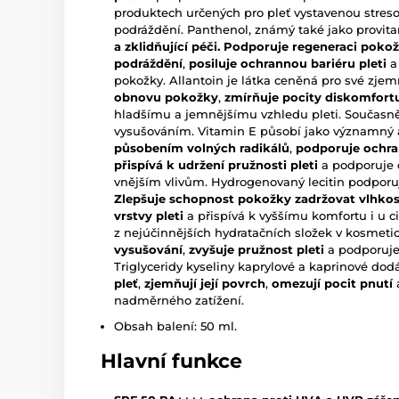
produktech určených pro pleť vystavenou stres
podráždění. Panthenol, známý také jako provit
a zklidňující péči. Podporuje regeneraci poko
podráždění
,
posiluje ochrannou bariéru pleti
a
pokožky. Allantoin je látka ceněná pro své zjemň
obnovu pokožky
,
zmírňuje pocity diskomfort
hladšímu a jemnějšímu vzhledu pleti. Současn
vysušováním. Vitamin E působí jako významný 
působením volných radikálů
,
podporuje ochra
přispívá k udržení pružnosti pleti
a podporuje 
vnějším vlivům. Hydrogenovaný lecitin podporuj
Zlepšuje schopnost pokožky zadržovat vlhkos
vrstvy pleti
a přispívá k vyššímu komfortu i u ci
z nejúčinnějších hydratačních složek v kosmeti
vysušování
,
zvyšuje pružnost pleti
a podporuje
Triglyceridy kyseliny kaprylové a kaprinové do
pleť
,
zjemňují její povrch
,
omezují pocit pnutí
nadměrného zatížení.
Obsah balení: 50 ml.
Hlavní funkce