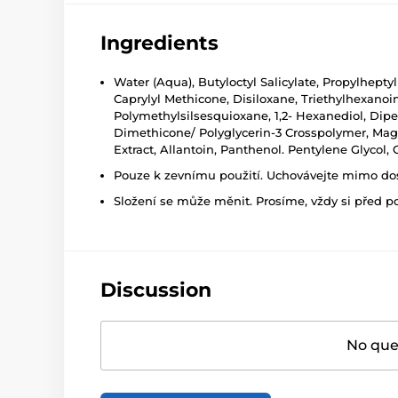
Ingredients
Water (Aqua), Butyloctyl Salicylate, Propylheptyl
Caprylyl Methicone, Disiloxane, Triethylhexanoi
Polymethylsilsesquioxane, 1,2- Hexanediol, Dipen
Dimethicone/ Polyglycerin-3 Crosspolymer, Magne
Extract, Allantoin, Panthenol. Pentylene Glycol
Pouze k zevnímu použití. Uchovávejte mimo dosa
Složení se může měnit. Prosíme, vždy si před p
Discussion
No ques