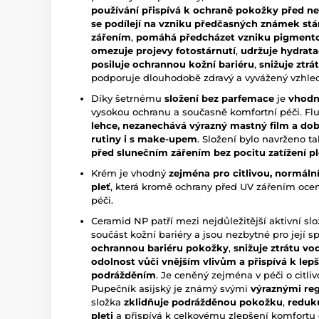
používání přispívá k ochraně pokožky před neg
se podílejí na vzniku předčasných známek stár
zářením
,
pomáhá předcházet vzniku pigment
omezuje projevy fotostárnutí
,
udržuje hydrat
posiluje ochrannou kožní bariéru
,
snižuje ztrá
podporuje dlouhodobě zdravý a vyvážený vzhled 
Díky šetrnému
složení bez parfemace
je
vhodn
vysokou ochranu a současně komfortní péči. Flu
lehce, nezanechává výrazný mastný film a dobř
rutiny i s make-upem
. Složení bylo navrženo t
před slunečním zářením bez pocitu zatížení ple
Krém je vhodný
zejména pro citlivou, normál
pleť
, která kromě ochrany před UV zářením ocení
péči.
Ceramid NP patří mezi nejdůležitější aktivní sl
součást kožní bariéry a jsou nezbytné pro její 
ochrannou bariéru pokožky
,
snižuje ztrátu vod
odolnost vůči vnějším vlivům a přispívá k le
podrážděním
. Je ceněný zejména v péči o citli
Pupečník asijský je známý svými
výraznými reg
složka
zklidňuje podrážděnou pokožku
,
reduk
pleti
a přispívá k celkovému zlepšení komfortu c