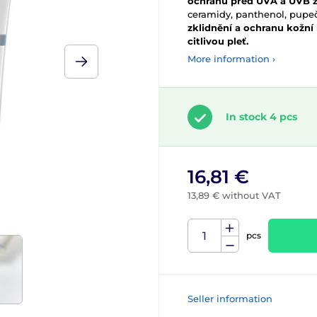
ochranu před UVA a UVB z
ceramidy, panthenol, pupečn
zklidnění a ochranu kožní
citlivou pleť.
More information ›
In stock 4 pcs
16,81 €
13,89 € without VAT
pcs
Seller information