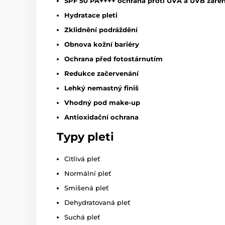
SPF 50 PA++++ ochrana proti UVA a UVB zářen
Hydratace pleti
Zklidnění podráždění
Obnova kožní bariéry
Ochrana před fotostárnutím
Redukce začervenání
Lehký nemastný finiš
Vhodný pod make-up
Antioxidační ochrana
Typy pleti
Citlivá pleť
Normální pleť
Smíšená pleť
Dehydratovaná pleť
Suchá pleť