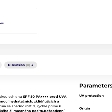
.eu
Discussion
(0)
Parameter
UV protection
sokou ochranu
SPF 50 PA++++ proti UVA
ocí hydratačních, zklidňujících a
ura se snadno roztírá, rychle přilne k
Origin
žkého či mastného pocitu.
Každodenní