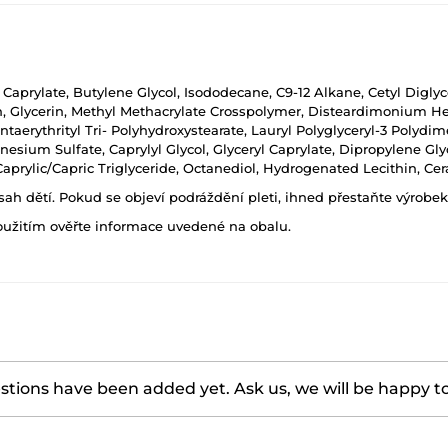
 Caprylate, Butylene Glycol, Isododecane, C9-12 Alkane, Cetyl Diglyc
n, Glycerin, Methyl Methacrylate Crosspolymer, Disteardimonium Hec
taerythrityl Tri- Polyhydroxystearate, Lauryl Polyglyceryl-3 Polydi
sium Sulfate, Caprylyl Glycol, Glyceryl Caprylate, Dipropylene Glyc
, Caprylic/Capric Triglyceride, Octanediol, Hydrogenated Lecithin,
h dětí. Pokud se objeví podráždění pleti, ihned přestaňte výrobek
oužitím ověřte informace uvedené na obalu.
tions have been added yet. Ask us, we will be happy t