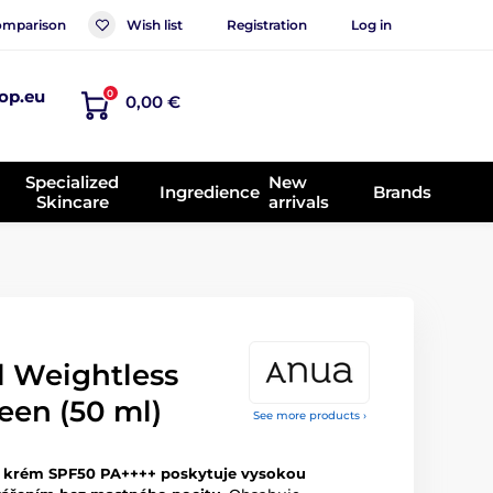
mparison
Wish list
Registration
Log in
op.eu
0
0,00 €
Specialized
New
Ingredience
Brands
Skincare
arrivals
 Weightless
een (50 ml)
See more products ›
í krém SPF50 PA++++ poskytuje vysokou