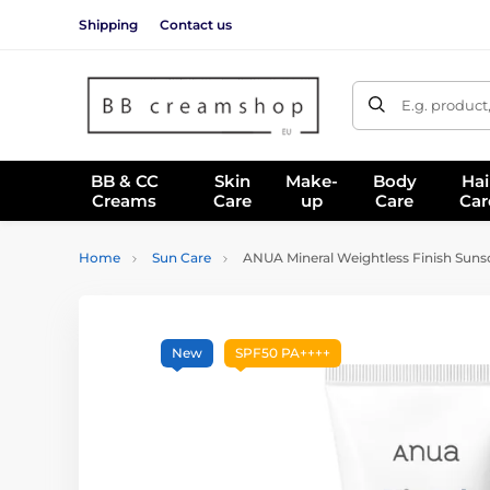
Shipping
Contact us
E.g. product
BB & CC
Skin
Make-
Body
Hai
Creams
Care
up
Care
Car
Home
Sun Care
ANUA Mineral Weightless Finish Sunsc
New
SPF50 PA++++