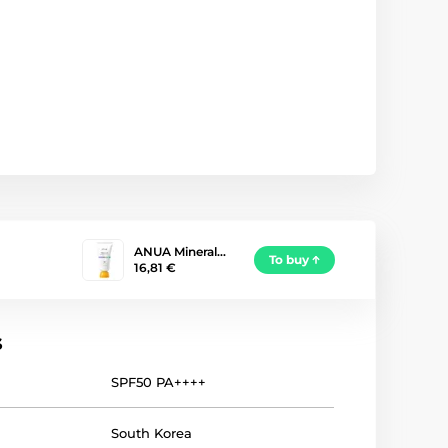
ANUA Mineral…
To buy
16,81 €
s
SPF50 PA++++
South Korea