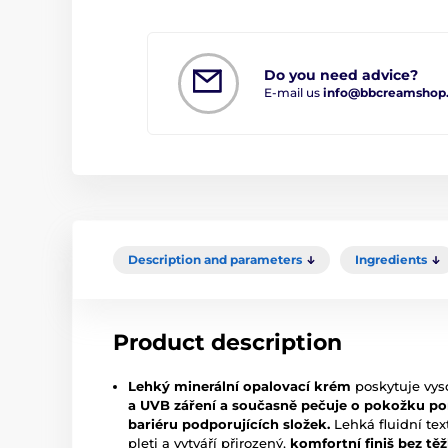
Do you need advice?
E-mail us
info@bbcreamshop
Description and parameters
Ingredients
Product description
Lehký minerální opalovací krém
poskytuje vy
a UVB záření a současně pečuje o pokožku pom
bariéru podporujících složek.
Lehká fluidní text
pleti a vytváří přirozený,
komfortní finiš bez tě