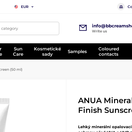
Co
EUR
info@bbcreamsh
, category
Write us
r
Sun
Kosmetické
Coloured
Samples
e
Care
sady
contacts
reen (50 ml)
ANUA Mineral
Finish Sunscr
Lehký minerální opalovac