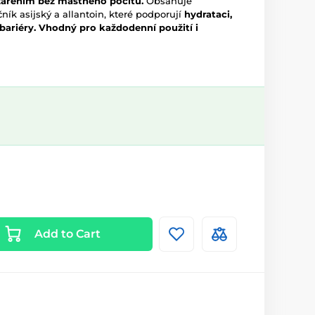
ářením bez mastného pocitu.
Obsahuje
ík asijský a allantoin, které podporují
hydrataci,
 bariéry. Vhodný pro každodenní použití i
Add to Cart