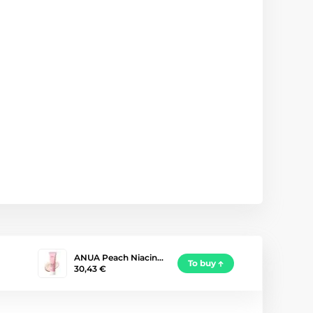
ANUA Peach Niacin…
To buy
30,43 €