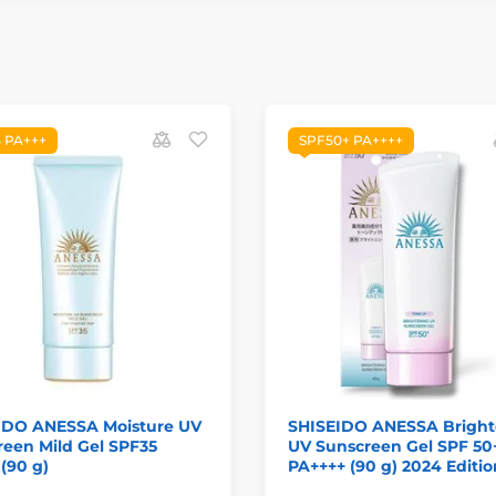
 PA+++
SPF50+ PA++++
IDO ANESSA Moisture UV
SHISEIDO ANESSA Bright
een Mild Gel SPF35
UV Sunscreen Gel SPF 50
(90 g)
PA++++ (90 g) 2024 Editio