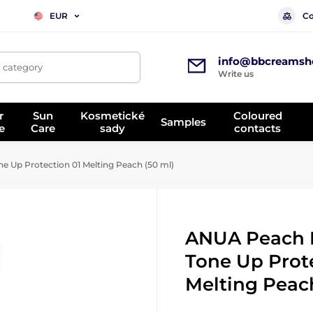
Co
EUR
info@bbcreamsh
, category
Write us
r
Sun
Kosmetické
Coloured
Samples
e
Care
sady
contacts
 Up Protection 01 Melting Peach (50 ml)
ANUA Peach 
Tone Up Prot
Melting Peach