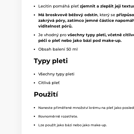
Lecitin pomáhá pleť
zjemnit a zlepšit její textu
Má broskvově béžový odstín
, který se
přizpůso
zakrývá póry,
zatímco jemné částice napomáha
viditelnost pórů.
Je vhodný pro
všechny typy pleti, včetně citliv
péči o pleť nebo jako bázi pod make-up.
Obsah balení 50 ml
Typy pleti
Všechny typy pleti
Citlivá pleť
Použití
Naneste přiměřené množství krému na pleť jako poslední
Rovnoměrně rozetřete.
Lze použít jako bázi nebo jako make-up.