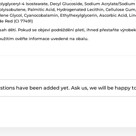
 Polyglyceryl-4 Isostearate, Decyl Glucoside, Sodium Acrylate/Sodiu
olyisobutene, Palmitic Acid, Hydrogenated Lecithin, Cellulose Gum
ylene Glycol, Cyanocobalamin, Ethylhexylglycerin, Ascorbic Acid, Li
de Red (CI 77491)
h dětí. Pokud se objeví podráždění pleti, ihned přestaňte výrobek
oužitím ověřte informace uvedené na obalu.
tions have been added yet. Ask us, we will be happy t