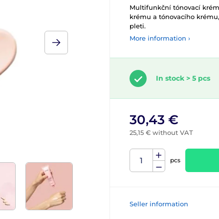
Multifunkční tónovací kré
krému a tónovacího krému, 
pleti.
More information ›
In stock > 5 pcs
30,43 €
25,15 € without VAT
pcs
Seller information