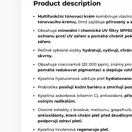
Product description
Multifunkční tónovací krém
kombinuje vlastn
tónovacího krému,
čímž zajišťuje
přirozený a 
Obsahuje
minerální i chemické UV filtry SPF5
ochranu proti UV záření a pomáhá chránit pok
záření.
Pečlivě vybrané složky
hydratují, vyživují, chrá
skvrny.
Obsahuje niacinamid (20 000 ppm), známý pro
pomáhá redukovat pigmentaci a zlepšuje vzhl
Kyselina hyaluronová udržuje pleť
hydratovano
Probiotika
posilují kožní bariéru a zmírňují pod
Kyselina askorbová (vitamin C), antioxidant,
při
volným radikálům.
Ovocné extrakty z broskve, melounu, grapefruitu
antioxidanty, které chrání pleť před škodlivými
podporují zdraví pleti.
Kyselina linolenová
regeneruje pleť.