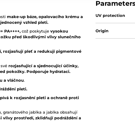
Parameter
UV protection
osti
make-up báze, opalovacího krému a
sjednocený vzhled pleti.
Origin
0
+ PA++++,
což poskytuje
vysokou
ožku před škodlivými vlivy slunečního
ní, rozjasňují pleť a redukují pigmentové
 své
rozjasňující a sjednocující účinky,
ed pokožky. Podporuje hydrataci.
u a vláčnou
.
ráždění pleti.
spívá k rozjasnění pleti a ochraně proti
, granátového jablka a jablka obsahují
 vlivy prostředí, zklidňují podráždění a