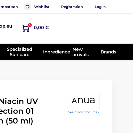
mparison
Wish list
Registration
Log in
op.eu
0
0,00 €
Specialized
New
Ingredience
Brands
Skincare
arrivals
Niacin UV
ection 01
See more products ›
 (50 ml)