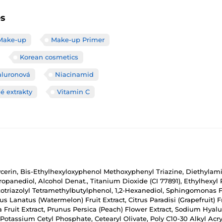
es
Make-up
Make-up Primer
Korean cosmetics
aluronová
Niacinamid
é extrakty
Vitamin C
Glycerin, Bis-Ethylhexyloxyphenol Methoxyphenyl Triazine, Diethyla
Propanediol, Alcohol Denat., Titanium Dioxide (CI 77891), Ethylhexy
otriazolyl Tetramethylbutylphenol, 1,2-Hexanediol, Sphingomonas Fe
s Lanatus (Watermelon) Fruit Extract, Citrus Paradisi (Grapefruit) Fr
Fruit Extract, Prunus Persica (Peach) Flower Extract, Sodium Hyaluro
Potassium Cetyl Phosphate, Cetearyl Olivate, Poly C10-30 Alkyl Acry