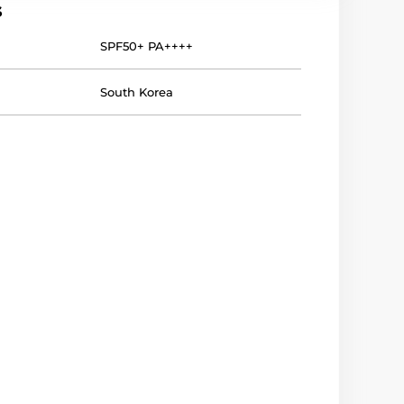
s
SPF50+ PA++++
South Korea