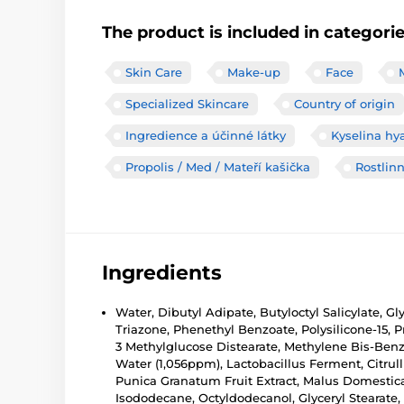
The product is included in categori
Skin Care
Make-up
Face
Specialized Skincare
Country of origin
Ingredience a účinné látky
Kyselina hy
Propolis / Med / Mateří kašička
Rostlinn
Ingredients
Water, Dibutyl Adipate, Butyloctyl Salicylate, 
Triazone, Phenethyl Benzoate, Polysilicone-15, 
3 Methylglucose Distearate, Methylene Bis-Benz
Water (1,056ppm), Lactobacillus Ferment, Citrullu
Punica Granatum Fruit Extract, Malus Domestica 
Isododecane, Octyldodecanol, Glyceryl Stearate, 