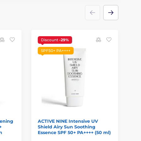
Discount
-29%
SPF50+ PA++++
ening
ACTIVE NINE Intensive UV
AN
+
Shield Airy Sun Soothing
(2
n
Essence SPF 50+ PA++++ (50 ml)