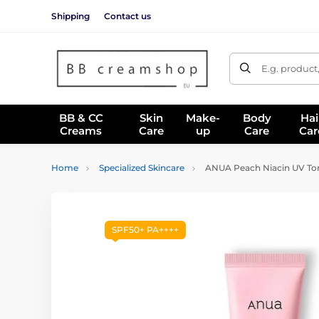
Shipping
Contact us
E.g. product
BB & CC
Skin
Make-
Body
Hai
Creams
Care
up
Care
Car
Home
Specialized Skincare
ANUA Peach Niacin UV Tone
SPF50+ PA++++