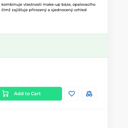
m kombinuje vlastnosti make-up báze, opalovacího
čímž zajišťuje přirozený a sjednocený vzhled
Add to Cart