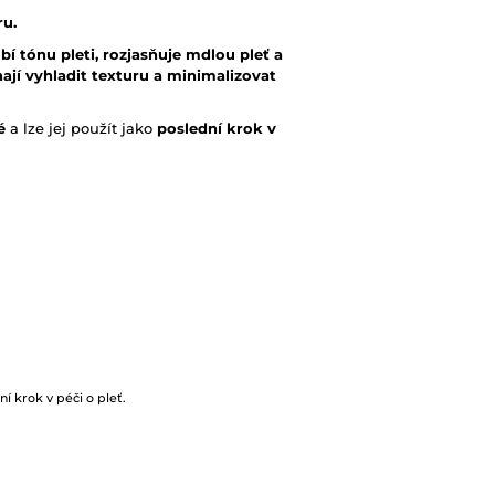
ru.
bí tónu pleti, rozjasňuje mdlou pleť a
jí vyhladit texturu a minimalizovat
é
a lze jej použít jako
poslední krok v
 krok v péči o pleť.