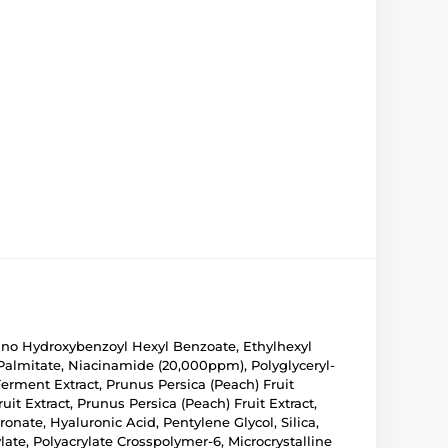
mino Hydroxybenzoyl Hexyl Benzoate, Ethylhexyl
l Palmitate, Niacinamide (20,000ppm), Polyglyceryl-
rment Extract, Prunus Persica (Peach) Fruit
uit Extract, Prunus Persica (Peach) Fruit Extract,
nate, Hyaluronic Acid, Pentylene Glycol, Silica,
late, Polyacrylate Crosspolymer-6, Microcrystalline